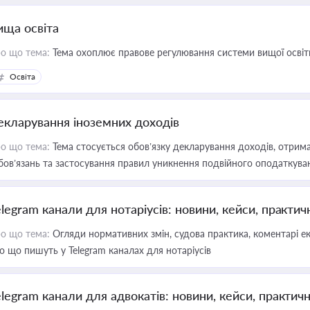
ища освіта
о що тема:
Тема охоплює правове регулювання системи вищої освіти, о
Освіта
екларування іноземних доходів
о що тема:
Тема стосується обов’язку декларування доходів, отрим
бов’язань та застосування правил уникнення подвійного оподаткува
elegram канали для нотаріусів: новини, кейси, практич
о що тема:
Огляди нормативних змін, судова практика, коментарі екс
о що пишуть у Telegram каналах для нотаріусів
elegram канали для адвокатів: новини, кейси, практич