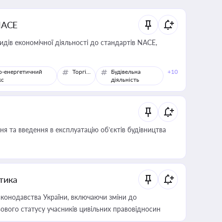
NACE
идів економічної діяльності до стандартів NACE,
о-енергетичний
Торгівля
Будівельна
+10
кс
діяльність
я та введення в експлуатацію об’єктів будівництва
итика
конодавства України, включаючи зміни до
ового статусу учасників цивільних правовідносин