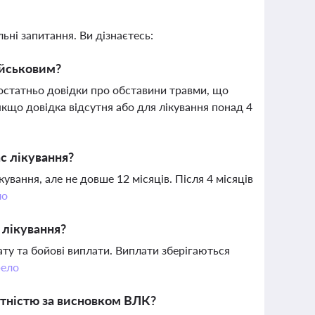
ьні запитання. Ви дізнаєтесь:
ійськовим?
остатньо довідки про обставини травми, що
якщо довідка відсутня або для лікування понад 4
с лікування?
вання, але не довше 12 місяців. Після 4 місяців
ло
 лікування?
ату та бойові виплати. Виплати зберігаються
ело
атністю за висновком ВЛК?