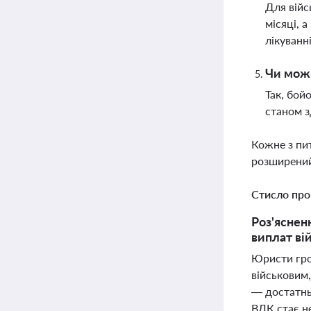
Для війс
місяці, 
лікуванн
Чи можн
Так, бой
станом з
Кожне з пи
розширений
Стисло про
Роз'яснен
виплат ві
Юристи гро
військовим
— достатнь
ВЛК стає не