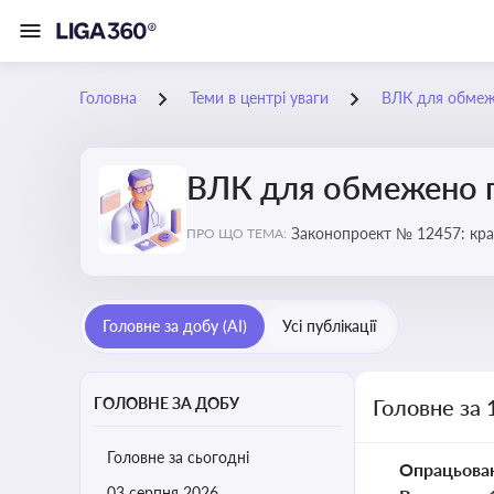
Головна
Теми в центрі уваги
ВЛК для обмеж
ВЛК для обмежено 
Законопроект № 12457: кра
ПРО ЩО ТЕМА:
Головне за добу (AI)
Усі публікації
ГОЛОВНЕ ЗА ДОБУ
Головне за
Головне за сьогодні
Опрацьова
03 серпня 2026