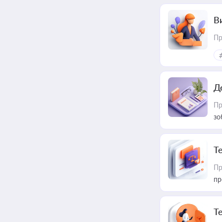
В
Пр
Д
Пр
зо
T
Пр
пр
T