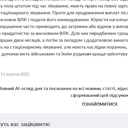
 поза штатом під час лікування, мають право на повну зарп
стаціонарного лікування. Проте для продовження виплат піс
исновок ВЛК і подати його командуванню. Юристи наголошу
 порушення часто призводить до затримок або відмов у випла
придатністю за висновком ВЛК. Для них передбачено грошов
рших двох місяців, а потім за окладом з додатковою винаго
 на стаціонарному лікуванні, але мають наслідки поранень, 
я допомагають військовим та їхнім родинам краще орієнтува
,
11 жовтня 2025
Повний AI-огляд дня та посилання на всі новини, статті, віде
сформований цей підсумо
ОЗНАЙОМИТИСЯ
уть вас зацікавити: