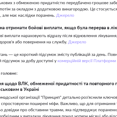
ькових з обмеженою придатністю передбачено грошове забез
а потім за окладом з додатковою винагородою. Це стосується
і, але має наслідки поранень.
Джерело
а отримати бойові виплати, якщо була перерва в лік
ові виплати нараховують відразу після відновлення лікування,
доров'я або повернення на службу.
Джерело
тань — це короткий підсумок змісту публікацій за день. По
 підсумок за добу доступні у
комерційній версії Платформи
 головне:
ня щодо ВЛК, обмеженої придатності та повторного
йськовим в Україні
мадської організації "Принцип" детально роз'яснили ключо
, спростовуючи поширені міфи. Важливо, що для отримання 
о довідки про обставини травми, яка підтверджує поранення 
обхідним у випадках лікування понад чотири місяці або відсу