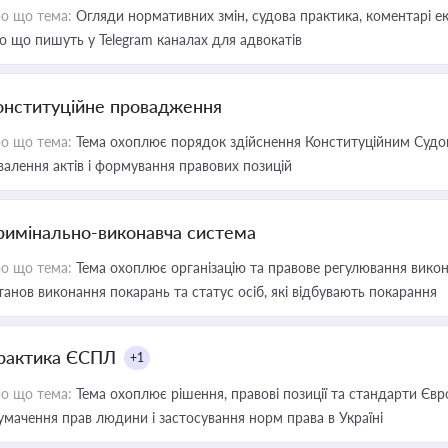
о що тема:
Огляди нормативних змін, судова практика, коментарі екс
о що пишуть у Telegram каналах для адвокатів
онституційне провадження
о що тема:
Тема охоплює порядок здійснення Конституційним Судом
валення актів і формування правових позицій
римінально-виконавча система
о що тема:
Тема охоплює організацію та правове регулювання викона
танов виконання покарань та статус осіб, які відбувають покарання
рактика ЄСПЛ
+1
о що тема:
Тема охоплює рішення, правові позиції та стандарти Євр
умачення прав людини і застосування норм права в Україні