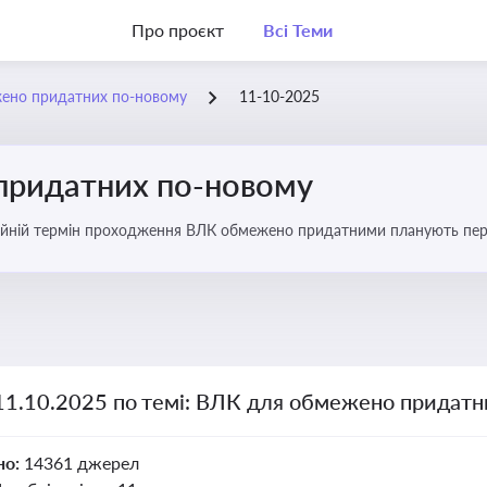
Про проєкт
Всі Теми
ено придатних по-новому
11-10-2025
придатних по-новому
йній термін проходження ВЛК обмежено придатними планують пере
 11.10.2025 по темі: ВЛК для обмежено придатн
но:
14361 джерел