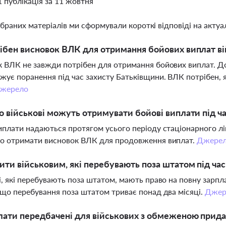
1 публікація за 11 жовтня
ібраних матеріалів ми сформували короткі відповіді на актуал
ібен висновок ВЛК для отримання бойових виплат в
 ВЛК не завжди потрібен для отримання бойових виплат. Д
жує поранення під час захисту Батьківщини. ВЛК потрібен, 
жерело
о військові можуть отримувати бойові виплати під ча
иплати надаються протягом усього періоду стаціонарного ліку
но отримати висновок ВЛК для продовження виплат.
Джере
ти військовим, які перебувають поза штатом під час
і, які перебувають поза штатом, мають право на повну зарпл
кщо перебування поза штатом триває понад два місяці.
Джер
лати передбачені для військових з обмеженою прид