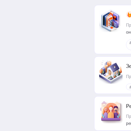
Пр
он
З
Пр
Р
Пр
ре