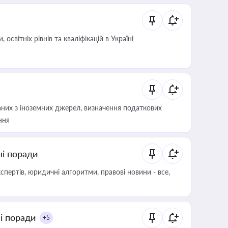
світніх рівнів та кваліфікацій в Україні
аних з іноземних джерел, визначення податкових
ння
ні поради
пертів, юридичні алгоритми, правові новини - все,
ні поради
+5