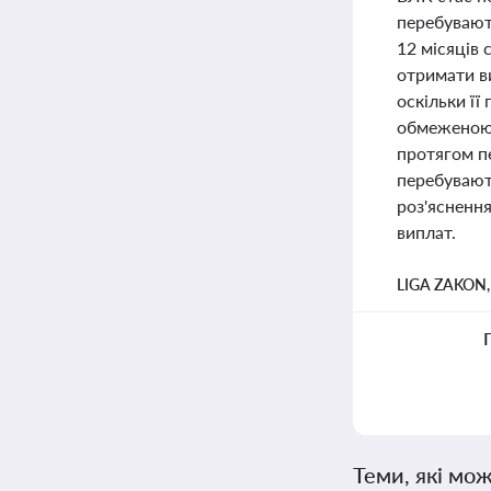
перебувають
12 місяців 
отримати в
оскільки її
обмеженою 
протягом пе
перебувають
роз'ясненн
виплат.
LIGA ZAKON
Теми, які мож