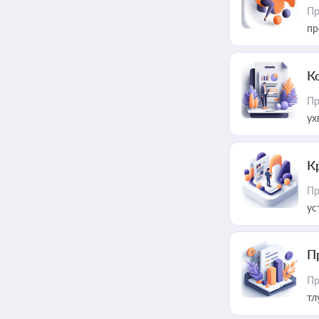
Пр
пр
К
Пр
ух
К
Пр
ус
П
Пр
тл