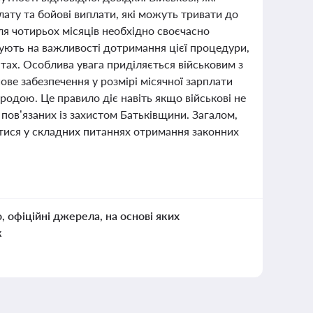
лату та бойові виплати, які можуть тривати до
ля чотирьох місяців необхідно своєчасно
ють на важливості дотримання цієї процедури,
тах. Особлива увага приділяється військовим з
е забезпечення у розмірі місячної зарплати
родою. Це правило діє навіть якщо військові не
пов’язаних із захистом Батьківщини. Загалом,
тися у складних питаннях отримання законних
о, офіційні джерела, на основі яких
к