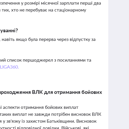
печення у розмірі місячної зарплати перші два
 тих, хто не перебуває на стаціонарному
уванні?
 навіть якщо була перерва через відпустку за
вний список першоджерел з посиланнями та
 LIGA360.
 проходження ВЛК для отримання бойових
ві аспекти отримання бойових виплат
таких виплат не завжди потрібен висновок ВЛК
у зв'язку із захистом Батьківщини. Висновок
тності відповідної довідки. Військові, які