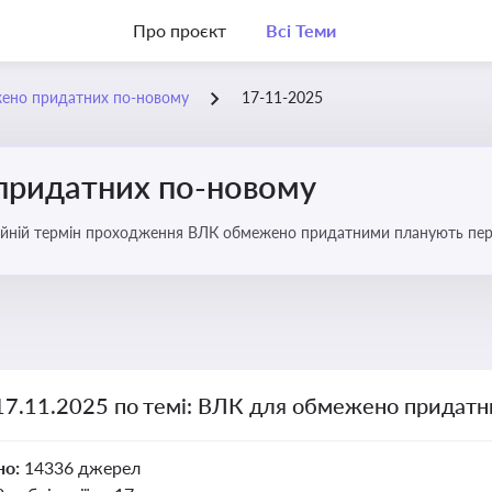
Про проєкт
Всі Теми
ено придатних по-новому
17-11-2025
придатних по-новому
йній термін проходження ВЛК обмежено придатними планують пере
 17.11.2025 по темі: ВЛК для обмежено придатн
но:
14336 джерел