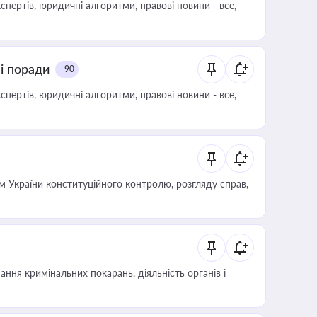
пертів, юридичні алгоритми, правові новини - все,
ні поради
+90
пертів, юридичні алгоритми, правові новини - все,
 України конституційного контролю, розгляду справ,
ння кримінальних покарань, діяльність органів і