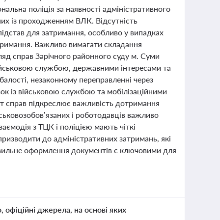
альна поліція за наявності адміністративного
них із проходженням ВЛК. Відсутність
 підстав для затримання, особливо у випадках
атримання. Важливо вимагати складання
гляд справ Зарічного районного суду м. Суми
військовою службою, державними інтересами та
балості, незаконному переправленні через
ок із військовою службою та мобілізаційними
кст справ підкреслює важливість дотримання
йськовозобов’язаних і роботодавців важливо
аємодія з ТЦК і поліцією мають чіткі
ризводити до адміністративних затримань, які
правильне оформлення документів є ключовими для
о, офіційні джерела, на основі яких