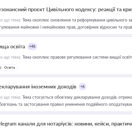
езонансний проєкт Цивільного кодексу: реакції та кр
о що тема:
Тема охоплює оновлення та реформування цивільного за
гулювання майнових і немайнових прав, договірних відносин та прав
ища освіта
+46
о що тема:
Тема охоплює правове регулювання системи вищої освіти, о
Освіта
екларування іноземних доходів
+6
о що тема:
Тема стосується обов’язку декларування доходів, отрим
бов’язань та застосування правил уникнення подвійного оподаткува
elegram канали для нотаріусів: новини, кейси, практич