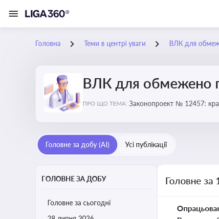
Головна
Теми в центрі уваги
ВЛК для обмеж
ВЛК для обмежено 
Законопроект № 12457: кра
ПРО ЩО ТЕМА:
Головне за добу (AI)
Усі публікації
ГОЛОВНЕ ЗА ДОБУ
Головне за
Головне за сьогодні
Опрацьова
28 липня 2026