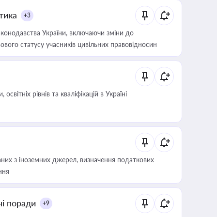
итика
+3
конодавства України, включаючи зміни до
ового статусу учасників цивільних правовідносин
світніх рівнів та кваліфікацій в Україні
аних з іноземних джерел, визначення податкових
ння
ні поради
+9