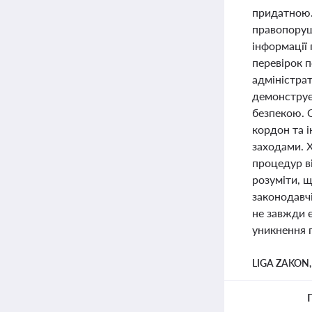
придатною.
правопоруш
інформації 
перевірок 
адміністрат
демонструє
безпекою. 
кордон та 
заходами. 
процедур ві
розуміти, 
законодавч
не завжди є
уникнення п
LIGA ZAKON