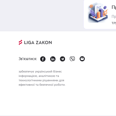
П
Пр
тл
Зв'язатися:
забезпечує український бізнес
інформацією, аналітикою та
технологічними рішеннями для
ефективної та безпечної роботи.