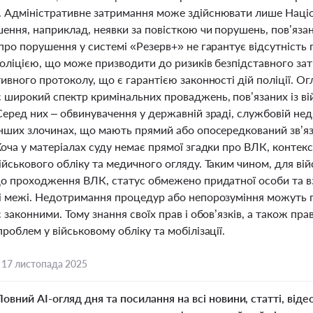
 Адміністративне затримання може здійснювати лише Націон
ення, наприклад, неявки за повісткою чи порушень, пов’яза
про порушення у системі «Резерв+» не гарантує відсутність
поліцією, що може призводити до ризиків безпідставного з
ивного протоколу, що є гарантією законності дій поліції. О
 широкий спектр кримінальних проваджень, пов’язаних із 
Серед них – обвинувачення у державній зраді, службовій нед
інших злочинах, що мають прямий або опосередкований зв’яз
Хоча у матеріалах суду немає прямої згадки про ВЛК, конте
йськового обліку та медичного огляду. Таким чином, для ві
що проходження ВЛК, статус обмежено придатної особи та вз
і межі. Недотримання процедур або непорозуміння можуть п
 законними. Тому знання своїх прав і обов’язків, а також 
роблем у військовому обліку та мобілізації.
,
17 листопада 2025
Повний AI-огляд дня та посилання на всі новини, статті, віде