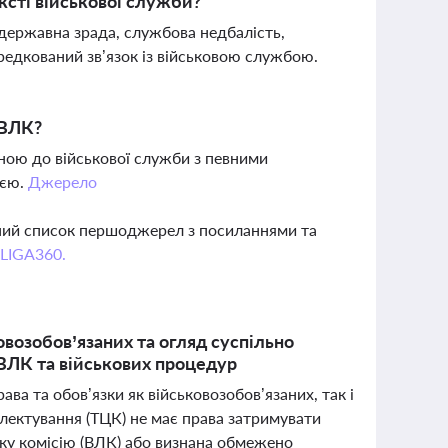
ксті військової служби?
 державна зрада, службова недбалість,
едкований зв’язок із військовою службою.
 ВЛК?
ою до військової служби з певними
ією.
Джерело
вний список першоджерел з посиланнями та
 LIGA360.
овозобов’язаних та огляд суспільно
 ВЛК та військових процедур
ава та обов’язки як військовозобов’язаних, так і
лектування (ТЦК) не має права затримувати
ьку комісію (ВЛК) або визнана обмежено