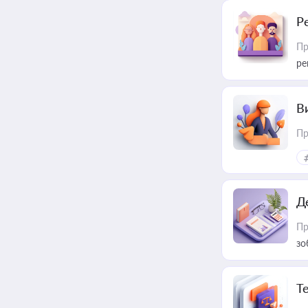
Р
Пр
ре
В
Пр
Д
Пр
зо
T