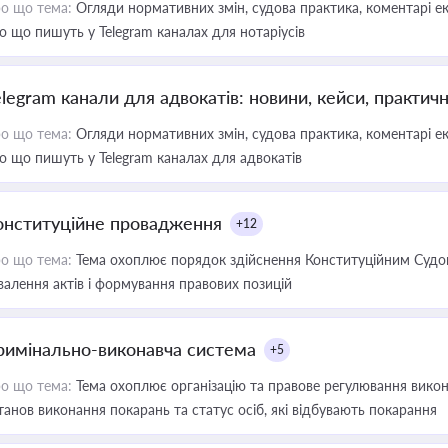
о що тема:
Огляди нормативних змін, судова практика, коментарі екс
о що пишуть у Telegram каналах для нотаріусів
elegram канали для адвокатів: новини, кейси, практич
о що тема:
Огляди нормативних змін, судова практика, коментарі екс
о що пишуть у Telegram каналах для адвокатів
онституційне провадження
+12
о що тема:
Тема охоплює порядок здійснення Конституційним Судом
валення актів і формування правових позицій
римінально-виконавча система
+5
о що тема:
Тема охоплює організацію та правове регулювання викона
танов виконання покарань та статус осіб, які відбувають покарання