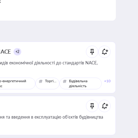
к
NACE
+2
идів економічної діяльності до стандартів NACE,
о-енергетичний
Торгівля
Будівельна
+10
кс
діяльність
я та введення в експлуатацію об’єктів будівництва