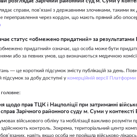
ави розглядає Зарічний районний суд м. Суми у конте
лядає справи, пов’язані з державними злочинами, такими як
е переправлення через кордон, що мають прямий або опосер
о
ачає статус «обмежено придатний» за результатами
обмежено придатний» означає, що особа може бути придатн
ями або за певних умов, що визначаються медичною коміс
тань — це короткий підсумок змісту публікацій за день. По
 підсумок за добу доступні у
комерційній версії Платформи
 головне:
ня щодо прав ТЦК і Нацполіції при затриманні військ
справ Зарічного районного суду м. Суми у контексті
умовах військового обліку та мобілізації важливо розуміти пр
о здійснюють контроль. Зокрема, територіальний центр комп
бов’язаних, навіть якщо особа не пройшла військово-лікарс