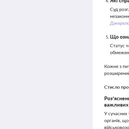
Які спр
Суд розг
незаконн
Джерел
Що озн
Статус «
обмеженн
Кожне з пи
розширений
Стисло про
Роз’яснен
важливих 
У сучасних 
органів, щ
військовозо