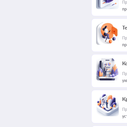
Пр
пр
T
Пр
пр
К
Пр
ух
К
Пр
ус