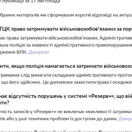
2 публікації за 17 листопада
ібраних матеріалів ми сформували короткі відповіді на актуал
ТЦК право затримувати військовозобов’язаних за пор
ає права затримувати військовозобов’язаних. Адміністрати
ьна поліція за наявності адміністративного правопорушення
дження ВЛК.
Джерело
ти, якщо поліція намагається затримати військовозо
атримання слід вимагати складання адміністративного проток
, що його здійснює. Це допоможе захистити права і оскаржит
чає відсутність порушень у системі «Резерв+», що в
ати?
утність записів у «Резерв+» не виключає можливості затриман
ів або у разі технічних проблем із доступом до даних.
Джер