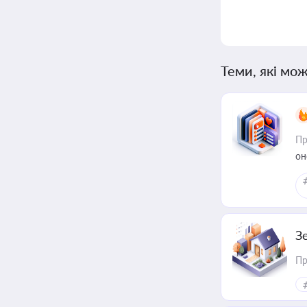
Теми, які мож
Пр
он
З
Пр