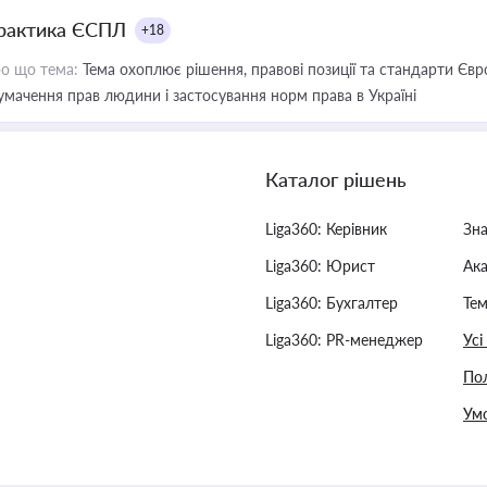
рактика ЄСПЛ
+18
о що тема:
Тема охоплює рішення, правові позиції та стандарти Євр
умачення прав людини і застосування норм права в Україні
Каталог рішень
Liga360: Керівник
Зн
Liga360: Юрист
Ак
Liga360: Бухгалтер
Тем
Liga360: PR-менеджер
Усі
Пол
Умо