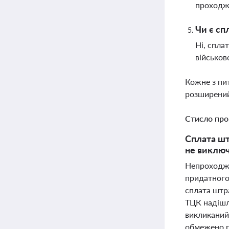
проходж
Чи є сп
Ні, спла
військов
Кожне з пи
розширений
Стисло про
Сплата шт
не виключ
Непроходжен
придатного
сплата штра
ТЦК надішле
викликаний 
обмежено п