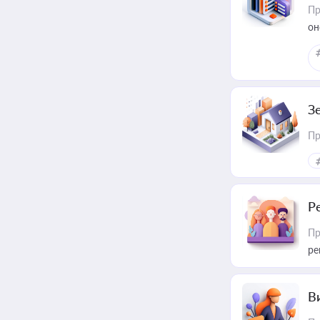
Пр
он
З
Пр
Р
Пр
ре
В