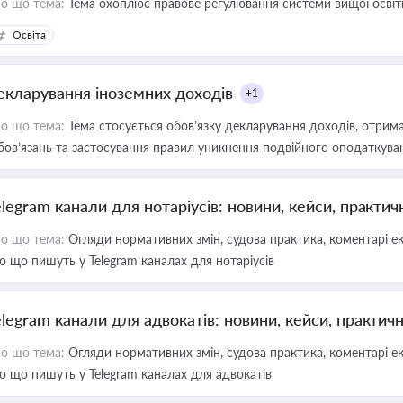
о що тема:
Тема охоплює правове регулювання системи вищої освіти, о
Освіта
екларування іноземних доходів
+1
о що тема:
Тема стосується обов’язку декларування доходів, отрим
бов’язань та застосування правил уникнення подвійного оподаткува
elegram канали для нотаріусів: новини, кейси, практич
о що тема:
Огляди нормативних змін, судова практика, коментарі екс
о що пишуть у Telegram каналах для нотаріусів
elegram канали для адвокатів: новини, кейси, практич
о що тема:
Огляди нормативних змін, судова практика, коментарі екс
о що пишуть у Telegram каналах для адвокатів