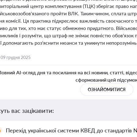
ериторіальний центр комплектування (ТЦК) зберігає право н
ійськовозобов'язаного пройти ВЛК. Таким чином, сплата штр
я комісії. Ця практика підкреслює важливість своєчасного 
иво для тих, хто має статус обмежено придатного. Військово
икликів і розуміти, що штраф не знімає повністю обов'язок
ї допомагають роз'яснити нюанси та уникнути непорозумінь 
,
09 грудня 2025
Повний AI-огляд дня та посилання на всі новини, статті, віде
сформований цей підсумо
ОЗНАЙОМИТИСЯ
уть вас зацікавити:
Перехід української системи КВЕД до стандартів 