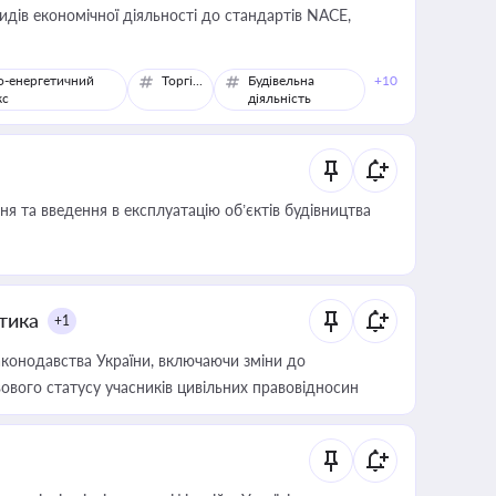
идів економічної діяльності до стандартів NACE,
о-енергетичний
Торгівля
Будівельна
+10
кс
діяльність
я та введення в експлуатацію об’єктів будівництва
итика
+1
конодавства України, включаючи зміни до
ового статусу учасників цивільних правовідносин