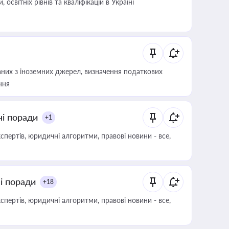
світніх рівнів та кваліфікацій в Україні
аних з іноземних джерел, визначення податкових
ння
ні поради
+1
пертів, юридичні алгоритми, правові новини - все,
ні поради
+18
пертів, юридичні алгоритми, правові новини - все,