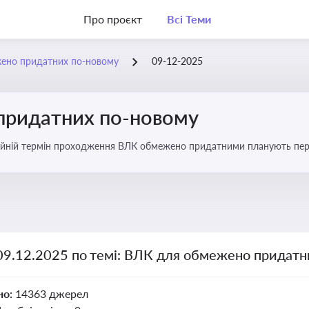
Про проєкт
Всі Теми
ено придатних по-новому
09-12-2025
придатних по-новому
йній термін проходження ВЛК обмежено придатними планують пере
 09.12.2025 по темі: ВЛК для обмежено придатн
но:
14363 джерел