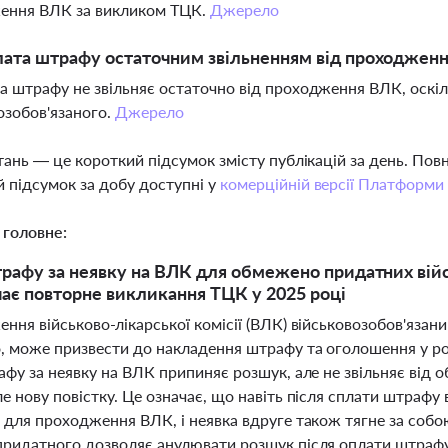
ення ВЛК за викликом ТЦК.
Джерело
лата штрафу остаточним звільненням від проходжен
та штрафу не звільняє остаточно від проходження ВЛК, оск
озобов'язаного.
Джерело
тань — це короткий підсумок змісту публікацій за день. По
 підсумок за добу доступні у
комерційній версії Платформи
 головне:
рафу за неявку на ВЛК для обмежено придатних війс
ає повторне викликання ТЦК у 2025 році
ня військово-лікарської комісії (ВЛК) військовозобов'язан
, може призвести до накладення штрафу та оголошення у р
фу за неявку на ВЛК припиняє розшук, але не звільняє від 
 нову повістку. Це означає, що навіть після сплати штрафу
для проходження ВЛК, і неявка вдруге також тягне за собою
ридатного дозволяє анулювати розшук після оплати штрафу