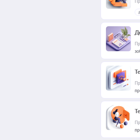
Пр
Д
Пр
зо
T
Пр
пр
T
Пр
пр