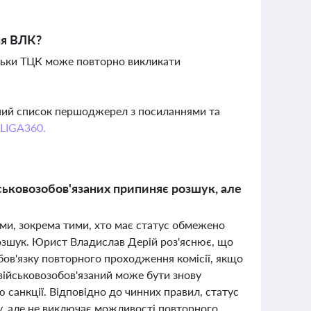
ня ВЛК?
ільки ТЦК може повторно викликати
вний список першоджерел з посиланнями та
 LIGA360.
ьковозобов'язаних припиняє розшук, але
ими, зокрема тими, хто має статус обмежено
озшук. Юрист Владислав Дерій роз'яснює, що
обов'язку повторного проходження комісії, якщо
 військовозобов'язаний може бути знову
 санкції. Відповідно до чинних правил, статус
, але не виключає можливості повторного