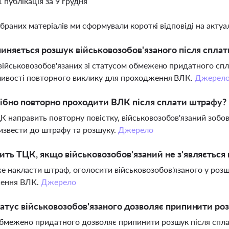
1 публікація за 9 грудня
ібраних матеріалів ми сформували короткі відповіді на актуал
иняється розшук військовозобов'язаного після сплат
 військовозобов'язаних зі статусом обмежено придатного спл
ливості повторного виклику для проходження ВЛК.
Джерел
ібно повторно проходити ВЛК після сплати штрафу?
 направить повторну повістку, військовозобов'язаний зобов
звести до штрафу та розшуку.
Джерело
ть ТЦК, якщо військовозобов'язаний не з'являється
 накласти штраф, оголосити військовозобов'язаного у розш
ення ВЛК.
Джерело
атус військовозобов'язаного дозволяє припинити ро
бмежено придатного дозволяє припинити розшук після сплат