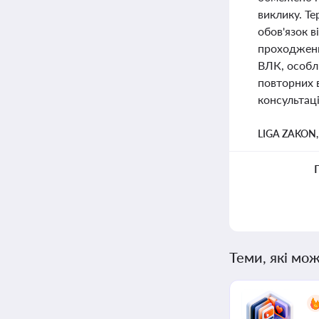
виклику. Т
обов'язок в
проходженн
ВЛК, особл
повторних в
консультаці
LIGA ZAKON
Теми, які мож