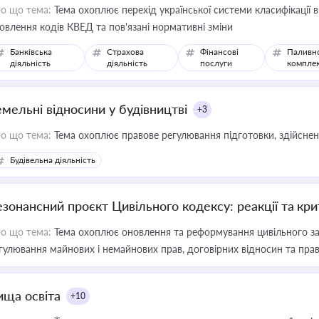
о що тема:
Тема охоплює перехід української системи класифікації в
овлення кодів КВЕД та пов'язані нормативні зміни
Банківська
Страхова
Фінансові
Паливн
діяльність
діяльність
послуги
компле
емельні відносини у будівництві
+3
о що тема:
Тема охоплює правове регулювання підготовки, здійсненн
Будівельна діяльність
езонансний проєкт Цивільного кодексу: реакції та кр
о що тема:
Тема охоплює оновлення та реформування цивільного за
гулювання майнових і немайнових прав, договірних відносин та прав
ища освіта
+10