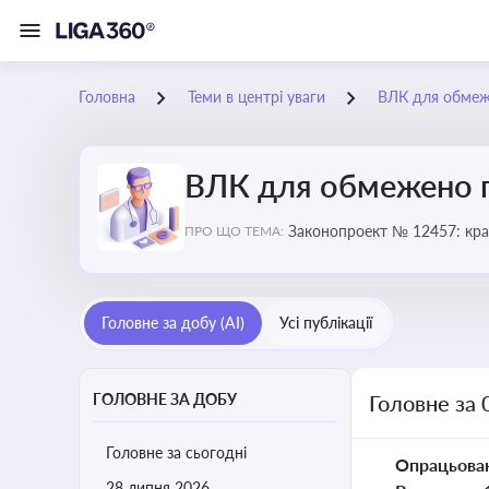
Головна
Теми в центрі уваги
ВЛК для обмеж
ВЛК для обмежено 
Законопроект № 12457: кра
ПРО ЩО ТЕМА:
Головне за добу (AI)
Усі публікації
ГОЛОВНЕ ЗА ДОБУ
Головне за
Головне за сьогодні
Опрацьова
28 липня 2026