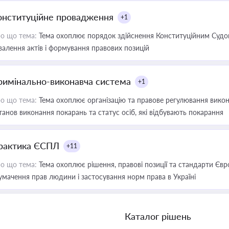
онституційне провадження
+1
о що тема:
Тема охоплює порядок здійснення Конституційним Судом
валення актів і формування правових позицій
римінально-виконавча система
+1
о що тема:
Тема охоплює організацію та правове регулювання викона
танов виконання покарань та статус осіб, які відбувають покарання
рактика ЄСПЛ
+11
о що тема:
Тема охоплює рішення, правові позиції та стандарти Євр
умачення прав людини і застосування норм права в Україні
Каталог рішень