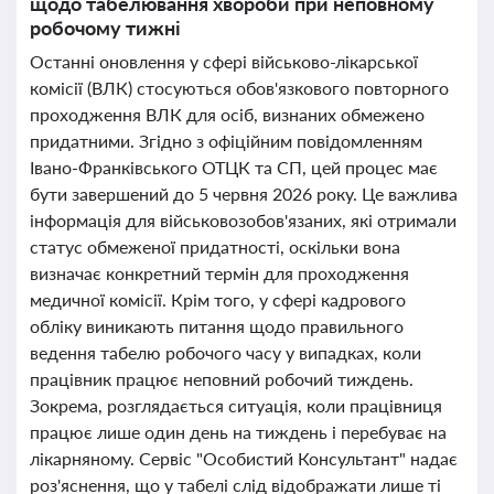
щодо табелювання хвороби при неповному
робочому тижні
Останні оновлення у сфері військово-лікарської
комісії (ВЛК) стосуються обов'язкового повторного
проходження ВЛК для осіб, визнаних обмежено
придатними. Згідно з офіційним повідомленням
Івано-Франківського ОТЦК та СП, цей процес має
бути завершений до 5 червня 2026 року. Це важлива
інформація для військовозобов'язаних, які отримали
статус обмеженої придатності, оскільки вона
визначає конкретний термін для проходження
медичної комісії. Крім того, у сфері кадрового
обліку виникають питання щодо правильного
ведення табелю робочого часу у випадках, коли
працівник працює неповний робочий тиждень.
Зокрема, розглядається ситуація, коли працівниця
працює лише один день на тиждень і перебуває на
лікарняному. Сервіс "Особистий Консультант" надає
роз'яснення, що у табелі слід відображати лише ті