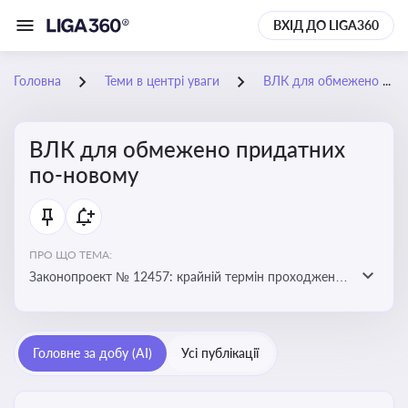
ВХІД ДО LIGA360
Головна
Теми в центрі уваги
ВЛК для обмежено придатних по-новому
ВЛК для обмежено придатних
по-новому
ПРО ЩО ТЕМА:
Законопроект № 12457: крайній термін проходження
ВЛК обмежено придатними планують перенести з 5
лютого на 5 червня
Головне за добу (AI)
Усі публікації