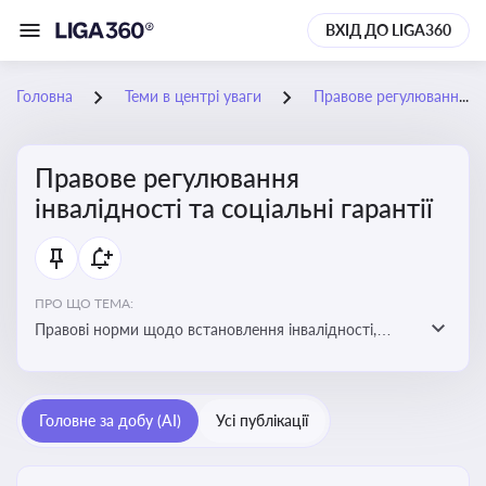
ВХІД ДО LIGA360
Головна
Теми в центрі уваги
Правове регулювання інвалідності та соціальні гарантії
Правове регулювання
інвалідності та соціальні гарантії
ПРО ЩО ТЕМА:
Правові норми щодо встановлення інвалідності,
надання соціальних гарантій та пільг для осіб з
інвалідністю
Головне за добу (AI)
Усі публікації