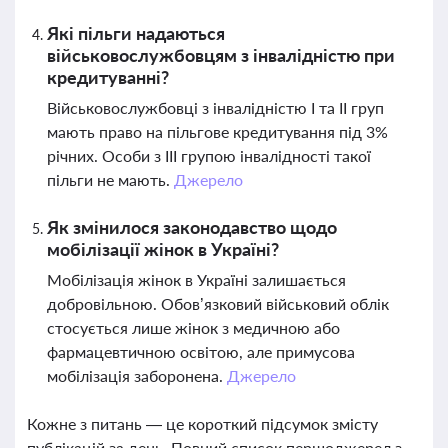
Які пільги надаються
військовослужбовцям з інвалідністю при
кредитуванні?
Військовослужбовці з інвалідністю I та II груп
мають право на пільгове кредитування під 3%
річних. Особи з III групою інвалідності такої
пільги не мають.
Джерело
Як змінилося законодавство щодо
мобілізації жінок в Україні?
Мобілізація жінок в Україні залишається
добровільною. Обов’язковий військовий облік
стосується лише жінок з медичною або
фармацевтичною освітою, але примусова
мобілізація заборонена.
Джерело
Кожне з питань — це короткий підсумок змісту
публікацій за день. Повний список першоджерел з