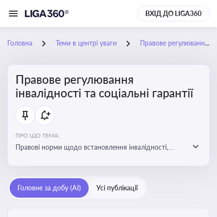
ВХІД ДО LIGA360
Головна
Теми в центрі уваги
Правове регулювання інвалідності та соціальні гарантії
Правове регулювання
інвалідності та соціальні гарантії
ПРО ЩО ТЕМА:
Правові норми щодо встановлення інвалідності,
надання соціальних гарантій та пільг для осіб з
інвалідністю
Головне за добу (AI)
Усі публікації