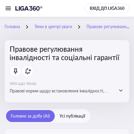
ВХІД ДО LIGA360
Головна
Теми в центрі уваги
Правове регулювання інвалідності та соціальні гарантії
Правове регулювання
інвалідності та соціальні гарантії
ПРО ЩО ТЕМА:
Правові норми щодо встановлення інвалідності,
надання соціальних гарантій та пільг для осіб з
інвалідністю
Головне за добу (AI)
Усі публікації