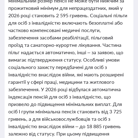
мінімальний розмір пенсії не може бути нижчим за
прожитковий мінімум для непрацездатних, який у
2026 році становить 2 595 гривень. Соціальні пільги
для осіб з інвалідністю включають безоплатні або
частково компенсовані медичні послуги,
забезпечення засобами реабілітації, пільговий
проїзд та санаторно-курортне лікування. Частина
пільг надається автоматично, інші – за заявою, що
вимагає підтвердження статусу. Особливі умови
соціального захисту передбачені для осіб з
інвалідністю внаслідок війни, які мають розширені
гарантії у сфері праці, медицини та житлового
забезпечення. У 2026 році відбулася автоматична
індексація пенсій для осіб з інвалідністю, що
призвело до підвищення мінімальних виплат. Для
осіб І групи мінімальна пенсія становить від 3 725
гривень, а для військовослужбовців та осіб з
інвалідністю внаслідок війни – до 18 885 гривень
залежно від статусу. При цьому підвищення