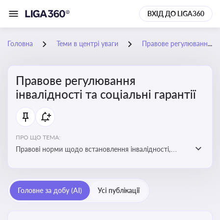
ВХІД ДО LIGA360
Головна
Теми в центрі уваги
Правове регулювання інвалідності та соціальні гарантії
Правове регулювання
інвалідності та соціальні гарантії
ПРО ЩО ТЕМА:
Правові норми щодо встановлення інвалідності,
надання соціальних гарантій та пільг для осіб з
інвалідністю
Головне за добу (AI)
Усі публікації