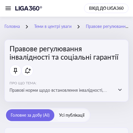
ВХІД ДО LIGA360
Головна
Теми в центрі уваги
Правове регулювання інвалідності та соціальні гарантії
Правове регулювання
інвалідності та соціальні гарантії
ПРО ЩО ТЕМА:
Правові норми щодо встановлення інвалідності,
надання соціальних гарантій та пільг для осіб з
інвалідністю
Головне за добу (AI)
Усі публікації