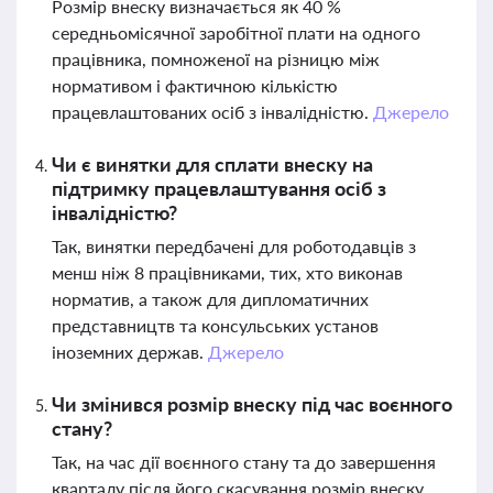
Розмір внеску визначається як 40 %
середньомісячної заробітної плати на одного
працівника, помноженої на різницю між
нормативом і фактичною кількістю
працевлаштованих осіб з інвалідністю.
Джерело
Чи є винятки для сплати внеску на
підтримку працевлаштування осіб з
інвалідністю?
Так, винятки передбачені для роботодавців з
менш ніж 8 працівниками, тих, хто виконав
норматив, а також для дипломатичних
представництв та консульських установ
іноземних держав.
Джерело
Чи змінився розмір внеску під час воєнного
стану?
Так, на час дії воєнного стану та до завершення
кварталу після його скасування розмір внеску