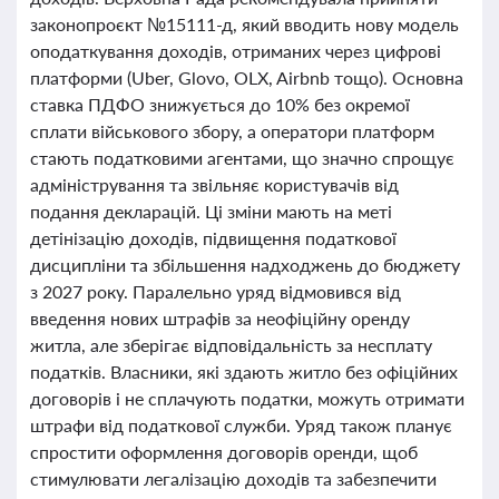
законопроєкт №15111-д, який вводить нову модель
оподаткування доходів, отриманих через цифрові
платформи (Uber, Glovo, OLX, Airbnb тощо). Основна
ставка ПДФО знижується до 10% без окремої
сплати військового збору, а оператори платформ
стають податковими агентами, що значно спрощує
адміністрування та звільняє користувачів від
подання декларацій. Ці зміни мають на меті
детінізацію доходів, підвищення податкової
дисципліни та збільшення надходжень до бюджету
з 2027 року. Паралельно уряд відмовився від
введення нових штрафів за неофіційну оренду
житла, але зберігає відповідальність за несплату
податків. Власники, які здають житло без офіційних
договорів і не сплачують податки, можуть отримати
штрафи від податкової служби. Уряд також планує
спростити оформлення договорів оренди, щоб
стимулювати легалізацію доходів та забезпечити