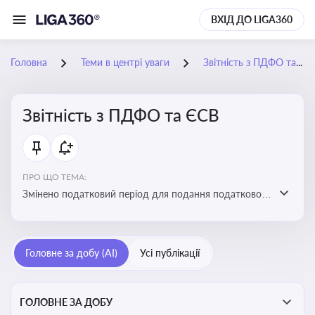
ВХІД ДО LIGA360
Головна
Теми в центрі уваги
Звітність з ПДФО та ЄСВ
Звітність з ПДФО та ЄСВ
ПРО ЩО ТЕМА:
Змінено податковий період для подання податкового
розрахунку сум ПДФО та ЄСВ з квартального на
місячний
Головне за добу (AI)
Усі публікації
ГОЛОВНЕ ЗА ДОБУ