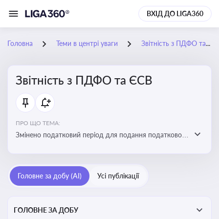
ВХІД ДО LIGA360
Головна
Теми в центрі уваги
Звітність з ПДФО та ЄСВ
Звітність з ПДФО та ЄСВ
ПРО ЩО ТЕМА:
Змінено податковий період для подання податкового
розрахунку сум ПДФО та ЄСВ з квартального на
місячний
Головне за добу (AI)
Усі публікації
ГОЛОВНЕ ЗА ДОБУ