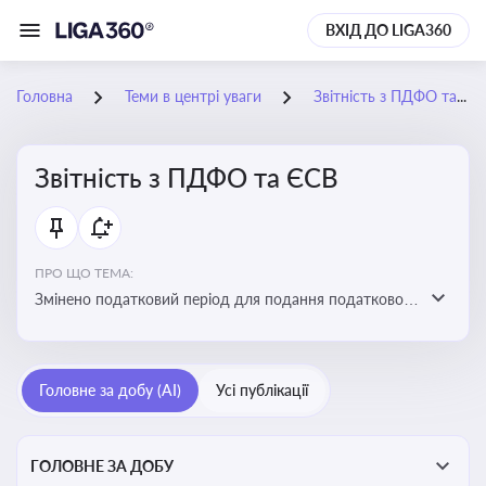
ВХІД ДО LIGA360
Головна
Теми в центрі уваги
Звітність з ПДФО та ЄСВ
Звітність з ПДФО та ЄСВ
ПРО ЩО ТЕМА:
Змінено податковий період для подання податкового
розрахунку сум ПДФО та ЄСВ з квартального на
місячний
Головне за добу (AI)
Усі публікації
ГОЛОВНЕ ЗА ДОБУ