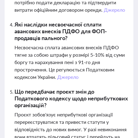
потрібно подати декларацію та підтвердити
витрати офіційним договором оренди.
Джерело
Які наслідки несвоєчасної сплати
авансових внесків ПДФО для ФОП-
продавців пального?
Несвоєчасна сплата авансових внесків ПДФО
тягне за собою штрафи у розмірі 5-10% від суми
боргу та нарахування пені з 91-го дня
прострочення. Це регулюється Податковим
кодексом України.
Джерело
Що передбачає проєкт змін до
Податкового кодексу щодо неприбуткових
організацій?
Проєкт зобов'язує неприбуткові організації
перереєструватися та привести статути у
відповідність до нових вимог. У разі невиконання
вони втратять пільговий статус і перейдуть на