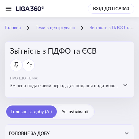
ВХІД ДО LIGA360
Головна
Теми в центрі уваги
Звітність з ПДФО та ЄСВ
Звітність з ПДФО та ЄСВ
ПРО ЩО ТЕМА:
Змінено податковий період для подання податкового
розрахунку сум ПДФО та ЄСВ з квартального на
місячний
Головне за добу (AI)
Усі публікації
ГОЛОВНЕ ЗА ДОБУ