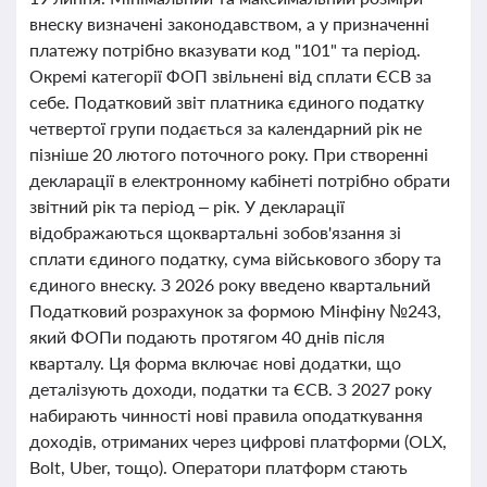
внеску визначені законодавством, а у призначенні
платежу потрібно вказувати код "101" та період.
Окремі категорії ФОП звільнені від сплати ЄСВ за
себе. Податковий звіт платника єдиного податку
четвертої групи подається за календарний рік не
пізніше 20 лютого поточного року. При створенні
декларації в електронному кабінеті потрібно обрати
звітний рік та період – рік. У декларації
відображаються щоквартальні зобов'язання зі
сплати єдиного податку, сума військового збору та
єдиного внеску. З 2026 року введено квартальний
Податковий розрахунок за формою Мінфіну №243,
який ФОПи подають протягом 40 днів після
кварталу. Ця форма включає нові додатки, що
деталізують доходи, податки та ЄСВ. З 2027 року
набирають чинності нові правила оподаткування
доходів, отриманих через цифрові платформи (OLX,
Bolt, Uber, тощо). Оператори платформ стають