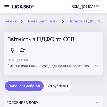
ВХІД ДО LIGA360
Головна
Теми в центрі уваги
Звітність з ПДФО та ЄСВ
Звітність з ПДФО та ЄСВ
ПРО ЩО ТЕМА:
Змінено податковий період для подання податкового
розрахунку сум ПДФО та ЄСВ з квартального на
місячний
Головне за добу (AI)
Усі публікації
ГОЛОВНЕ ЗА ДОБУ