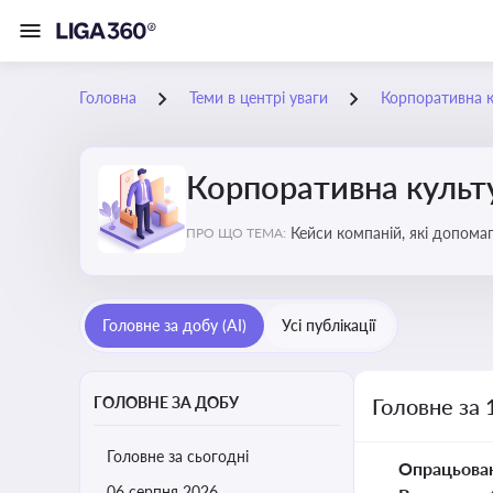
Головна
Теми в центрі уваги
Корпоративна к
Корпоративна культу
Кейси компаній, які допомаг
ПРО ЩО ТЕМА:
змінюваного бізнес-середо
Головне за добу (AI)
Усі публікації
ГОЛОВНЕ ЗА ДОБУ
Головне за 
Головне за сьогодні
Опрацьова
06 серпня 2026