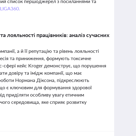
вний список першоджерел з посиланнями та
 LIGA360.
а лояльності працівників: аналіз сучасних
панії, а й її репутацію та рівень лояльності
агресія та приниження, формують токсичне
нес-сфері кейс Kroger демонструє, що порушення
ати довіру та імідж компанії, що має
 роботи Нормана Діксона, підкреслюють
 що є ключовим для формування здорової
лід приділяти особливу увагу етичним
чого середовища, яке сприяє розвитку