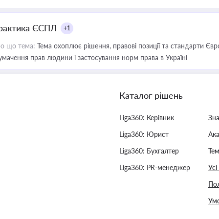
рактика ЄСПЛ
+1
о що тема:
Тема охоплює рішення, правові позиції та стандарти Євр
умачення прав людини і застосування норм права в Україні
Каталог рішень
Liga360: Керівник
Зн
Liga360: Юрист
Ак
Liga360: Бухгалтер
Тем
Liga360: PR-менеджер
Усі
Пол
Умо