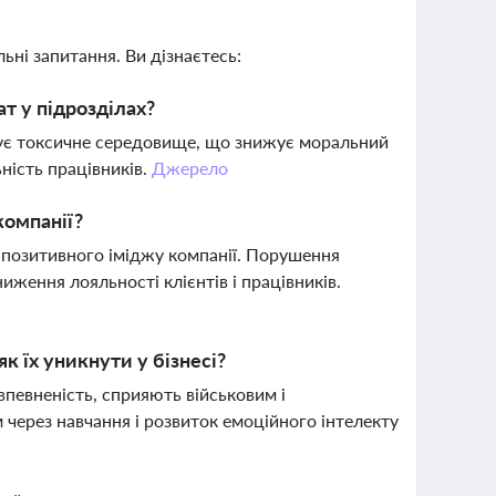
ьні запитання. Ви дізнаєтесь:
т у підрозділах?
рмує токсичне середовище, що знижує моральний
ьність працівників.
Джерело
компанії?
 позитивного іміджу компанії. Порушення
иження лояльності клієнтів і працівників.
к їх уникнути у бізнесі?
впевненість, сприяють військовим і
 через навчання і розвиток емоційного інтелекту