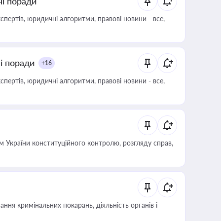
ні поради
пертів, юридичні алгоритми, правові новини - все,
ні поради
+16
пертів, юридичні алгоритми, правові новини - все,
 України конституційного контролю, розгляду справ,
ння кримінальних покарань, діяльність органів і