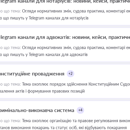
elegram канали для нотаріусів: новини, кейси, практич
о що тема:
Огляди нормативних змін, судова практика, коментарі екс
о що пишуть у Telegram каналах для нотаріусів
elegram канали для адвокатів: новини, кейси, практич
о що тема:
Огляди нормативних змін, судова практика, коментарі екс
о що пишуть у Telegram каналах для адвокатів
онституційне провадження
+2
о що тема:
Тема охоплює порядок здійснення Конституційним Судом
валення актів і формування правових позицій
римінально-виконавча система
+4
о що тема:
Тема охоплює організацію та правове регулювання викона
танов виконання покарань та статус осіб, які відбувають покарання