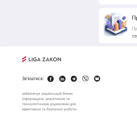
П
Пр
тл
Зв'язатися:
забезпечує український бізнес
інформацією, аналітикою та
технологічними рішеннями для
ефективної та безпечної роботи.