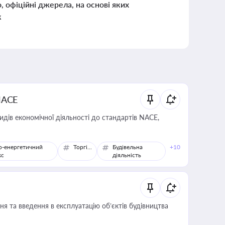
о, офіційні джерела, на основі яких
к
NACE
идів економічної діяльності до стандартів NACE,
о-енергетичний
Торгівля
Будівельна
+10
кс
діяльність
я та введення в експлуатацію об’єктів будівництва