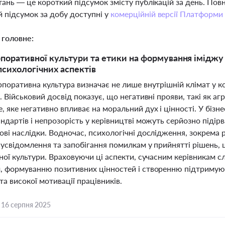
тань — це короткий підсумок змісту публікацій за день. По
 підсумок за добу доступні у
комерційній версії Платформи
 головне:
поративної культури та етики на формування іміджу т
 психологічних аспектів
поративна культура визначає не лише внутрішній клімат у ком
. Військовий досвід показує, що негативні прояви, такі як 
 яке негативно впливає на моральний дух і цінності. У біз
ндартів і непрозорість у керівництві можуть серйозно підірв
ові наслідки. Водночас, психологічні дослідження, зокрема
 усвідомлення та запобігання помилкам у прийнятті рішень,
ної культури. Враховуючи ці аспекти, сучасним керівникам с
, формуванню позитивних цінностей і створенню підтримую
та високої мотивації працівників.
,
16 серпня 2025