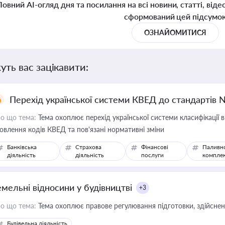
Повний AI-огляд дня та посилання на всі новини, статті, віде
сформований цей підсумо
ОЗНАЙОМИТИСЯ
уть вас зацікавити:
Перехід української системи КВЕД до стандартів 
о що тема:
Тема охоплює перехід української системи класифікації в
овлення кодів КВЕД та пов'язані нормативні зміни
Банківська
Страхова
Фінансові
Паливн
діяльність
діяльність
послуги
компле
емельні відносини у будівництві
+3
о що тема:
Тема охоплює правове регулювання підготовки, здійсненн
Будівельна діяльність