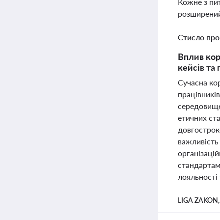
Кожне з пи
розширений
Стисло про
Вплив кор
кейсів та
Сучасна кор
працівників
середовище,
етичних ста
довгострок
важливість
організацій
стандартам
лояльності 
LIGA ZAKON