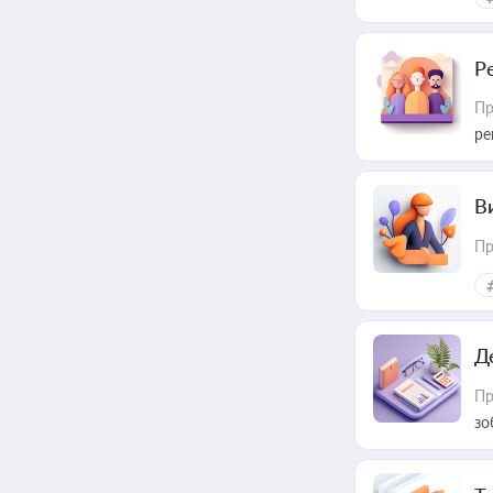
Р
Пр
ре
В
Пр
Д
Пр
зо