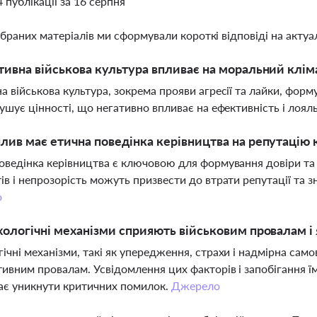
4 публікації за 16 серпня
ібраних матеріалів ми сформували короткі відповіді на актуал
тивна військова культура впливає на моральний кліма
а військова культура, зокрема прояви агресії та лайки, фо
рушує цінності, що негативно впливає на ефективність і лоял
лив має етична поведінка керівництва на репутацію 
оведінка керівництва є ключовою для формування довіри та
ів і непрозорість можуть призвести до втрати репутації та зн
о
хологічні механізми сприяють військовим провалам і я
ічні механізми, такі як упередження, страхи і надмірна само
ивним провалам. Усвідомлення цих факторів і запобігання їм
ає уникнути критичних помилок.
Джерело