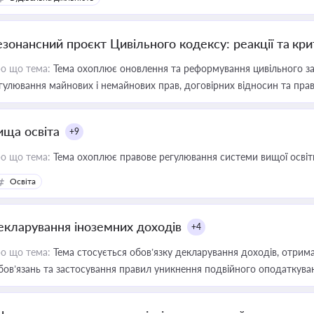
езонансний проєкт Цивільного кодексу: реакції та кр
о що тема:
Тема охоплює оновлення та реформування цивільного за
гулювання майнових і немайнових прав, договірних відносин та прав
ища освіта
+9
о що тема:
Тема охоплює правове регулювання системи вищої освіти, о
Освіта
екларування іноземних доходів
+4
о що тема:
Тема стосується обов’язку декларування доходів, отрим
бов’язань та застосування правил уникнення подвійного оподаткува