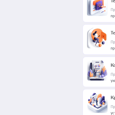
T
Пр
пр
T
Пр
пр
К
Пр
ух
К
Пр
ус