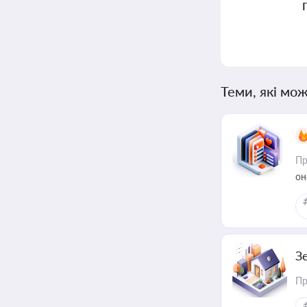
Теми, які мож
Пр
он
З
Пр