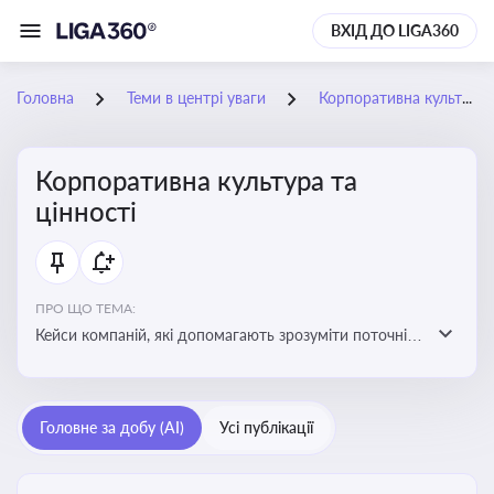
ВХІД ДО LIGA360
Головна
Теми в центрі уваги
Корпоративна культура та цінності
Корпоративна культура та
цінності
ПРО ЩО ТЕМА:
Кейси компаній, які допомагають зрозуміти поточні
тренди та очікування суспільства, що сприяють
адаптації корпоративної стратегії до змінюваного
бізнес-середовища
Головне за добу (AI)
Усі публікації