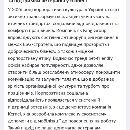
та підтримки ветеранів у бізнесі
У 2026 році корпоративна культура в Україні та світі
активно трансформується, акцентуючи увагу на
етичних стандартах, соціальній відповідальності та
комфорті працівників. Компанії, як King Group,
впроваджують системні антикорупційні навчання в
межах ESG-стратегії, що підвищує прозорість і
доброчесність бізнесу, а також зміцнює
корпоративну етику. Водночас тренд pet-friendly
офісів набирає популярності, адже дозволяє
створити більш розслаблену атмосферу, покращити
комунікацію та залучити таланти, що відображає
зрілість організаційної культури та турботу про
працівників. Корпоративна соціальна
відповідальність проявляється у системній
підтримці ветеранів, як це демонструє компанія
Kernel, яка розробила комплексну екосистему
допомоги від мобілізації до повернення на роботу.
Такий підхід не лише допомагає ветеранам