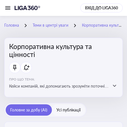
ВХІД ДО LIGA360
Головна
Теми в центрі уваги
Корпоративна культура та цінності
Корпоративна культура та
цінності
ПРО ЩО ТЕМА:
Кейси компаній, які допомагають зрозуміти поточні
тренди та очікування суспільства, що сприяють
адаптації корпоративної стратегії до змінюваного
бізнес-середовища
Головне за добу (AI)
Усі публікації