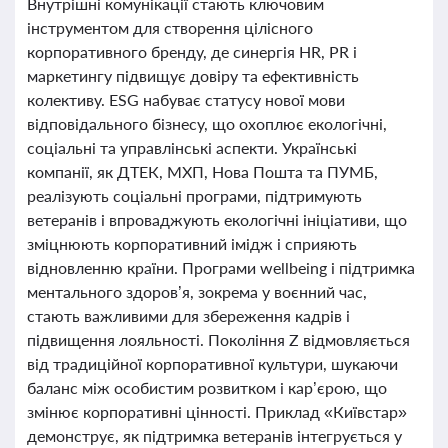
Внутрішні комунікації стають ключовим
інструментом для створення цілісного
корпоративного бренду, де синергія HR, PR і
маркетингу підвищує довіру та ефективність
колективу. ESG набуває статусу нової мови
відповідального бізнесу, що охоплює екологічні,
соціальні та управлінські аспекти. Українські
компанії, як ДТЕК, МХП, Нова Пошта та ПУМБ,
реалізують соціальні програми, підтримують
ветеранів і впроваджують екологічні ініціативи, що
зміцнюють корпоративний імідж і сприяють
відновленню країни. Програми wellbeing і підтримка
ментального здоров’я, зокрема у воєнний час,
стають важливими для збереження кадрів і
підвищення лояльності. Покоління Z відмовляється
від традиційної корпоративної культури, шукаючи
баланс між особистим розвитком і кар’єрою, що
змінює корпоративні цінності. Приклад «Київстар»
демонструє, як підтримка ветеранів інтегрується у