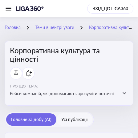
ВХІД ДО LIGA360
Головна
Теми в центрі уваги
Корпоративна культура та цінності
Корпоративна культура та
цінності
ПРО ЩО ТЕМА:
Кейси компаній, які допомагають зрозуміти поточні
тренди та очікування суспільства, що сприяють
адаптації корпоративної стратегії до змінюваного
бізнес-середовища
Головне за добу (AI)
Усі публікації