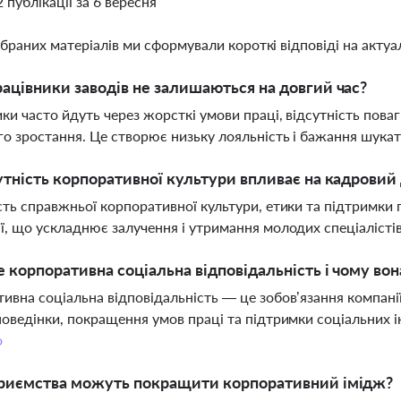
2 публікації за 6 вересня
ібраних матеріалів ми сформували короткі відповіді на актуал
ацівники заводів не залишаються на довгий час?
ки часто йдуть через жорсткі умови праці, відсутність поваг
го зростання. Це створює низьку лояльність і бажання шука
утність корпоративної культури впливає на кадровий
сть справжньої корпоративної культури, етики та підтримки 
ї, що ускладнює залучення і утримання молодих спеціалісті
 корпоративна соціальна відповідальність і чому во
ивна соціальна відповідальність — це зобов’язання компані
поведінки, покращення умов праці та підтримки соціальних ін
о
приємства можуть покращити корпоративний імідж?