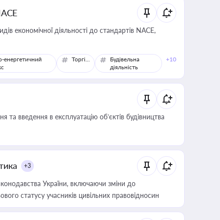
NACE
идів економічної діяльності до стандартів NACE,
о-енергетичний
Торгівля
Будівельна
+10
кс
діяльність
я та введення в експлуатацію об’єктів будівництва
итика
+3
конодавства України, включаючи зміни до
ового статусу учасників цивільних правовідносин