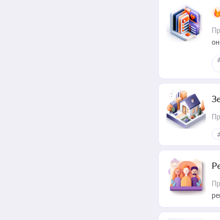
Пр
он
З
Пр
Р
Пр
ре