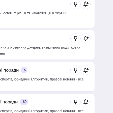
світніх рівнів та кваліфікацій в Україні
аних з іноземних джерел, визначення податкових
ння
ні поради
+6
пертів, юридичні алгоритми, правові новини - все,
ні поради
+80
пертів, юридичні алгоритми, правові новини - все,