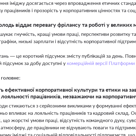
ня іміджу досягається через впровадження етичних стандар
у працівників і прозорість у корпоративних цінностях та соц
лодь віддає перевагу фрілансу та роботі у великих м
укає гнучкість, кращі умови праці, перспективи розвитку та п
графіки, низькі зарплати і відсутність корпоративної підтри
тань — це короткий підсумок змісту публікацій за день. По
 підсумок за добу доступні у
комерційній версії Платформи
 головне:
ть ефективної корпоративної культури та етики на з
ї лояльності працівників, незважаючи на корпоративну
води стикаються з серйозними викликами у формуванні ефект
ньо впливає на лояльність працівників та кадровий склад. О
 що жорсткі умови праці, відсутність командного духу, сув
атмосферу, де працівники не відчувають поваги та підтримк
ному іміджі та соціальній відповідальності підприємств, щ