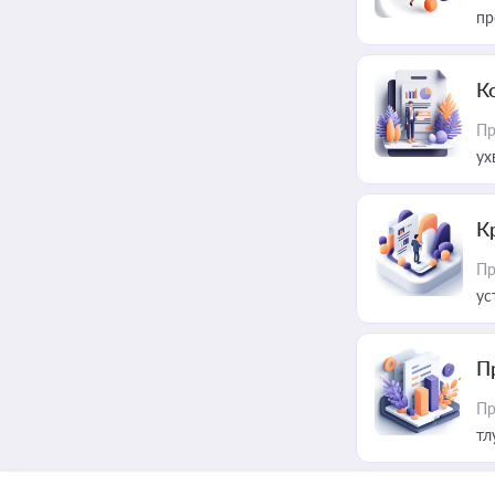
пр
К
Пр
ух
К
Пр
ус
П
Пр
тл