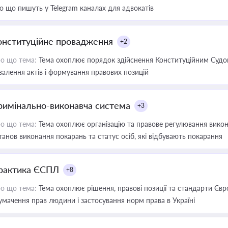
о що пишуть у Telegram каналах для адвокатів
онституційне провадження
+2
о що тема:
Тема охоплює порядок здійснення Конституційним Судом
валення актів і формування правових позицій
римінально-виконавча система
+3
о що тема:
Тема охоплює організацію та правове регулювання викона
танов виконання покарань та статус осіб, які відбувають покарання
рактика ЄСПЛ
+8
о що тема:
Тема охоплює рішення, правові позиції та стандарти Євр
умачення прав людини і застосування норм права в Україні