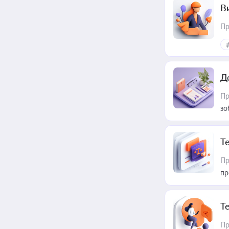
В
Пр
Д
Пр
зо
T
Пр
пр
T
Пр