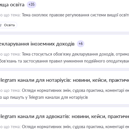
ища освіта
+35
о що тема:
Тема охоплює правове регулювання системи вищої освіти, о
Освіта
екларування іноземних доходів
+6
о що тема:
Тема стосується обов’язку декларування доходів, отрим
бов’язань та застосування правил уникнення подвійного оподаткува
elegram канали для нотаріусів: новини, кейси, практич
о що тема:
Огляди нормативних змін, судова практика, коментарі екс
о що пишуть у Telegram каналах для нотаріусів
elegram канали для адвокатів: новини, кейси, практич
о що тема:
Огляди нормативних змін, судова практика, коментарі екс