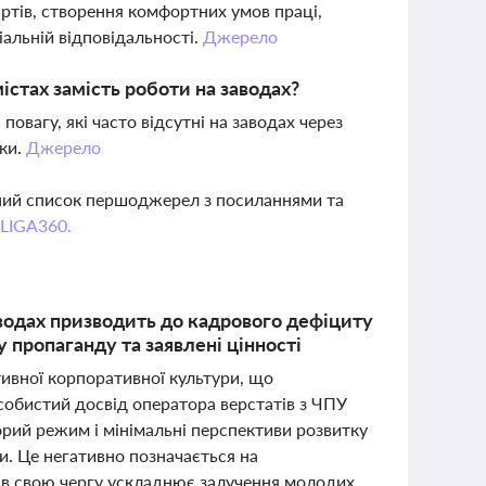
тів, створення комфортних умов праці,
іальній відповідальності.
Джерело
істах замість роботи на заводах?
овагу, які часто відсутні на заводах через
мки.
Джерело
вний список першоджерел з посиланнями та
 LIGA360.
аводах призводить до кадрового дефіциту
 пропаганду та заявлені цінності
ивної корпоративної культури, що
собистий досвід оператора верстатів з ЧПУ
орий режим і мінімальні перспективи розвитку
и. Це негативно позначається на
о в свою чергу ускладнює залучення молодих