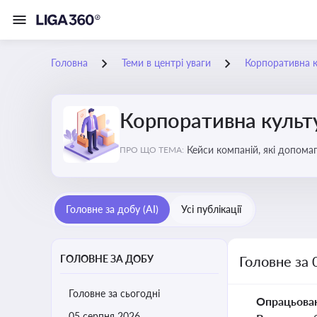
Головна
Теми в центрі уваги
Корпоративна к
Корпоративна культу
Кейси компаній, які допомаг
ПРО ЩО ТЕМА:
змінюваного бізнес-середо
Головне за добу (AI)
Усі публікації
ГОЛОВНЕ ЗА ДОБУ
Головне за 
Головне за сьогодні
Опрацьова
05 серпня 2026