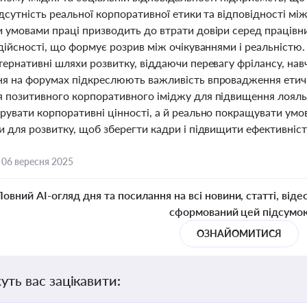
ідсутність реальної корпоративної етики та відповідності м
 умовами праці призводить до втрати довіри серед працівни
 дійсності, що формує розрив між очікуваннями і реальністю
ернативні шляхи розвитку, віддаючи перевагу фрілансу, навч
я на форумах підкреслюють важливість впровадження етични
 позитивного корпоративного іміджу для підвищення лояльн
рувати корпоративні цінності, а й реально покращувати ум
и для розвитку, щоб зберегти кадри і підвищити ефективніст
,
06 вересня 2025
Повний AI-огляд дня та посилання на всі новини, статті, віде
сформований цей підсумо
ОЗНАЙОМИТИСЯ
уть вас зацікавити: