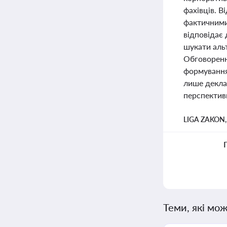
фахівців. В
фактичними
відповідає
шукати альт
Обговоренн
формування
лише декла
перспектив
LIGA ZAKON
Теми, які мож