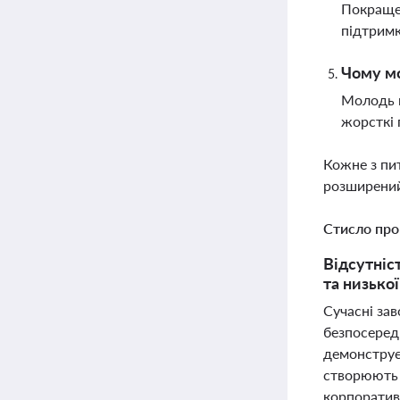
Покращен
підтримк
Чому мо
Молодь ш
жорсткі 
Кожне з пи
розширений
Стисло про
Відсутніс
та низько
Сучасні за
безпосеред
демонструє,
створюють 
корпоратив