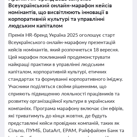
Всеукраїнський онлайн-марафон кейсів
номінантів, що висвітлюють інновації в
корпоративній культурі та управлінні
людським капіталом
Премія HR-бренд Україна 2025 оголошує старт
Всеукраїнського онлайн-марафону презентацій
кейсів номінантів, який розпочнеться 18 вересня.
Цей марафон покликаний продемонструвати
найкращі практики в управлінні людським
капіталом, корпоративній культурі, етичних
стандартах та формуванні корпоративного іміджу.
Учасники поділяться своїми рішеннями, що
сприяють підвищенню лояльності працівників та
розвитку організаційної культури в українських
компаніях. Програма марафону включає сім ефірів,
які триватимуть до кінця жовтня, де будуть
представлені кейси провідних компаній, таких як
Сільпо, ПУМБ, DataArt, EPAM, Райффайзен Банк та