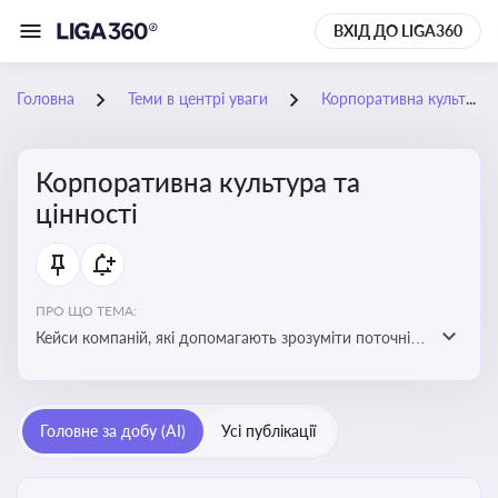
ВХІД ДО LIGA360
Головна
Теми в центрі уваги
Корпоративна культура та цінності
Корпоративна культура та
цінності
ПРО ЩО ТЕМА:
Кейси компаній, які допомагають зрозуміти поточні
тренди та очікування суспільства, що сприяють
адаптації корпоративної стратегії до змінюваного
бізнес-середовища
Головне за добу (AI)
Усі публікації