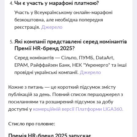
Чи є участь у марафоні платною?
Участь у Всеукраїнському онлайн-марафоні
безкоштовна, але необхідна попередня
реєстрація.
Джерело
Які компанії представлені серед номінантів
Премії HR-бренд 2025?
Серед номінантів — Сільпо, ПУМБ, DataArt,
EPAM, Райффайзен Банк, НЕК "Укренерго" та інші
провідні українські компанії.
Джерело
Кожне з питань — це короткий підсумок змісту
публікацій за день. Повний список першоджерел з
посиланнями та розширений підсумок за добу
доступні у
комерційній версії Платформи LIGA360.
Стисло про головне:
Премія HR-бренд 2025 запускає