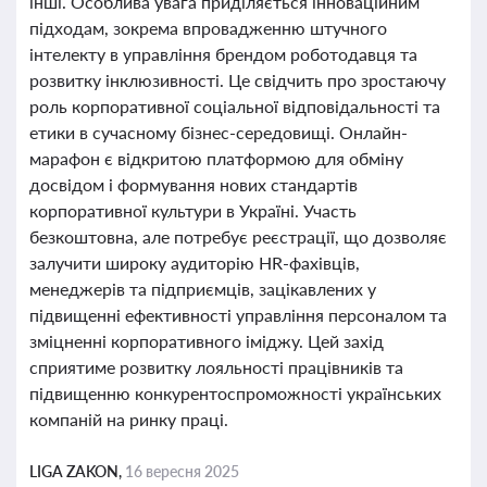
інші. Особлива увага приділяється інноваційним
підходам, зокрема впровадженню штучного
інтелекту в управління брендом роботодавця та
розвитку інклюзивності. Це свідчить про зростаючу
роль корпоративної соціальної відповідальності та
етики в сучасному бізнес-середовищі. Онлайн-
марафон є відкритою платформою для обміну
досвідом і формування нових стандартів
корпоративної культури в Україні. Участь
безкоштовна, але потребує реєстрації, що дозволяє
залучити широку аудиторію HR-фахівців,
менеджерів та підприємців, зацікавлених у
підвищенні ефективності управління персоналом та
зміцненні корпоративного іміджу. Цей захід
сприятиме розвитку лояльності працівників та
підвищенню конкурентоспроможності українських
компаній на ринку праці.
LIGA ZAKON,
16 вересня 2025