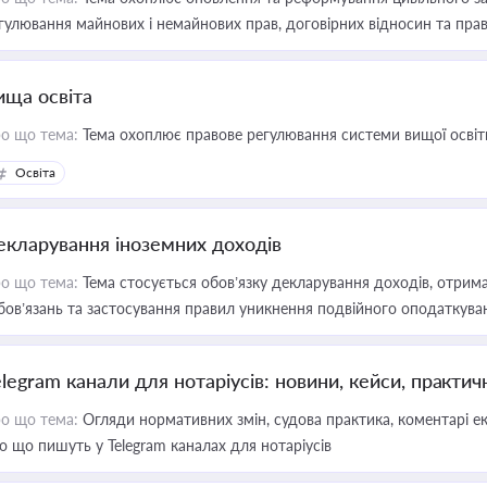
гулювання майнових і немайнових прав, договірних відносин та прав
ища освіта
о що тема:
Тема охоплює правове регулювання системи вищої освіти, о
Освіта
екларування іноземних доходів
о що тема:
Тема стосується обов’язку декларування доходів, отрим
бов’язань та застосування правил уникнення подвійного оподаткува
elegram канали для нотаріусів: новини, кейси, практич
о що тема:
Огляди нормативних змін, судова практика, коментарі екс
о що пишуть у Telegram каналах для нотаріусів