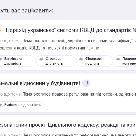
уть вас зацікавити:
Перехід української системи КВЕД до стандартів 
о що тема:
Тема охоплює перехід української системи класифікації в
овлення кодів КВЕД та пов'язані нормативні зміни
Банківська
Страхова
Фінансові
Паливн
діяльність
діяльність
послуги
компле
емельні відносини у будівництві
+1
о що тема:
Тема охоплює правове регулювання підготовки, здійсненн
Будівельна діяльність
езонансний проєкт Цивільного кодексу: реакції та кр
о що тема:
Тема охоплює оновлення та реформування цивільного за