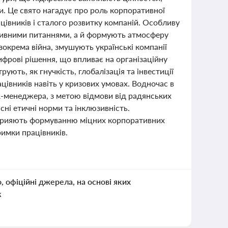
и. Це свято нагадує про роль корпоративної
ацівників і сталого розвитку компаній. Особливу
ативними питаннями, а й формують атмосферу
 зокрема війна, змушують українські компанії
ифрові рішення, що впливає на організаційну
ують, як гнучкість, глобалізація та інвестиції
івників навіть у кризових умовах. Водночас в
R-менеджера, з метою відмови від радянських
ні етичні норми та інклюзивність.
 сприяють формуванню міцних корпоративних
римки працівників.
о, офіційні джерела, на основі яких
к