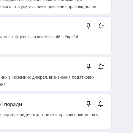
ового статусу учасників цивільних правовідносин
світніх рівнів та кваліфікацій в Україні
аних з іноземних джерел, визначення податкових
ння
ні поради
пертів, юридичні алгоритми, правові новини - все,