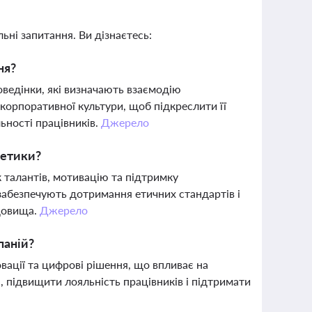
ьні запитання. Ви дізнаєтесь:
ня?
оведінки, які визначають взаємодію
ь корпоративної культури, щоб підкреслити її
ьності працівників.
Джерело
 етики?
к талантів, мотивацію та підтримку
забезпечують дотримання етичних стандартів і
довища.
Джерело
паній?
вації та цифрові рішення, що впливає на
, підвищити лояльність працівників і підтримати