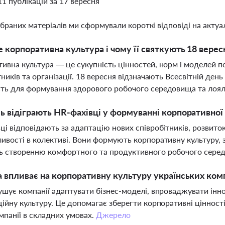
11 публікацій за 17 вересня
ібраних матеріалів ми сформували короткі відповіді на актуал
 корпоративна культура і чому її святкують 18 верес
ивна культура — це сукупність цінностей, норм і моделей п
тників та організації. 18 вересня відзначають Всесвітній ден
ть для формування здорового робочого середовища та лоял
ь відіграють HR-фахівці у формуванні корпоративної
ці відповідають за адаптацію нових співробітників, розвито
ивості в колективі. Вони формують корпоративну культуру, 
ь створенню комфортного та продуктивного робочого сере
а впливає на корпоративну культуру українських ком
ушує компанії адаптувати бізнес-моделі, впроваджувати інно
ційну культуру. Це допомагає зберегти корпоративні цінності
мпанії в складних умовах.
Джерело