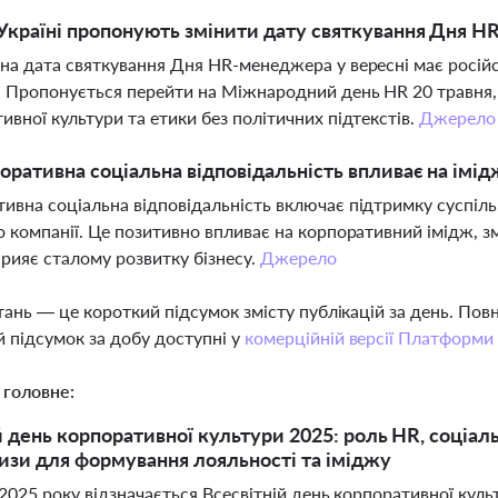
Україні пропонують змінити дату святкування Дня 
на дата святкування Дня HR-менеджера у вересні має російс
. Пропонується перейти на Міжнародний день HR 20 травня,
ивної культури та етики без політичних підтекстів.
Джерело
оративна соціальна відповідальність впливає на імід
ивна соціальна відповідальність включає підтримку суспільн
о компанії. Це позитивно впливає на корпоративний імідж, зм
рияє сталому розвитку бізнесу.
Джерело
тань — це короткий підсумок змісту публікацій за день. По
 підсумок за добу доступні у
комерційній версії Платформи
 головне:
й день корпоративної культури 2025: роль HR, соціаль
изи для формування лояльності та іміджу
2025 року відзначається Всесвітній день корпоративної кул