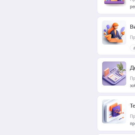
ре
В
Пр
Д
Пр
зо
T
Пр
пр