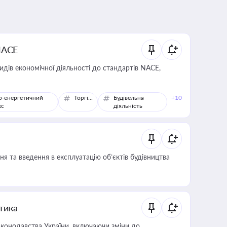
NACE
идів економічної діяльності до стандартів NACE,
о-енергетичний
Торгівля
Будівельна
+10
кс
діяльність
я та введення в експлуатацію об’єктів будівництва
итика
конодавства України, включаючи зміни до