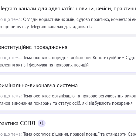
elegram канали для адвокатів: новини, кейси, практич
о що тема:
Огляди нормативних змін, судова практика, коментарі екс
о що пишуть у Telegram каналах для адвокатів
онституційне провадження
о що тема:
Тема охоплює порядок здійснення Конституційним Судом
валення актів і формування правових позицій
римінально-виконавча система
о що тема:
Тема охоплює організацію та правове регулювання викона
танов виконання покарань та статус осіб, які відбувають покарання
рактика ЄСПЛ
+1
о що тема:
Тема охоплює рішення, правові позиції та стандарти Євр