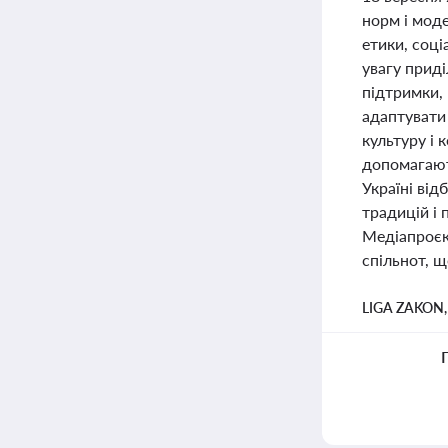
норм і моде
етики, соці
увагу прид
підтримки, 
адаптувати 
культуру і 
допомагают
Україні ві
традицій і 
Медіапроєк
спільнот, щ
LIGA ZAKON