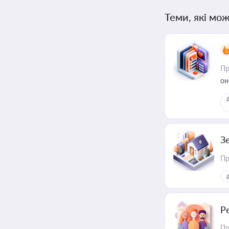
Теми, які мож
Пр
он
З
Пр
Р
Пр