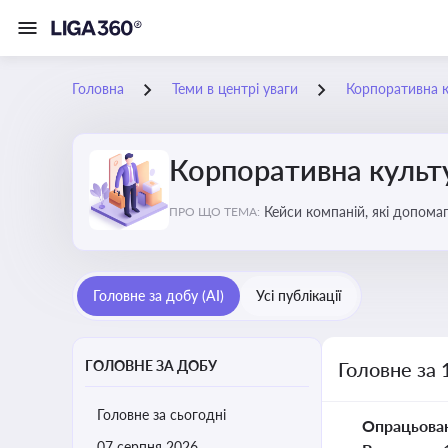
Головна
Теми в центрі уваги
Корпоративна к
Корпоративна культу
Кейси компаній, які допомаг
ПРО ЩО ТЕМА:
змінюваного бізнес-середо
Головне за добу (AI)
Усі публікації
ГОЛОВНЕ ЗА ДОБУ
Головне за 
Головне за сьогодні
Опрацьова
07 серпня 2026