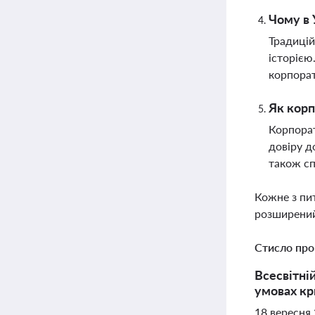
Чому в 
Традицій
історією
корпорат
Як корп
Корпорат
довіру д
також сп
Кожне з пи
розширений
Стисло про
Всесвітні
умовах кр
18 вересня 