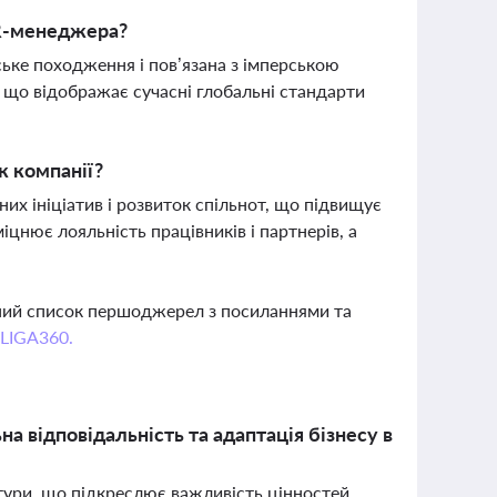
HR-менеджера?
ьке походження і пов’язана з імперською
 що відображає сучасні глобальні стандарти
ж компанії?
их ініціатив і розвиток спільнот, що підвищує
іцнює лояльність працівників і партнерів, а
вний список першоджерел з посиланнями та
 LIGA360.
на відповідальність та адаптація бізнесу в
ьтури, що підкреслює важливість цінностей,