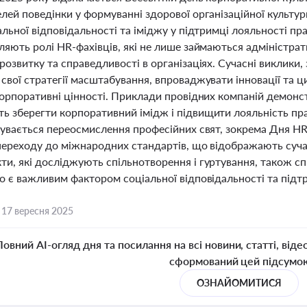
лей поведінки у формуванні здорової організаційної культур
альної відповідальності та іміджу у підтримці лояльності пр
іляють ролі HR-фахівців, які не лише займаються адміністр
розвитку та справедливості в організаціях. Сучасні виклики,
свої стратегії масштабування, впроваджувати інновації та ц
корпоративні цінності. Приклади провідних компаній демонстр
ь зберегти корпоративний імідж і підвищити лояльність прац
дбувається переосмислення професійних свят, зокрема Дня H
переходу до міжнародних стандартів, що відображають сучас
ти, які досліджують спільнотворення і гуртування, також
о є важливим фактором соціальної відповідальності та підт
,
17 вересня 2025
Повний AI-огляд дня та посилання на всі новини, статті, віде
сформований цей підсумо
ОЗНАЙОМИТИСЯ