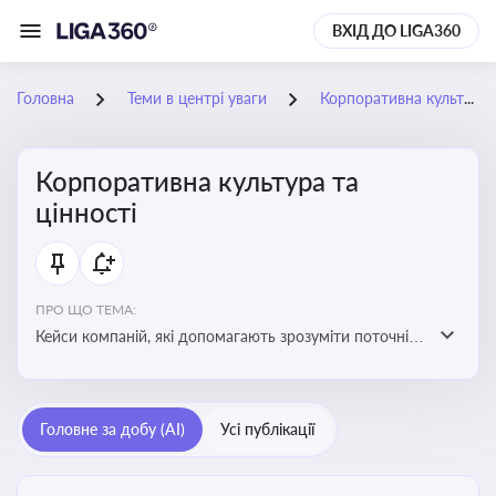
ВХІД ДО LIGA360
Головна
Теми в центрі уваги
Корпоративна культура та цінності
Корпоративна культура та
цінності
ПРО ЩО ТЕМА:
Кейси компаній, які допомагають зрозуміти поточні
тренди та очікування суспільства, що сприяють
адаптації корпоративної стратегії до змінюваного
бізнес-середовища
Головне за добу (AI)
Усі публікації