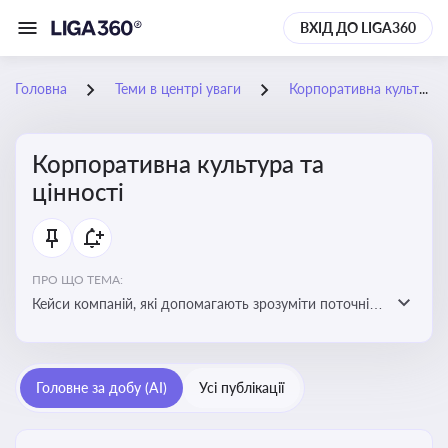
ВХІД ДО LIGA360
Головна
Теми в центрі уваги
Корпоративна культура та цінності
Корпоративна культура та
цінності
ПРО ЩО ТЕМА:
Кейси компаній, які допомагають зрозуміти поточні
тренди та очікування суспільства, що сприяють
адаптації корпоративної стратегії до змінюваного
бізнес-середовища
Головне за добу (AI)
Усі публікації