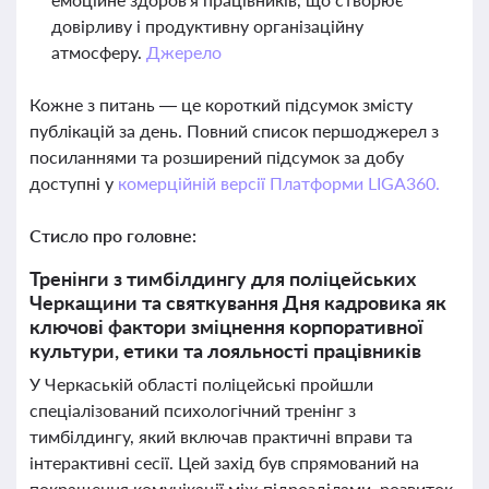
довірливу і продуктивну організаційну
атмосферу.
Джерело
Кожне з питань — це короткий підсумок змісту
публікацій за день. Повний список першоджерел з
посиланнями та розширений підсумок за добу
доступні у
комерційній версії Платформи LIGA360.
Стисло про головне:
Тренінги з тимбілдингу для поліцейських
Черкащини та святкування Дня кадровика як
ключові фактори зміцнення корпоративної
культури, етики та лояльності працівників
У Черкаській області поліцейські пройшли
спеціалізований психологічний тренінг з
тимбілдингу, який включав практичні вправи та
інтерактивні сесії. Цей захід був спрямований на
покращення комунікації між підрозділами, розвиток