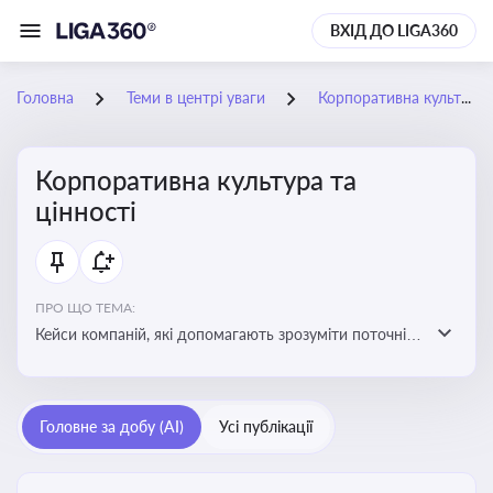
ВХІД ДО LIGA360
Головна
Теми в центрі уваги
Корпоративна культура та цінності
Корпоративна культура та
цінності
ПРО ЩО ТЕМА:
Кейси компаній, які допомагають зрозуміти поточні
тренди та очікування суспільства, що сприяють
адаптації корпоративної стратегії до змінюваного
бізнес-середовища
Головне за добу (AI)
Усі публікації