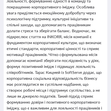
лояльності, формуванню єдності в команді та
покращенню корпоративного іміджу. Особлива
увага приділяється емоційному добробуту через
психологічну підтримку, культурні ініціативи та
спільні заходи, що допомагають працівникам
долати стреси та зберігати баланс. Водночас, як
підкреслює стаття на INKORR, місія компанії є
фундаментом корпоративної культури, що визначає
етичні стандарти, корпоративні цінності та сприяє
мотивації працівників. Чітко сформульована місія
допомагає компанії зберігати послідовність у діях,
формує позитивний імідж і підвищує лояльність
співробітників. Тарас Кицмей із SoftServe додає, що
корпоративна соціальна відповідальність бізнесу
має розглядатися як суспільне надбання, що
створює робочі місця і підтримує суспільство, а не
лише як джерело податків. Такий підхід сприяє
формуванню довіри і позитивного корпоративного
іміджу, що є важливим для лояльності працівників і