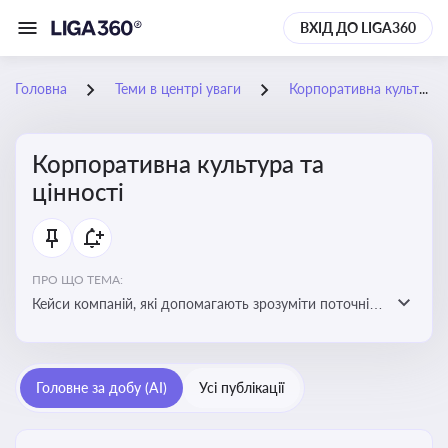
ВХІД ДО LIGA360
Головна
Теми в центрі уваги
Корпоративна культура та цінності
Корпоративна культура та
цінності
ПРО ЩО ТЕМА:
Кейси компаній, які допомагають зрозуміти поточні
тренди та очікування суспільства, що сприяють
адаптації корпоративної стратегії до змінюваного
бізнес-середовища
Головне за добу (AI)
Усі публікації