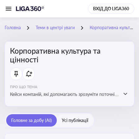
ВХІД ДО LIGA360
Головна
Теми в центрі уваги
Корпоративна культура та цінності
Корпоративна культура та
цінності
ПРО ЩО ТЕМА:
Кейси компаній, які допомагають зрозуміти поточні
тренди та очікування суспільства, що сприяють
адаптації корпоративної стратегії до змінюваного
бізнес-середовища
Головне за добу (AI)
Усі публікації