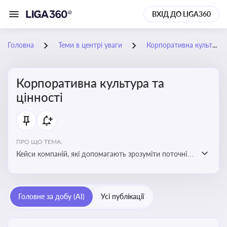
ВХІД ДО LIGA360
Головна
Теми в центрі уваги
Корпоративна культура та цінності
Корпоративна культура та
цінності
ПРО ЩО ТЕМА:
Кейси компаній, які допомагають зрозуміти поточні
тренди та очікування суспільства, що сприяють
адаптації корпоративної стратегії до змінюваного
бізнес-середовища
Головне за добу (AI)
Усі публікації