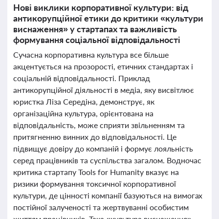
Нові виклики корпоративної культури: від
антикорупційної етики до критики «культури
виснаження» у стартапах та важливість
формування соціальної відповідальності
Сучасна корпоративна культура все більше
акцентується на прозорості, етичних стандартах і
соціальній відповідальності. Приклад
антикорупційної діяльності в медіа, яку висвітлює
юристка Ліза Середіна, демонструє, як
організаційна культура, орієнтована на
відповідальність, може сприяти звільненням та
притягненню винних до відповідальності. Це
підвищує довіру до компаній і формує лояльність
серед працівників та суспільства загалом. Водночас
критика стартапу Tools for Humanity вказує на
ризики формування токсичної корпоративної
культури, де цінності компанії базуються на вимогах
постійної залученості та жертвуванні особистим
життям працівників. Така «культура виснаження»