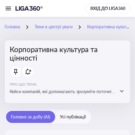
ВХІД ДО LIGA360
Головна
Теми в центрі уваги
Корпоративна культура та цінності
Корпоративна культура та
цінності
ПРО ЩО ТЕМА:
Кейси компаній, які допомагають зрозуміти поточні
тренди та очікування суспільства, що сприяють
адаптації корпоративної стратегії до змінюваного
бізнес-середовища
Головне за добу (AI)
Усі публікації