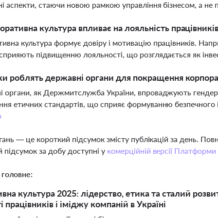
ні аспекти, стаючи новою рамкою управління бізнесом, а не
оративна культура впливає на лояльність працівникі
ивна культура формує довіру і мотивацію працівників. Напр
сприяють підвищенню лояльності, що розглядається як інвес
ки роблять державні органи для покращення корпора
 органи, як Держмитслужба України, впроваджують гендерни
ня етичних стандартів, що сприяє формуванню безпечного 
о
тань — це короткий підсумок змісту публікацій за день. По
 підсумок за добу доступні у
комерційній версії Платформи
 головне:
вна культура 2025: лідерство, етика та сталий розв
 працівників і іміджу компаній в Україні