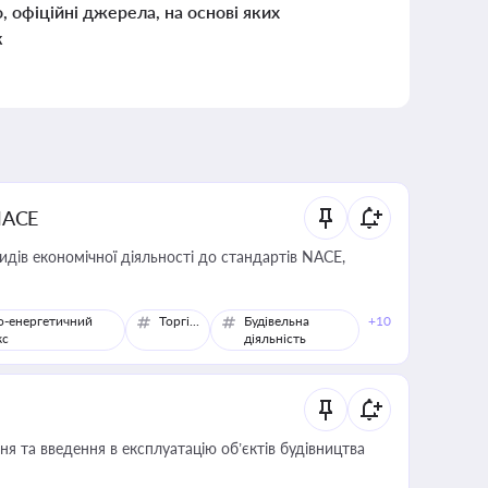
о, офіційні джерела, на основі яких
к
NACE
идів економічної діяльності до стандартів NACE,
о-енергетичний
Торгівля
Будівельна
+10
кс
діяльність
я та введення в експлуатацію об’єктів будівництва