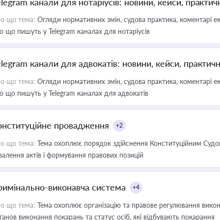
elegram канали для нотаріусів: новини, кейси, практич
о що тема:
Огляди нормативних змін, судова практика, коментарі екс
о що пишуть у Telegram каналах для нотаріусів
elegram канали для адвокатів: новини, кейси, практич
о що тема:
Огляди нормативних змін, судова практика, коментарі екс
о що пишуть у Telegram каналах для адвокатів
онституційне провадження
+2
о що тема:
Тема охоплює порядок здійснення Конституційним Судом
валення актів і формування правових позицій
римінально-виконавча система
+4
о що тема:
Тема охоплює організацію та правове регулювання викона
танов виконання покарань та статус осіб, які відбувають покарання