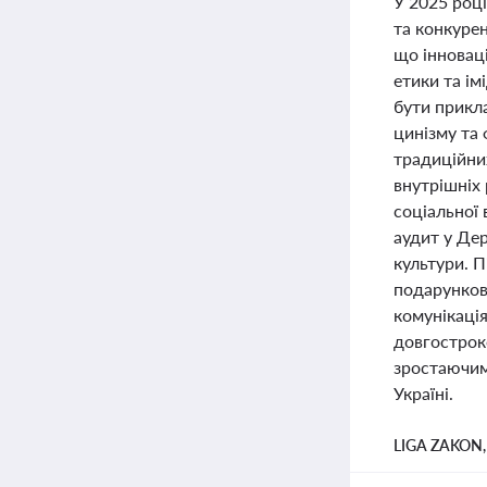
У 2025 році
та конкуре
що інноваці
етики та ім
бути прикла
цинізму та 
традиційних
внутрішніх 
соціальної 
аудит у Де
культури. П
подарункова
комунікація
довгостроко
зростаючим
Україні.
LIGA ZAKON