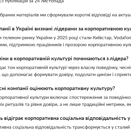
15 публікацій за 24 листопада
ібраних матеріалів ми сформували короткі відповіді на актуал
панії в Україні визнані лідерами за корпоративною ку
 телеком-ринку України у 2025 році стали Київстар, Vodafon
ями, підтримкою працівників і прозорою корпоративною ку
іни в корпоративній культурі починаються з лідера?
дає тон корпоративній культурі через власну поведінку, чесні
 що допомагає формувати довіру, подолати цинізм і сприяти
сні компанії оцінюють корпоративну культуру?
орпоративної культури включає спостереження за поведінкою
іх ритуалів та рівня довіри, а не лише традиційні метрики, я
ь відіграє корпоративна соціальна відповідальність у
ивна соціальна відповідальність трансформується у сталий р