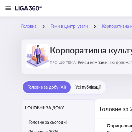
Головна
Теми в центрі уваги
Корпоративна к
Корпоративна культу
Кейси компаній, які допомаг
ПРО ЩО ТЕМА:
змінюваного бізнес-середо
Головне за добу (AI)
Усі публікації
ГОЛОВНЕ ЗА ДОБУ
Головне за 
Головне за сьогодні
Опрацьова
06 серпня 2026