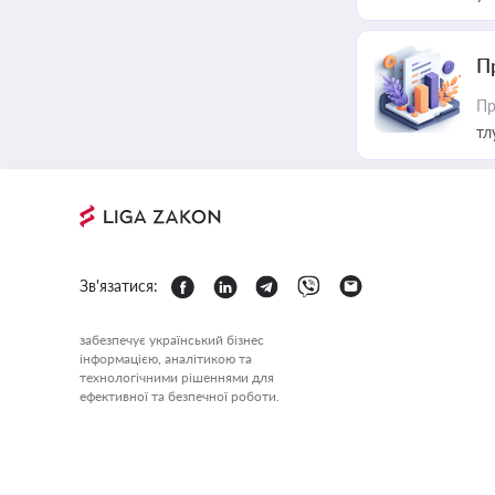
П
Пр
тл
Зв'язатися:
забезпечує український бізнес
інформацією, аналітикою та
технологічними рішеннями для
ефективної та безпечної роботи.