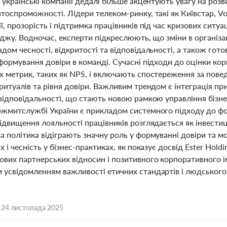
 українські компанії дедалі більше акцентують увагу на розв
нтоспроможності. Лідери телеком-ринку, такі як Київстар, V
ї, прозорість і підтримка працівників під час кризових сит
іджу. Водночас, експерти підкреслюють, що зміни в організац
дом чесності, відкритості та відповідальності, а також го
формування довіри в команді. Сучасні підходи до оцінки ко
 метрик, таких як NPS, і включають спостереження за поведі
ритуалів та рівня довіри. Важливим трендом є інтеграція пр
відповідальності, що стають новою рамкою управління бізне
ржмитслужбі України є прикладом системного підходу до фо
ідвищення лояльності працівників розглядається як інвестиці
 політика відіграють значну роль у формуванні довіри та мо
х і чесність у бізнес-практиках, як показує досвід Ester Ho
вих партнерських відносин і позитивного корпоративного ім
 усвідомленням важливості етичних стандартів і людського ф
,
24 листопада 2025