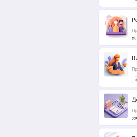
Р
Пр
ре
В
Пр
Д
Пр
зо