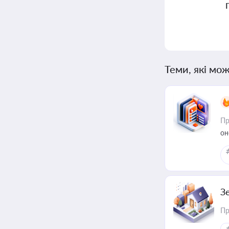
Теми, які мож
Пр
он
З
Пр