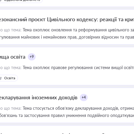
езонансний проєкт Цивільного кодексу: реакції та кр
о що тема:
Тема охоплює оновлення та реформування цивільного за
гулювання майнових і немайнових прав, договірних відносин та прав
ища освіта
+9
о що тема:
Тема охоплює правове регулювання системи вищої освіти, о
Освіта
екларування іноземних доходів
+4
о що тема:
Тема стосується обов’язку декларування доходів, отрим
бов’язань та застосування правил уникнення подвійного оподаткува