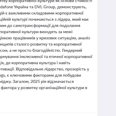
итку корпоративної культури як основи стійкості
odafone Україна та DVL Group, демонструють,
уацій є важливими складовими корпоративної
ійній культурі починаються з лідера, який має
товим до самотрансформації для подолання
рпоративної культури виходять за межі
нкою працівників у кризових ситуаціях, аналіз
инципів сталого розвитку та корпоративної
сом, а не просто благодійністю. Гендерний
рмування інклюзивної та етичної корпоративної
я, де корпоративна культура і навіть
тивації. Відповідальне лідерство, прозорість у
ldings, є ключовими факторами для побудови
іджу. Загалом, 2025 рік відзначається
актора у розвитку організаційної культури в