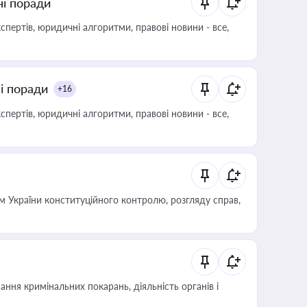
ні поради
пертів, юридичні алгоритми, правові новини - все,
ні поради
+16
пертів, юридичні алгоритми, правові новини - все,
 України конституційного контролю, розгляду справ,
ння кримінальних покарань, діяльність органів і