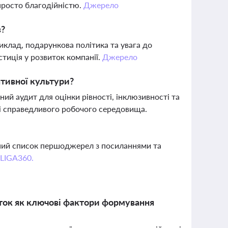
 просто благодійністю.
Джерело
в?
иклад, подарункова політика та увага до
тиція у розвиток компанії.
Джерело
тивної культури?
й аудит для оцінки рівності, інклюзивності та
і справедливого робочого середовища.
вний список першоджерел з посиланнями та
 LIGA360.
иток як ключові фактори формування