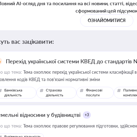
Повний AI-огляд дня та посилання на всі новини, статті, віде
сформований цей підсумо
ОЗНАЙОМИТИСЯ
уть вас зацікавити:
Перехід української системи КВЕД до стандартів 
о що тема:
Тема охоплює перехід української системи класифікації в
овлення кодів КВЕД та пов'язані нормативні зміни
Банківська
Страхова
Фінансові
Паливн
діяльність
діяльність
послуги
компле
емельні відносини у будівництві
+3
о що тема:
Тема охоплює правове регулювання підготовки, здійсненн
Будівельна діяльність