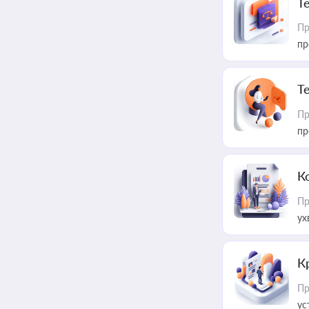
T
Пр
пр
T
Пр
пр
К
Пр
ух
К
Пр
ус