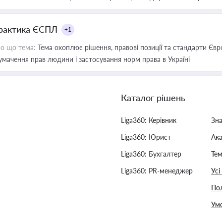
рактика ЄСПЛ
+1
о що тема:
Тема охоплює рішення, правові позиції та стандарти Євр
умачення прав людини і застосування норм права в Україні
Каталог рішень
Liga360: Керівник
Зн
Liga360: Юрист
Ак
Liga360: Бухгалтер
Тем
Liga360: PR-менеджер
Усі
Пол
Умо