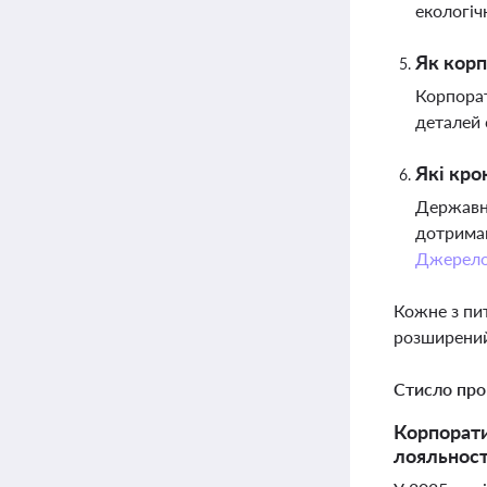
екологіч
Як корп
Корпорат
деталей 
Які кро
Державні
дотриман
Джерел
Кожне з пи
розширений
Стисло про
Корпорати
лояльності