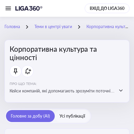
ВХІД ДО LIGA360
Головна
Теми в центрі уваги
Корпоративна культура та цінності
Корпоративна культура та
цінності
ПРО ЩО ТЕМА:
Кейси компаній, які допомагають зрозуміти поточні
тренди та очікування суспільства, що сприяють
адаптації корпоративної стратегії до змінюваного
бізнес-середовища
Головне за добу (AI)
Усі публікації