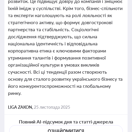
розвиток. Це підвищує довіру до компаній і зміцнює
їхній імідж у суспільстві. Крім того, бізнес-спільноти
та експерти наголошують на ролі лояльності як
стратегічного активу, що формує довгострокові
партнерства та стабільність. Соціологічні
дослідження підтверджують, що сильна
національна ідентичність і відповідальна
корпоративна етика є ключовими факторами
утримання талантів і формування позитивної
організаційної культури в умовах викликів
сучасності. Всі ці тенденції разом створюють
основу для сталого розвитку українського бізнесу та
його конкурентоспроможності на глобальному
ринку.
LIGA ZAKON,
25 листопада 2025
Повний AI-підсумок дня та статті-джерела
ОЗНАЙОМИТИСЯ