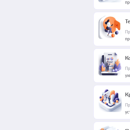
пр
T
Пр
пр
К
Пр
ух
К
Пр
ус