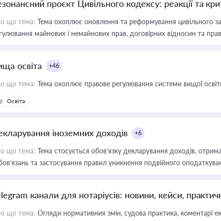
езонансний проєкт Цивільного кодексу: реакції та кр
о що тема:
Тема охоплює оновлення та реформування цивільного за
гулювання майнових і немайнових прав, договірних відносин та прав
ища освіта
+46
о що тема:
Тема охоплює правове регулювання системи вищої освіти, о
Освіта
екларування іноземних доходів
+6
о що тема:
Тема стосується обов’язку декларування доходів, отрим
бов’язань та застосування правил уникнення подвійного оподаткува
elegram канали для нотаріусів: новини, кейси, практич
о що тема:
Огляди нормативних змін, судова практика, коментарі екс