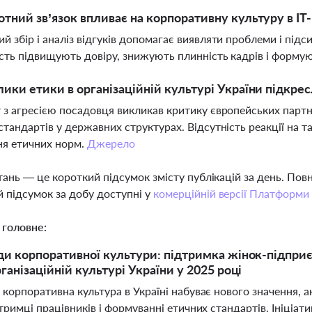
отний зв’язок впливає на корпоративну культуру в IT
й збір і аналіз відгуків допомагає виявляти проблеми і підс
ість підвищують довіру, знижують плинність кадрів і форм
лики етики в організаційній культурі України підк
 з агресією посадовця викликав критику європейських партне
стандартів у державних структурах. Відсутність реакції на т
ня етичних норм.
Джерело
тань — це короткий підсумок змісту публікацій за день. По
 підсумок за добу доступні у
комерційній версії Платформи
 головне:
ди корпоративної культури: підтримка жінок-підприє
ганізаційній культурі України у 2025 році
 корпоративна культура в Україні набуває нового значення, 
дтримці працівників і формуванні етичних стандартів. Ініціа