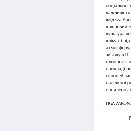
соціальної 
важливість 
іміджу. Ко
ключовий е
культура вп
клімат і пі
атмосферу,
зв’язку в I
плинності к
прикладі р
європейськи
належної ре
посилення е
LIGA ZAKON