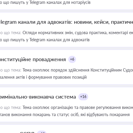
о що пишуть у Telegram каналах для нотаріусів
elegram канали для адвокатів: новини, кейси, практич
о що тема:
Огляди нормативних змін, судова практика, коментарі екс
о що пишуть у Telegram каналах для адвокатів
онституційне провадження
+6
о що тема:
Тема охоплює порядок здійснення Конституційним Судом
валення актів і формування правових позицій
римінально-виконавча система
+16
о що тема:
Тема охоплює організацію та правове регулювання викона
танов виконання покарань та статус осіб, які відбувають покарання