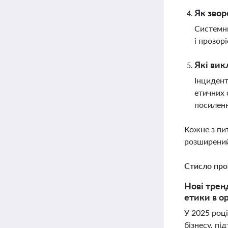
Як звор
Системни
і прозор
Які вик
Інцидент
етичних 
посилен
Кожне з пи
розширений
Стисло про
Нові трен
етики в ор
У 2025 році
бізнесу, пі