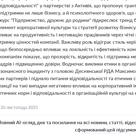
відповідальності" у партнерстві з Активія, що пропонує гр
підтримки не лише бізнесу, а й психологічного здоров'я, що
нкурс "Підприємство, дружнє до родини" підкреслює тренд 
лемент корпоративної культури та стратегії розвитку бізне
ливає на продуктивність і мотивацію працівників через чітк
дтримку цінностей компанії. Важливу роль відіграє стиль ке
 що безпосередньо впливає на лояльність і ефективність ко
T-компаніях показує, що прозорість, відкритість і підтримк
адрів і підвищенню довіри. Водночас виклики етики в органі
езонансного інциденту з головою Деснянської РДА Максимо
х партнерів і підняло питання відповідальності та етичних 
акції на такі випадки негативно впливає на корпоративний і
тичних норм і відповідальності в організаційній культурі на 
,
26 листопада 2025
Повний AI-огляд дня та посилання на всі новини, статті, віде
сформований цей підсумо