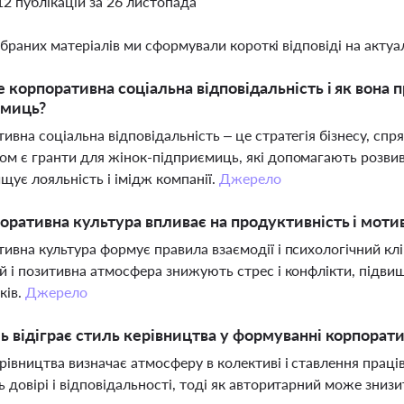
12 публікацій за 26 листопада
ібраних матеріалів ми сформували короткі відповіді на актуал
 корпоративна соціальна відповідальність і як вона 
ємиць?
ивна соціальна відповідальність – це стратегія бізнесу, спр
м є гранти для жінок-підприємиць, які допомагають розвива
щує лояльність і імідж компанії.
Джерело
оративна культура впливає на продуктивність і моти
ивна культура формує правила взаємодії і психологічний клім
й і позитивна атмосфера знижують стрес і конфлікти, підви
ків.
Джерело
ь відіграє стиль керівництва у формуванні корпорат
рівництва визначає атмосферу в колективі і ставлення праці
 довірі і відповідальності, тоді як авторитарний може знизи