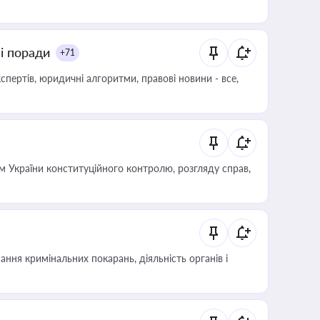
ні поради
+71
пертів, юридичні алгоритми, правові новини - все,
 України конституційного контролю, розгляду справ,
ння кримінальних покарань, діяльність органів і