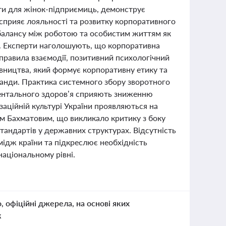
анти для жінок-підприємиць, демонструє
 сприяє лояльності та розвитку корпоративного
балансу між роботою та особистим життям як
су. Експерти наголошують, що корпоративна
і правила взаємодії, позитивний психологічний
рівництва, який формує корпоративну етику та
манди. Практика системного збору зворотного
а ментального здоров’я сприяють зниженню
заційній культурі України проявляються на
м Бахматовим, що викликало критику з боку
стандартів у державних структурах. Відсутність
мідж країни та підкреслює необхідність
національному рівні.
о, офіційні джерела, на основі яких
к