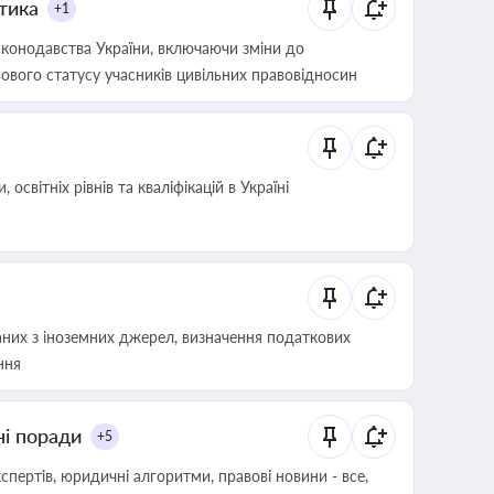
итика
+1
конодавства України, включаючи зміни до
ового статусу учасників цивільних правовідносин
світніх рівнів та кваліфікацій в Україні
аних з іноземних джерел, визначення податкових
ння
ні поради
+5
пертів, юридичні алгоритми, правові новини - все,