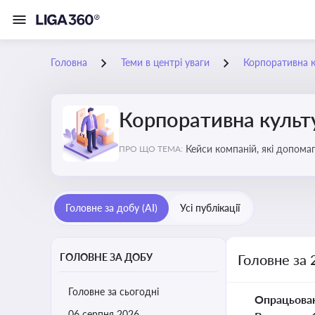
Головна
Теми в центрі уваги
Корпоративна к
Корпоративна культу
Кейси компаній, які допомаг
ПРО ЩО ТЕМА:
змінюваного бізнес-середо
Головне за добу (AI)
Усі публікації
ГОЛОВНЕ ЗА ДОБУ
Головне за 
Головне за сьогодні
Опрацьова
06 серпня 2026