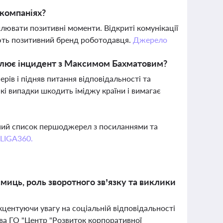
-компаніях?
илювати позитивні моменти. Відкриті комунікації
ують позитивний бренд роботодавця.
Джерело
реслює інцидент з Максимом Бахматовим?
рів і підняв питання відповідальності та
акі випадки шкодить іміджу країни і вимагає
вний список першоджерел з посиланнями та
 LIGA360.
миць, роль зворотного зв’язку та виклики
акцентуючи увагу на соціальній відповідальності
тива ГО "Центр "Розвиток корпоративної