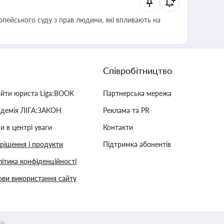
опейського суду з прав людини, які впливають на
Співробітництво
айти юриста Liga:BOOK
Партнерська мережа
адемія ЛІГА:ЗАКОН
Реклама та PR
и в центрі уваги
Контакти
 рішення і продукти
Підтримка абонентів
ітика конфіденційності
ви використання сайту
26.