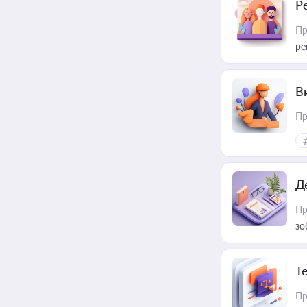
Р
Пр
ре
В
Пр
Д
Пр
зо
T
Пр