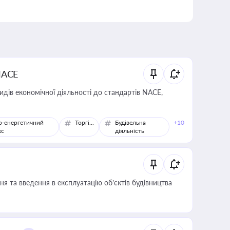
NACE
идів економічної діяльності до стандартів NACE,
о-енергетичний
Торгівля
Будівельна
+10
кс
діяльність
я та введення в експлуатацію об’єктів будівництва