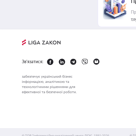
П
Пр
тл
Зв'язатися:
забезпечує український бізнес
інформацією, аналітикою та
технологічними рішеннями для
ефективної та безпечної роботи.
© ТОВ "інформаційно-аналітичний центр ЛІГА", 1991-2026.
© Т