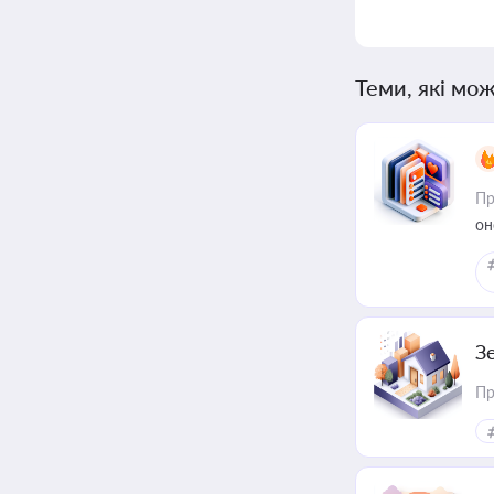
Теми, які мож
Пр
он
З
Пр