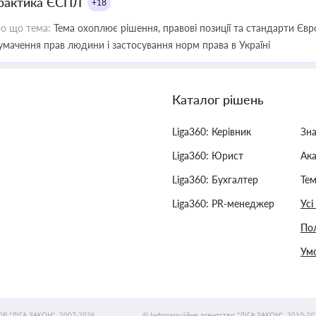
рактика ЄСПЛ
+18
о що тема:
Тема охоплює рішення, правові позиції та стандарти Євр
умачення прав людини і застосування норм права в Україні
Каталог рішень
Liga360: Керівник
Зн
Liga360: Юрист
Ак
Liga360: Бухгалтер
Тем
Liga360: PR-менеджер
Усі
Пол
Умо
ОВ "ЛІГА ЗАКОН", 2007-2026.
© Інформаційне агентство "ЛІГА:ЗАКОН", 2010-20