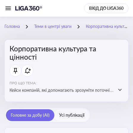
ВХІД ДО LIGA360
Головна
Теми в центрі уваги
Корпоративна культура та цінності
Корпоративна культура та
цінності
ПРО ЩО ТЕМА:
Кейси компаній, які допомагають зрозуміти поточні
тренди та очікування суспільства, що сприяють
адаптації корпоративної стратегії до змінюваного
бізнес-середовища
Головне за добу (AI)
Усі публікації