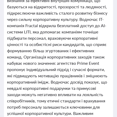
визнання за ефективні внутрішні комунікації, що
базуються на відкритості, прозорості та людяності,
підкреслюючи важливість сталого розвитку бізнесу
через сильну корпоративну культуру. Водночас IT-
компанія Fractal відкрила безплатний доступ до AI-
системи LITI, яка допомагає компаніям точніше
підбирати персонал, враховуючи корпоративні
цінності та особистісні риси кандидатів, що сприяє
формуванню більш згуртованих і ефективних
команд. Організація корпоративних заходів також
набуває нового значення: агентство Prime Event
пропонує індивідуальний підхід і сучасні формати,
які підвищують мотивацію працівників і зміцнюють
корпоративний імідж. Водночас досвід показує, що
невдалі корпоративні подарунки та примусові
заходи можуть негативно впливати на лояльність
співробітників, тому етичні стандарти і врахування
потреб персоналу залишаються ключовими для
успішної корпоративної культури. Важливим