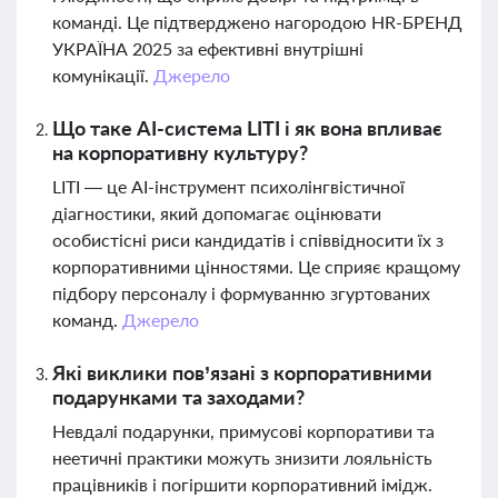
команді. Це підтверджено нагородою HR-БРЕНД
УКРАЇНА 2025 за ефективні внутрішні
комунікації.
Джерело
Що таке AI-система LITI і як вона впливає
на корпоративну культуру?
LITI — це AI-інструмент психолінгвістичної
діагностики, який допомагає оцінювати
особистісні риси кандидатів і співвідносити їх з
корпоративними цінностями. Це сприяє кращому
підбору персоналу і формуванню згуртованих
команд.
Джерело
Які виклики пов’язані з корпоративними
подарунками та заходами?
Невдалі подарунки, примусові корпоративи та
неетичні практики можуть знизити лояльність
працівників і погіршити корпоративний імідж.