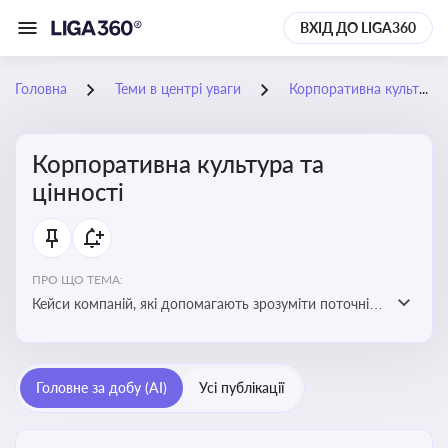
ВХІД ДО LIGA360
Головна
Теми в центрі уваги
Корпоративна культура та цінності
Корпоративна культура та
цінності
ПРО ЩО ТЕМА:
Кейси компаній, які допомагають зрозуміти поточні
тренди та очікування суспільства, що сприяють
адаптації корпоративної стратегії до змінюваного
бізнес-середовища
Головне за добу (AI)
Усі публікації