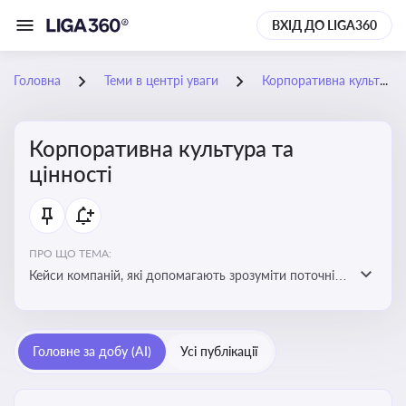
ВХІД ДО LIGA360
Головна
Теми в центрі уваги
Корпоративна культура та цінності
Корпоративна культура та
цінності
ПРО ЩО ТЕМА:
Кейси компаній, які допомагають зрозуміти поточні
тренди та очікування суспільства, що сприяють
адаптації корпоративної стратегії до змінюваного
бізнес-середовища
Головне за добу (AI)
Усі публікації