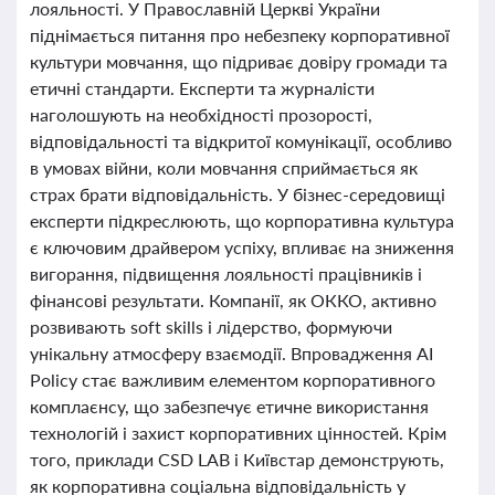
лояльності. У Православній Церкві України
піднімається питання про небезпеку корпоративної
культури мовчання, що підриває довіру громади та
етичні стандарти. Експерти та журналісти
наголошують на необхідності прозорості,
відповідальності та відкритої комунікації, особливо
в умовах війни, коли мовчання сприймається як
страх брати відповідальність. У бізнес-середовищі
експерти підкреслюють, що корпоративна культура
є ключовим драйвером успіху, впливає на зниження
вигорання, підвищення лояльності працівників і
фінансові результати. Компанії, як ОККО, активно
розвивають soft skills і лідерство, формуючи
унікальну атмосферу взаємодії. Впровадження AI
Policy стає важливим елементом корпоративного
комплаєнсу, що забезпечує етичне використання
технологій і захист корпоративних цінностей. Крім
того, приклади CSD LAB і Київстар демонструють,
як корпоративна соціальна відповідальність у