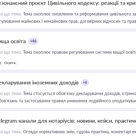
езонансний проєкт Цивільного кодексу: реакції та кр
о що тема:
Тема охоплює оновлення та реформування цивільного за
гулювання майнових і немайнових прав, договірних відносин та прав
ища освіта
+46
о що тема:
Тема охоплює правове регулювання системи вищої освіти, о
Освіта
екларування іноземних доходів
+6
о що тема:
Тема стосується обов’язку декларування доходів, отрим
бов’язань та застосування правил уникнення подвійного оподаткува
elegram канали для нотаріусів: новини, кейси, практич
о що тема:
Огляди нормативних змін, судова практика, коментарі екс