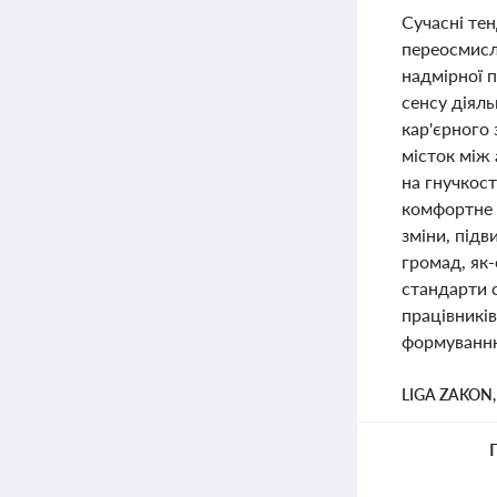
Сучасні тен
переосмисл
надмірної п
сенсу діяль
кар'єрного 
місток між
на гнучкост
комфортне 
зміни, підв
громад, як-
стандарти 
працівників
формуванню
LIGA ZAKON