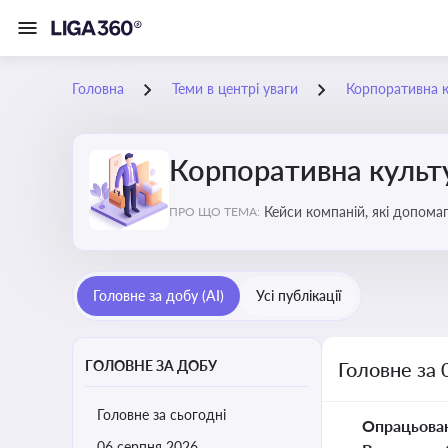
Головна
Теми в центрі уваги
Корпоративна к
Корпоративна культу
Кейси компаній, які допомаг
ПРО ЩО ТЕМА:
змінюваного бізнес-середо
Головне за добу (AI)
Усі публікації
ГОЛОВНЕ ЗА ДОБУ
Головне за 
Головне за сьогодні
Опрацьова
06 серпня 2026