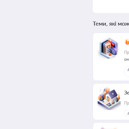
Теми, які мож
Пр
он
З
Пр