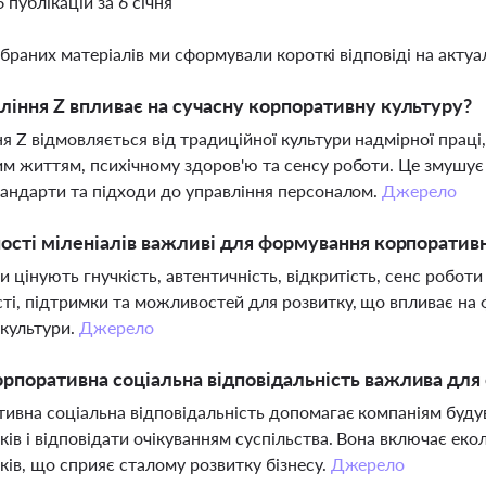
6 публікацій за 6 січня
ібраних матеріалів ми сформували короткі відповіді на актуал
ління Z впливає на сучасну корпоративну культуру?
я Z відмовляється від традиційної культури надмірної прац
м життям, психічному здоров'ю та сенсу роботи. Це змушує 
тандарти та підходи до управління персоналом.
Джерело
ності міленіалів важливі для формування корпоратив
и цінують гнучкість, автентичність, відкритість, сенс роботи
ті, підтримки та можливостей для розвитку, що впливає на
 культури.
Джерело
рпоративна соціальна відповідальність важлива для
ивна соціальна відповідальність допомагає компаніям буду
ків і відповідати очікуванням суспільства. Вона включає екол
ків, що сприяє сталому розвитку бізнесу.
Джерело