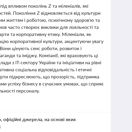
ід впливом поколінь Z та міленіалів, які
тей. Покоління Z відмовляється від культури
стим життям і роботою, психічному здоров'ю та
умов часто створює виклики для лояльності та
арти та корпоративну етику. Міленіали, як
цію корпоративної культури, акцентуючи увагу
. Вони цінують сенс роботи, розвиток і
анди та іміджу. Компанії, які враховують ці
ди з IT-сектору України та ініціативи на рівні
тивна соціальна відповідальність і етичні
ерти підкреслюють, що прозорість, підтримка
ми успіху бізнесу в сучасних умовах, що сприяє
ьності персоналу.
о, офіційні джерела, на основі яких
к