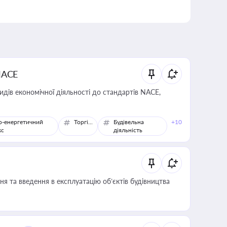
NACE
идів економічної діяльності до стандартів NACE,
о-енергетичний
Торгівля
Будівельна
+10
кс
діяльність
я та введення в експлуатацію об’єктів будівництва