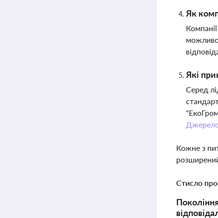
Як комп
Компанії
можливос
відповід
Які при
Серед лі
стандарт
"ЕкоГром
Джерел
Кожне з пи
розширений
Стисло про
Покоління
відповідал