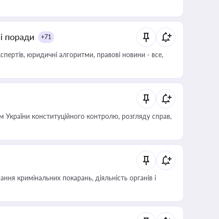
ні поради
+71
пертів, юридичні алгоритми, правові новини - все,
 України конституційного контролю, розгляду справ,
ння кримінальних покарань, діяльність органів і