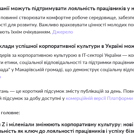
анії можуть підтримувати лояльність працівників у 
 повинні створювати комфортне робоче середовище, забезпеч
ті для розвитку. Важливо враховувати цінності молодих по
ають їхнім очікуванням.
Джерело
клади успішної корпоративної культури в Україні мо
дерів за корпоративною культурою в IT-секторі України — комп
и етики, соціальної відповідальності та підтримки працівни
ада" у Макарівській громаді, що демонструє соціальну відпов
о
тань — це короткий підсумок змісту публікацій за день. По
 підсумок за добу доступні у
комерційній версії Платформи
 головне:
 Z і міленіали змінюють корпоративну культуру: нові 
ьність як ключ до лояльності працівників і успіху бі