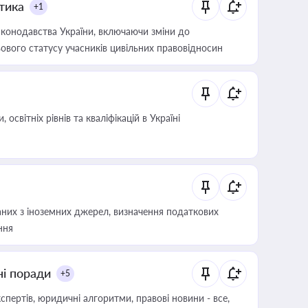
итика
+1
конодавства України, включаючи зміни до
ового статусу учасників цивільних правовідносин
світніх рівнів та кваліфікацій в Україні
аних з іноземних джерел, визначення податкових
ння
ні поради
+5
пертів, юридичні алгоритми, правові новини - все,