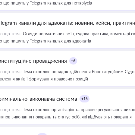
о що пишуть у Telegram каналах для нотаріусів
elegram канали для адвокатів: новини, кейси, практич
о що тема:
Огляди нормативних змін, судова практика, коментарі екс
о що пишуть у Telegram каналах для адвокатів
онституційне провадження
+6
о що тема:
Тема охоплює порядок здійснення Конституційним Судом
валення актів і формування правових позицій
римінально-виконавча система
+16
о що тема:
Тема охоплює організацію та правове регулювання викона
танов виконання покарань та статус осіб, які відбувають покарання