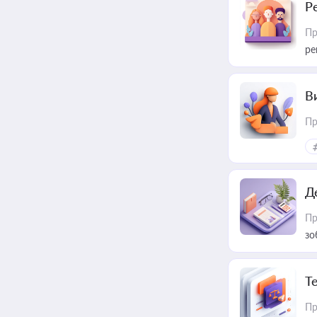
Р
Пр
ре
В
Пр
Д
Пр
зо
T
Пр