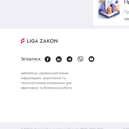
П
Пр
тл
Зв'язатися:
забезпечує український бізнес
інформацією, аналітикою та
технологічними рішеннями для
ефективної та безпечної роботи.