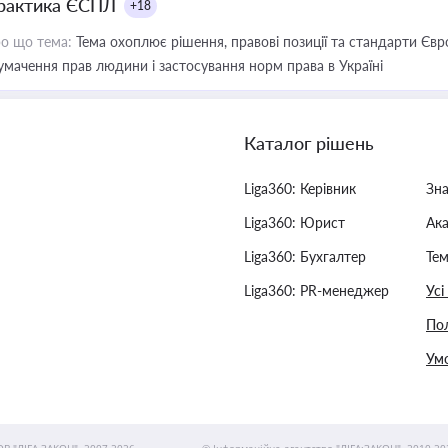
рактика ЄСПЛ
+18
о що тема:
Тема охоплює рішення, правові позиції та стандарти Євр
умачення прав людини і застосування норм права в Україні
Каталог рішень
Liga360: Керівник
Зн
Liga360: Юрист
Ак
Liga360: Бухгалтер
Тем
Liga360: PR-менеджер
Усі
Пол
Умо