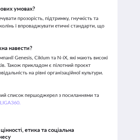
нових умовах?
увати прозорість, підтримку, гнучкість та
колінь і впроваджувати етичні стандарти, що
жна навести?
анії Genesis, Ciklum та N-iX, які мають високі
ків. Також прикладом є пілотний проєкт
ідальність на рівні організаційної культури.
вний список першоджерел з посиланнями та
 LIGA360.
цінності, етика та соціальна
знесу