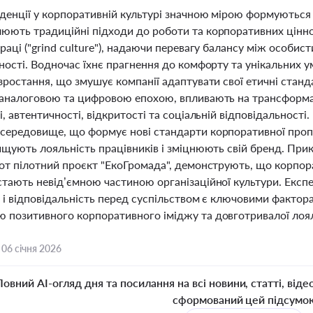
денції у корпоративній культурі значною мірою формуються п
юють традиційні підходи до роботи та корпоративних ціннос
раці ("grind culture"), надаючи перевагу балансу між особи
ності. Водночас їхнє прагнення до комфорту та унікальних 
зростання, що змушує компанії адаптувати свої етичні станд
 аналоговою та цифровою епохою, впливають на трансформа
і, автентичності, відкритості та соціальній відповідальності
середовище, що формує нові стандарти корпоративної пропаг
ищують лояльність працівників і зміцнюють свій бренд. Прикла
от пілотний проєкт "ЕкоГромада", демонструють, що корпора
стають невід’ємною частиною організаційної культури. Експ
 і відповідальність перед суспільством є ключовими фактора
 позитивного корпоративного іміджу та довготривалої лоял
,
06 січня 2026
Повний AI-огляд дня та посилання на всі новини, статті, віде
сформований цей підсумо