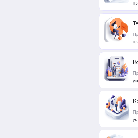
пр
T
Пр
пр
К
Пр
ух
К
Пр
ус