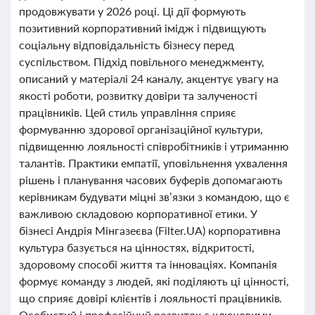
продовжувати у 2026 році. Ці дії формують
позитивний корпоративний імідж і підвищують
соціальну відповідальність бізнесу перед
суспільством. Підхід повільного менеджменту,
описаний у матеріалі 24 каналу, акцентує увагу на
якості роботи, розвитку довіри та залученості
працівників. Цей стиль управління сприяє
формуванню здорової організаційної культури,
підвищенню лояльності співробітників і утриманню
талантів. Практики емпатії, уповільнення ухвалення
рішень і планування часових буферів допомагають
керівникам будувати міцні зв’язки з командою, що є
важливою складовою корпоративної етики. У
бізнесі Андрія Мінгазеєва (Filter.UA) корпоративна
культура базується на цінностях, відкритості,
здоровому способі життя та інноваціях. Компанія
формує команду з людей, які поділяють ці цінності,
що сприяє довірі клієнтів і лояльності працівників.
Особистий і професійний розвиток є ключовими