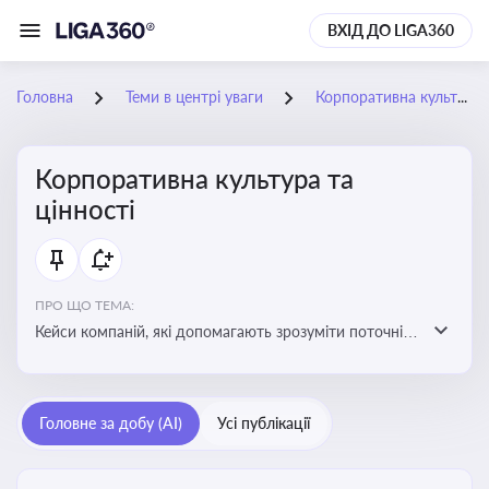
ВХІД ДО LIGA360
Головна
Теми в центрі уваги
Корпоративна культура та цінності
Корпоративна культура та
цінності
ПРО ЩО ТЕМА:
Кейси компаній, які допомагають зрозуміти поточні
тренди та очікування суспільства, що сприяють
адаптації корпоративної стратегії до змінюваного
бізнес-середовища
Головне за добу (AI)
Усі публікації