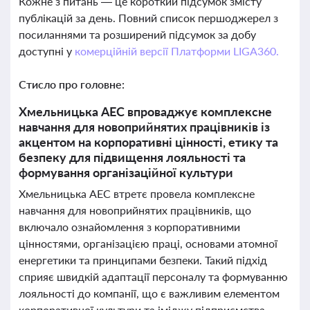
Кожне з питань — це короткий підсумок змісту
публікацій за день. Повний список першоджерел з
посиланнями та розширений підсумок за добу
доступні у
комерційній версії Платформи LIGA360.
Стисло про головне:
Хмельницька АЕС впроваджує комплексне
навчання для новоприйнятих працівників із
акцентом на корпоративні цінності, етику та
безпеку для підвищення лояльності та
формування організаційної культури
Хмельницька АЕС втретє провела комплексне
навчання для новоприйнятих працівників, що
включало ознайомлення з корпоративними
цінностями, організацією праці, основами атомної
енергетики та принципами безпеки. Такий підхід
сприяє швидкій адаптації персоналу та формуванню
лояльності до компанії, що є важливим елементом
корпоративної культури та іміджу підприємства.