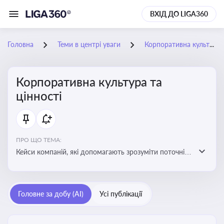
ВХІД ДО LIGA360
Головна
Теми в центрі уваги
Корпоративна культура та цінності
Корпоративна культура та
цінності
ПРО ЩО ТЕМА:
Кейси компаній, які допомагають зрозуміти поточні
тренди та очікування суспільства, що сприяють
адаптації корпоративної стратегії до змінюваного
бізнес-середовища
Головне за добу (AI)
Усі публікації