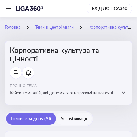
ВХІД ДО LIGA360
Головна
Теми в центрі уваги
Корпоративна культура та цінності
Корпоративна культура та
цінності
ПРО ЩО ТЕМА:
Кейси компаній, які допомагають зрозуміти поточні
тренди та очікування суспільства, що сприяють
адаптації корпоративної стратегії до змінюваного
бізнес-середовища
Головне за добу (AI)
Усі публікації