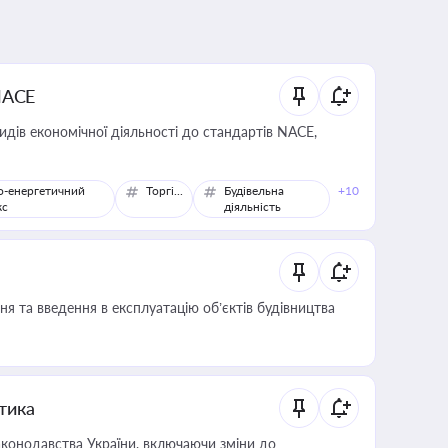
NACE
идів економічної діяльності до стандартів NACE,
о-енергетичний
Торгівля
Будівельна
+10
кс
діяльність
я та введення в експлуатацію об’єктів будівництва
итика
конодавства України, включаючи зміни до