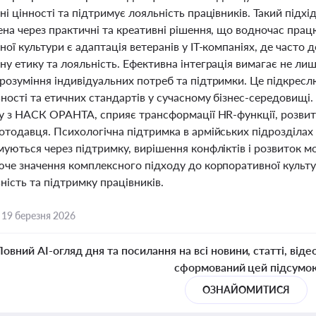
і цінності та підтримує лояльність працівників. Такий підхі
ена через практичні та креативні рішення, що водночас пра
ої культури є адаптація ветеранів у IT-компаніях, де част
у етику та лояльність. Ефективна інтеграція вимагає не лиш
розуміння індивідуальних потреб та підтримки. Це підкресл
ності та етичних стандартів у сучасному бізнес-середовищі.
ку з НАСК ОРАНТА, сприяє трансформації HR-функції, розви
отодавця. Психологічна підтримка в армійських підрозділах 
уються через підтримку, вирішення конфліктів і розвиток мо
юче значення комплексного підходу до корпоративної культу
ність та підтримку працівників.
,
19 березня 2026
Повний AI-огляд дня та посилання на всі новини, статті, віде
сформований цей підсумо
ОЗНАЙОМИТИСЯ