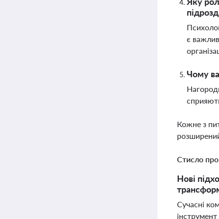
Яку рол
підрозд
Психолог
є важлив
організац
Чому ва
Нагороди
сприяють
Кожне з пи
розширений
Стисло про
Нові підх
трансформ
Сучасні ко
інструмент 