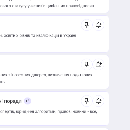
ового статусу учасників цивільних правовідносин
світніх рівнів та кваліфікацій в Україні
аних з іноземних джерел, визначення податкових
ння
ні поради
+4
пертів, юридичні алгоритми, правові новини - все,