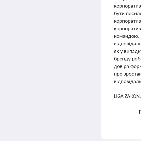
корпоративн
бути посил
корпоративн
корпоративн
командою, 
відповідаль
як у випад
бренду роб
довіра форм
про зроста
відповідаль
LIGA ZAKON