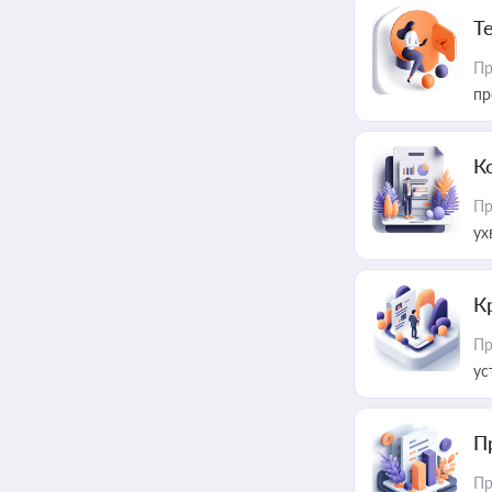
T
Пр
пр
К
Пр
ух
К
Пр
ус
П
Пр