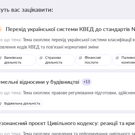
уть вас зацікавити:
Перехід української системи КВЕД до стандартів 
о що тема:
Тема охоплює перехід української системи класифікації в
овлення кодів КВЕД та пов'язані нормативні зміни
Банківська
Страхова
Фінансові
Паливн
діяльність
діяльність
послуги
компле
емельні відносини у будівництві
+13
о що тема:
Тема охоплює правове регулювання підготовки, здійсненн
Будівельна діяльність
езонансний проєкт Цивільного кодексу: реакції та кр
о що тема:
Тема охоплює оновлення та реформування цивільного за