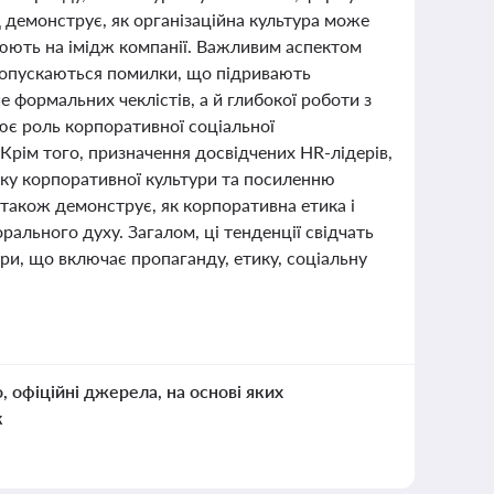
д демонструє, як організаційна культура може
цюють на імідж компанії. Важливим аспектом
о допускаються помилки, що підривають
е формальних чеклістів, а й глибокої роботи з
ює роль корпоративної соціальної
 Крім того, призначення досвідчених HR-лідерів,
тку корпоративної культури та посиленню
також демонструє, як корпоративна етика і
рального духу. Загалом, ці тенденції свідчать
ри, що включає пропаганду, етику, соціальну
о, офіційні джерела, на основі яких
к