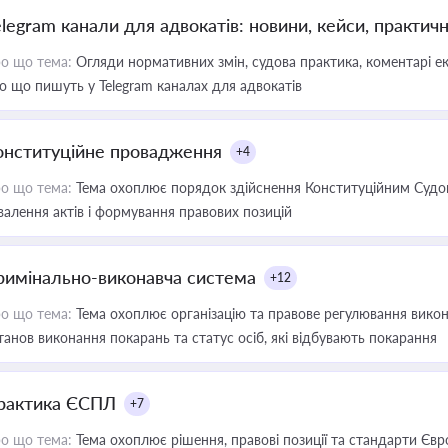
elegram канали для адвокатів: новини, кейси, практич
о що тема:
Огляди нормативних змін, судова практика, коментарі екс
о що пишуть у Telegram каналах для адвокатів
онституційне провадження
+4
о що тема:
Тема охоплює порядок здійснення Конституційним Судом
валення актів і формування правових позицій
римінально-виконавча система
+12
о що тема:
Тема охоплює організацію та правове регулювання викона
танов виконання покарань та статус осіб, які відбувають покарання
рактика ЄСПЛ
+7
о що тема:
Тема охоплює рішення, правові позиції та стандарти Євр