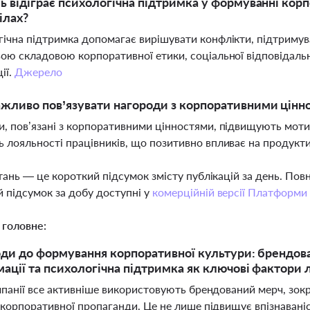
ь відіграє психологічна підтримка у формуванні кор
ілах?
ічна підтримка допомагає вирішувати конфлікти, підтримува
ою складовою корпоративної етики, соціальної відповідаль
ії.
Джерело
жливо пов’язувати нагороди з корпоративними цінн
, пов’язані з корпоративними цінностями, підвищують мотив
 лояльності працівників, що позитивно впливає на продуктив
тань — це короткий підсумок змісту публікацій за день. По
 підсумок за добу доступні у
комерційній версії Платформи
 головне:
оди до формування корпоративної культури: брендова
ації та психологічна підтримка як ключові фактори 
мпанії все активніше використовують брендований мерч, зок
корпоративної пропаганди. Це не лише підвищує впізнаваніс