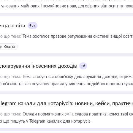
гулювання майнових і немайнових прав, договірних відносин та прав
ища освіта
+37
о що тема:
Тема охоплює правове регулювання системи вищої освіти, о
Освіта
екларування іноземних доходів
+6
о що тема:
Тема стосується обов’язку декларування доходів, отрим
бов’язань та застосування правил уникнення подвійного оподаткува
elegram канали для нотаріусів: новини, кейси, практич
о що тема:
Огляди нормативних змін, судова практика, коментарі екс
о що пишуть у Telegram каналах для нотаріусів