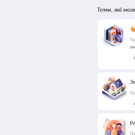
Теми, які мож
Пр
он
З
Пр
Р
Пр