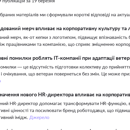
9 публікацій за 19 березня
ібраних матеріалів ми сформували короткі відповіді на актуал
дований мерч впливає на корпоративну культуру та л
ний мерч, як-от кепки з логотипом, підвищує впізнаваність 
між працівниками та компанією, що сприяє зміцненню корпор
овні помилки роблять IT-компанії при адаптації ветер
помилки — це відсутність підготовки колективу до прийнятт
в і очікування, що ветеран повернеться без змін. Це може при
о
начення нового HR-директора впливає на корпоратив
ний HR-директор допомагає трансформувати HR-функцію, в
ивні цінності та посилювати бренд роботодавця, що підвищу
тивний імідж.
Джерело