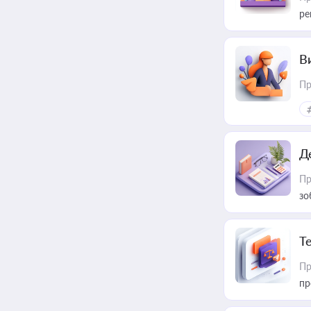
ре
В
Пр
Д
Пр
зо
T
Пр
пр