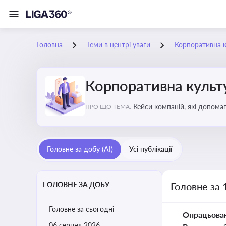
Головна
Теми в центрі уваги
Корпоративна к
Корпоративна культу
Кейси компаній, які допомаг
ПРО ЩО ТЕМА:
змінюваного бізнес-середо
Головне за добу (AI)
Усі публікації
ГОЛОВНЕ ЗА ДОБУ
Головне за 
Головне за сьогодні
Опрацьова
06 серпня 2026