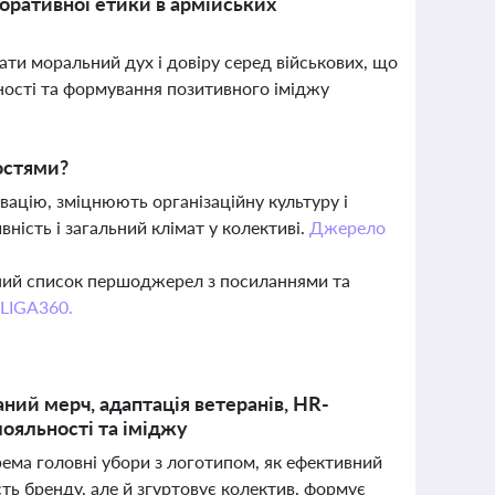
поративної етики в армійських
ти моральний дух і довіру серед військових, що
ності та формування позитивного іміджу
остями?
ацію, зміцнюють організаційну культуру і
ність і загальний клімат у колективі.
Джерело
вний список першоджерел з посиланнями та
 LIGA360.
ний мерч, адаптація ветеранів, HR-
лояльності та іміджу
рема головні убори з логотипом, як ефективний
ть бренду, але й згуртовує колектив, формує