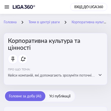
ВХІД ДО LIGA360
Головна
Теми в центрі уваги
Корпоративна культура та цінності
Корпоративна культура та
цінності
ПРО ЩО ТЕМА:
Кейси компаній, які допомагають зрозуміти поточні
тренди та очікування суспільства, що сприяють
адаптації корпоративної стратегії до змінюваного
бізнес-середовища
Головне за добу (AI)
Усі публікації