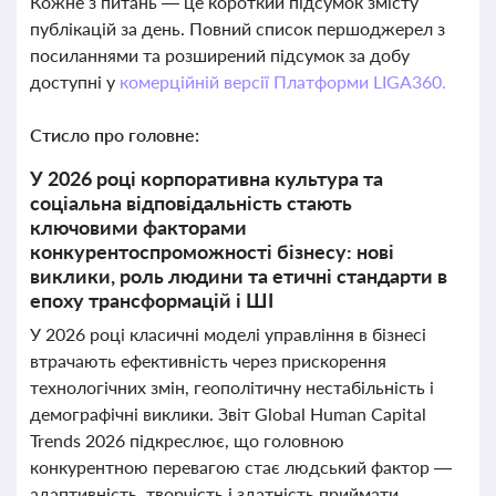
Кожне з питань — це короткий підсумок змісту
публікацій за день. Повний список першоджерел з
посиланнями та розширений підсумок за добу
доступні у
комерційній версії Платформи LIGA360.
Стисло про головне:
У 2026 році корпоративна культура та
соціальна відповідальність стають
ключовими факторами
конкурентоспроможності бізнесу: нові
виклики, роль людини та етичні стандарти в
епоху трансформацій і ШІ
У 2026 році класичні моделі управління в бізнесі
втрачають ефективність через прискорення
технологічних змін, геополітичну нестабільність і
демографічні виклики. Звіт Global Human Capital
Trends 2026 підкреслює, що головною
конкурентною перевагою стає людський фактор —
адаптивність, творчість і здатність приймати