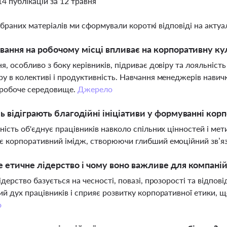
14 публікацій за 12 травня
ібраних матеріалів ми сформували короткі відповіді на актуал
вання на робочому місці впливає на корпоративну ку
я, особливо з боку керівників, підриває довіру та лояльніст
у в колективі і продуктивність. Навчання менеджерів навич
 робоче середовище.
Джерело
ь відіграють благодійні ініціативи у формуванні кор
ність об'єднує працівників навколо спільних цінностей і мети
 корпоративний імідж, створюючи глибший емоційний зв’яз
 етичне лідерство і чому воно важливе для компані
ідерство базується на чесності, повазі, прозорості та відпов
й дух працівників і сприяє розвитку корпоративної етики, щ
о