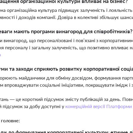
ащення організаційної культури впливає на бізнес?
а організаційна культура підвищує залученість і лояльність
вності і доходів компанії. Довіра в колективі збільшує шанс
еваги мають програми винагород для співробітників?
 винагород, що персоналізовані і пов’язані з корпоративн
я персоналу і загальну залученість, що позитивно впливає на
о
ми та заходи сприяють розвитку корпоративної соціа
орюють майданчики для обміну досвідом, формування партн
м впроваджувати соціальні ініціативи, покращувати імідж і 
тань — це короткий підсумок змісту публікацій за день. По
 підсумок за добу доступні у
комерційній версії Платформи
 головне:
оди до формування корпоративної культури: етичне лі