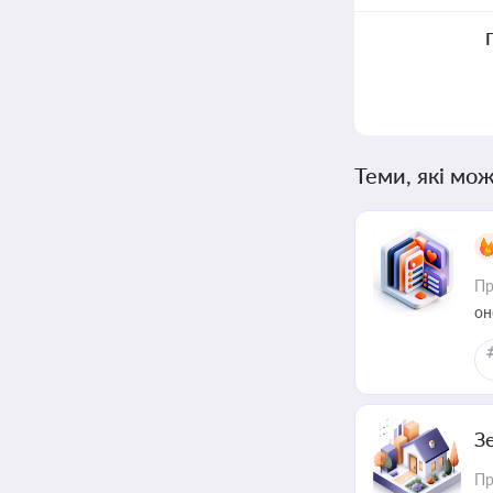
Теми, які мож
Пр
он
З
Пр