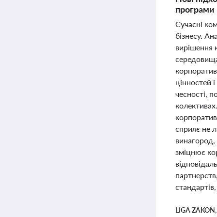
програми 
Сучасні ко
бізнесу. Ан
вирішення 
середовища 
корпоратив
цінностей і
чесності, п
колективах
корпоративн
сприяє не 
винагород, 
зміцнює кор
відповідал
партнерств,
стандартів,
LIGA ZAKON