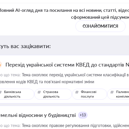
Повний AI-огляд дня та посилання на всі новини, статті, віде
сформований цей підсумо
ОЗНАЙОМИТИСЯ
уть вас зацікавити:
Перехід української системи КВЕД до стандартів 
о що тема:
Тема охоплює перехід української системи класифікації в
овлення кодів КВЕД та пов'язані нормативні зміни
Банківська
Страхова
Фінансові
Паливн
діяльність
діяльність
послуги
компле
емельні відносини у будівництві
+13
о що тема:
Тема охоплює правове регулювання підготовки, здійсненн