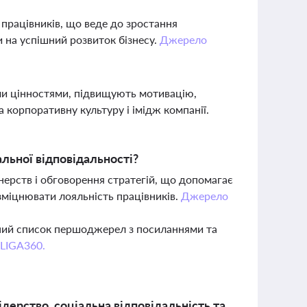
 працівників, що веде до зростання
и на успішний розвиток бізнесу.
Джерело
ими цінностями, підвищують мотивацію,
 корпоративну культуру і імідж компанії.
льної відповідальності?
ерств і обговорення стратегій, що допомагає
зміцнювати лояльність працівників.
Джерело
вний список першоджерел з посиланнями та
 LIGA360.
дерство, соціальна відповідальність та