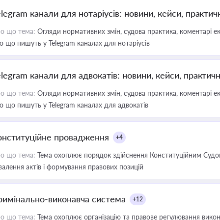
elegram канали для нотаріусів: новини, кейси, практич
о що тема:
Огляди нормативних змін, судова практика, коментарі екс
о що пишуть у Telegram каналах для нотаріусів
elegram канали для адвокатів: новини, кейси, практич
о що тема:
Огляди нормативних змін, судова практика, коментарі екс
о що пишуть у Telegram каналах для адвокатів
онституційне провадження
+4
о що тема:
Тема охоплює порядок здійснення Конституційним Судом
валення актів і формування правових позицій
римінально-виконавча система
+12
о що тема:
Тема охоплює організацію та правове регулювання викона