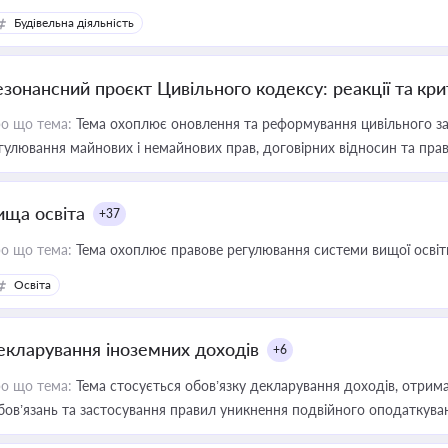
Будівельна діяльність
езонансний проєкт Цивільного кодексу: реакції та кр
о що тема:
Тема охоплює оновлення та реформування цивільного за
гулювання майнових і немайнових прав, договірних відносин та прав
ища освіта
+37
о що тема:
Тема охоплює правове регулювання системи вищої освіти, о
Освіта
екларування іноземних доходів
+6
о що тема:
Тема стосується обов’язку декларування доходів, отрим
бов’язань та застосування правил уникнення подвійного оподаткува