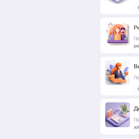
Р
Пр
ре
В
Пр
Д
Пр
зо