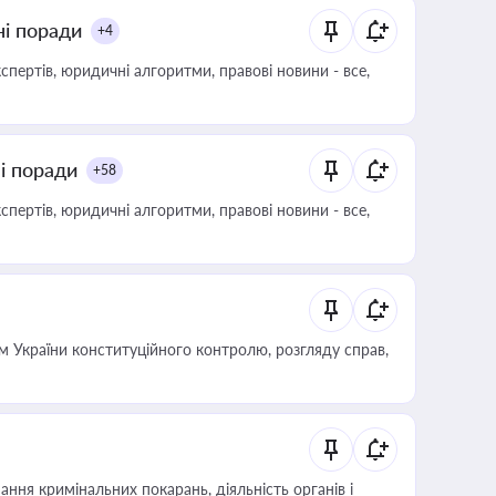
ні поради
+4
пертів, юридичні алгоритми, правові новини - все,
ні поради
+58
пертів, юридичні алгоритми, правові новини - все,
 України конституційного контролю, розгляду справ,
ння кримінальних покарань, діяльність органів і