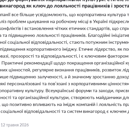
винагород як ключ до лояльності працівників і зрост
мпанії все більше усвідомлюють, що корпоративна культура 
аліз проблем цькування на робочому місці в Україні підкрес
конфліктів і встановлення чітких етичних стандартів, що с
та підвищенню лояльності працівників. Благодійні ініціатив
ної соціальної відповідальності, стають потужним інструме
 підвищення корпоративного іміджу. Етичне лідерство, як п
овазі, прозорості та відповідальності, і є ключовим факторо
. Практичні рекомендації щодо покращення організаційної к
их цінностей, регулярне визнання працівників, розвиток лід
лише підвищенню залученості, а й значному зростанню дохо
які персоналізовані та пов’язані з корпоративними цінностя
поративну культуру. Всеукраїнські форуми та заходи, присв
ьності та організаційної культури, створюють майданчики дл
 що позитивно впливають на імідж компаній і лояльність пра
 соціальної відповідальності та систем винагород є ключем д
,
12 травня 2026