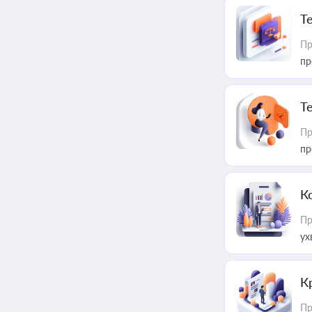
T
Пр
пр
T
Пр
пр
К
Пр
ух
К
Пр