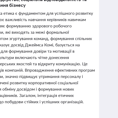
ання бізнесу
та етика є фундаментом для успішного розвитку
лює важливість навчання керівників навичкам
прияє формуванню здорового робочого
и, які виходять за межі формальної
нтом згуртування команд, формування спільних
оказує досвід Джеймса Комі, базується на
м для формування довіри та мотивації в
ультури включають чітке донесення
ерських якостей та відкриту комунікацію. Це
дів компаній. Впровадження ефективних програм
ми, значно підвищує утримання персоналу і
ячені розвитку корпоративної соціальної
я обміну досвідом і формування нових
цівників. Загалом, інтеграція етичних
о побудови стійких і успішних організацій.