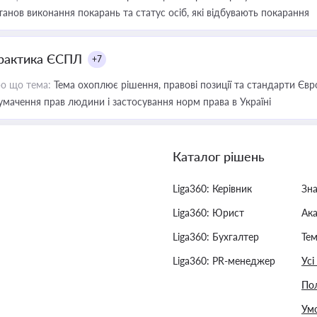
танов виконання покарань та статус осіб, які відбувають покарання
рактика ЄСПЛ
+7
о що тема:
Тема охоплює рішення, правові позиції та стандарти Євр
умачення прав людини і застосування норм права в Україні
Каталог рішень
Liga360: Керівник
Зн
Liga360: Юрист
Ак
Liga360: Бухгалтер
Тем
Liga360: PR-менеджер
Усі
Пол
Умо