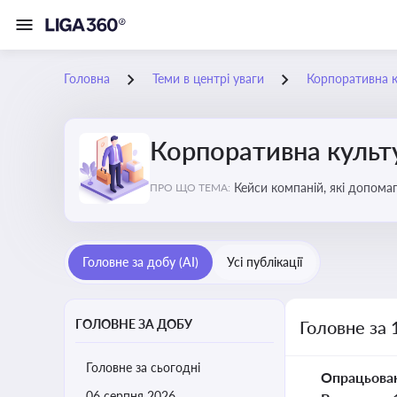
Головна
Теми в центрі уваги
Корпоративна к
Корпоративна культу
Кейси компаній, які допомаг
ПРО ЩО ТЕМА:
змінюваного бізнес-середо
Головне за добу (AI)
Усі публікації
ГОЛОВНЕ ЗА ДОБУ
Головне за 
Головне за сьогодні
Опрацьова
06 серпня 2026