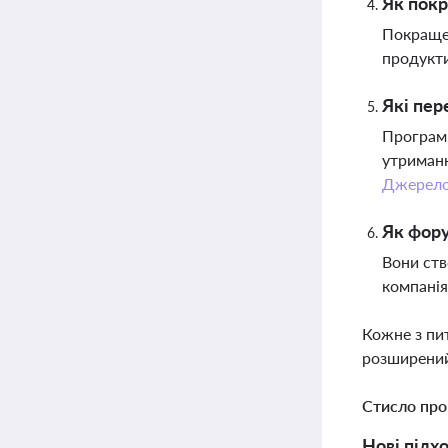
Як покр
Покращен
продукти
Які пер
Програми
утриманн
Джерел
Як фору
Вони ств
компанія
Кожне з пи
розширений
Стисло про
Нові підх