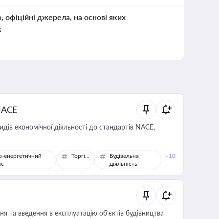
о, офіційні джерела, на основі яких
к
NACE
идів економічної діяльності до стандартів NACE,
о-енергетичний
Торгівля
Будівельна
+10
кс
діяльність
я та введення в експлуатацію об’єктів будівництва