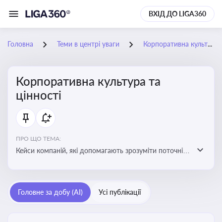
ВХІД ДО LIGA360
Головна
Теми в центрі уваги
Корпоративна культура та цінності
Корпоративна культура та
цінності
ПРО ЩО ТЕМА:
Кейси компаній, які допомагають зрозуміти поточні
тренди та очікування суспільства, що сприяють
адаптації корпоративної стратегії до змінюваного
бізнес-середовища
Головне за добу (AI)
Усі публікації