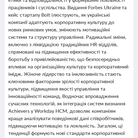
працівників і суспільства. Видання Forbes Ukraine та
кейс стартапу Bolt ілюструють, як українські
компанії адаптують корпоративну культуру до
нових ринкових умов, змінюють мотиваційні
системи та структуру управління. Радикальні зміни,
включно з ліквідацією традиційних HR-відділів,
спрямовані на підвищення ефективності та
боротьбу з привілейованістю, що безпосередньо
впливає на організаційну культуру та корпоративний
імідж. Жіноче лідерство та інклюзивність стають
ключовими факторами зрілості корпоративної
культури, підвищення якості управління та
інноваційності команд. Водночас впровадження
сучасних технологій, як інтеграція систем визнання
Achievers у Workday HCM, дозволяє компаніям
краще аналізувати поведінкові дані співробітників,
підвищуючи мотивацію та лояльність. Загалом, ці
тенденції формують нові стандарти корпоративної