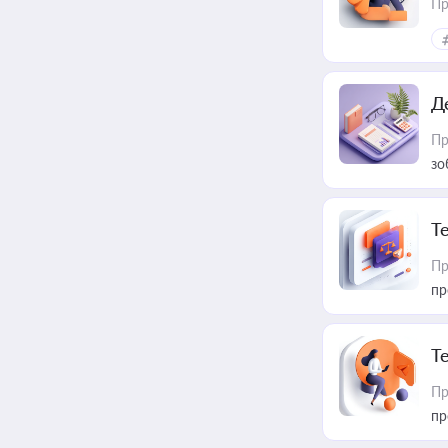
Пр
Д
Пр
зо
T
Пр
пр
T
Пр
пр