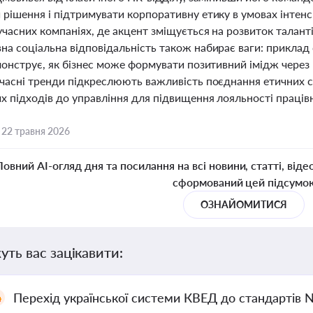
 рішення і підтримувати корпоративну етику в умовах інтен
учасних компаніях, де акцент зміщується на розвиток таланті
на соціальна відповідальність також набирає ваги: приклад 
монструє, як бізнес може формувати позитивний імідж через 
часні тренди підкреслюють важливість поєднання етичних ст
х підходів до управління для підвищення лояльності працівни
,
22 травня 2026
Повний AI-огляд дня та посилання на всі новини, статті, віде
сформований цей підсумо
ОЗНАЙОМИТИСЯ
уть вас зацікавити:
Перехід української системи КВЕД до стандартів 