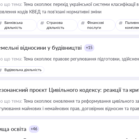
о що тема:
Тема охоплює перехід української системи класифікації в
овлення кодів КВЕД та пов'язані нормативні зміни
Банківська
Страхова
Фінансові
Паливн
діяльність
діяльність
послуги
компле
емельні відносини у будівництві
+15
о що тема:
Тема охоплює правове регулювання підготовки, здійсненн
Будівельна діяльність
езонансний проєкт Цивільного кодексу: реакції та кр
о що тема:
Тема охоплює оновлення та реформування цивільного за
гулювання майнових і немайнових прав, договірних відносин та прав
ища освіта
+46