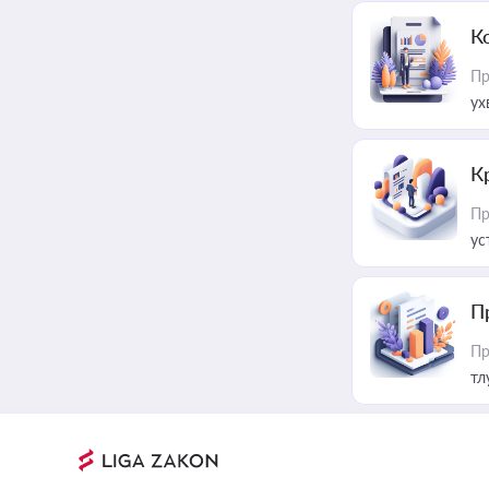
К
Пр
ух
К
Пр
ус
П
Пр
тл