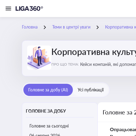
Головна
Теми в центрі уваги
Корпоративна к
Корпоративна культу
Кейси компаній, які допомаг
ПРО ЩО ТЕМА:
змінюваного бізнес-середо
Головне за добу (AI)
Усі публікації
ГОЛОВНЕ ЗА ДОБУ
Головне за 
Головне за сьогодні
Опрацьова
06 серпня 2026