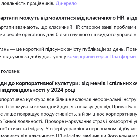
і лояльність працівників.
Джерело
артапи можуть відмовлятися від класичного HR-відд
артапи вважають, що класичний HR створює зайві проблеми 
и people operations для більш гнучкого і швидкого управлі
тань — це короткий підсумок змісту публікацій за день. По
 підсумок за добу доступні у
комерційній версії Платформи
 головне:
оди до корпоративної культури: від мемів і спільних 
 відповідальності у 2024 році
рпоративна культура все більше включає неформальні інстру
ес і формувати командний дух, як показує досвід ПриватБанк
не лише покращує продуктивність, а й зміцнює корпоративну 
 їхньої лояльності. Прозоре маркування страв і комфортні
ої етики та іміджу. У сфері управління персоналом відбуваю
ідмовився від класичного HR-відділу, замінивши його коман