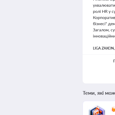
ухвалювати
ролі HR у с
Корпоратив
бізнесі" де
Загалом, су
інноваційни
LIGA ZAKON
Теми, які мож