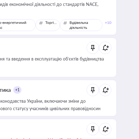
идів економічної діяльності до стандартів NACE,
о-енергетичний
Торгівля
Будівельна
+10
кс
діяльність
я та введення в експлуатацію об’єктів будівництва
итика
+1
конодавства України, включаючи зміни до
ового статусу учасників цивільних правовідносин