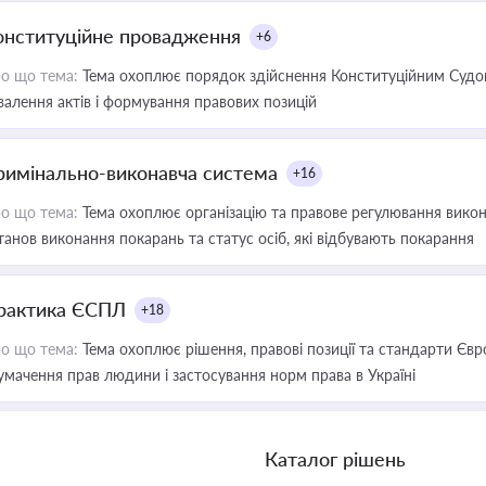
онституційне провадження
+6
о що тема:
Тема охоплює порядок здійснення Конституційним Судом
валення актів і формування правових позицій
римінально-виконавча система
+16
о що тема:
Тема охоплює організацію та правове регулювання викона
танов виконання покарань та статус осіб, які відбувають покарання
рактика ЄСПЛ
+18
о що тема:
Тема охоплює рішення, правові позиції та стандарти Євр
умачення прав людини і застосування норм права в Україні
Каталог рішень