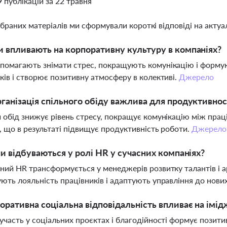
9 публікацій за 22 травня
ібраних матеріалів ми сформували короткі відповіді на актуал
 впливають на корпоративну культуру в компаніях?
омагають знімати стрес, покращують комунікацію і форму
ків і створює позитивну атмосферу в колективі.
Джерело
ганізація спільного обіду важлива для продуктивно
 обід знижує рівень стресу, покращує комунікацію між пра
, що в результаті підвищує продуктивність роботи.
Джерело
ни відбуваються у ролі HR у сучасних компаніях?
ний HR трансформується у менеджерів розвитку талантів і ар
ють лояльність працівників і адаптують управління до нови
оративна соціальна відповідальність впливає на імід
участь у соціальних проєктах і благодійності формує позит