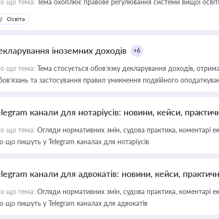
о що тема:
Тема охоплює правове регулювання системи вищої освіти, о
Освіта
екларування іноземних доходів
+6
о що тема:
Тема стосується обов’язку декларування доходів, отрим
бов’язань та застосування правил уникнення подвійного оподаткува
elegram канали для нотаріусів: новини, кейси, практич
о що тема:
Огляди нормативних змін, судова практика, коментарі екс
о що пишуть у Telegram каналах для нотаріусів
elegram канали для адвокатів: новини, кейси, практич
о що тема:
Огляди нормативних змін, судова практика, коментарі екс
о що пишуть у Telegram каналах для адвокатів