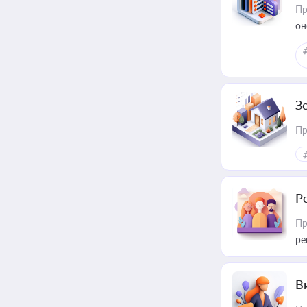
Пр
он
З
Пр
Р
Пр
ре
В