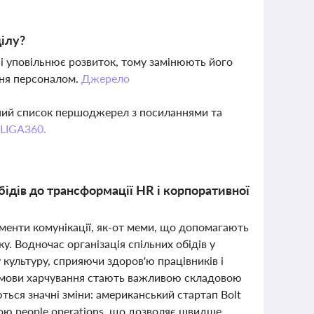
ілу?
і уповільнює розвиток, тому замінюють його
ння персоналом.
Джерело
вний список першоджерел з посиланнями та
 LIGA360.
обідів до трансформації HR і корпоративної
менти комунікації, як-от меми, що допомагають
у. Водночас організація спільних обідів у
культуру, сприяючи здоров'ю працівників і
 умови харчування стають важливою складовою
ться значні зміни: американський стартап Bolt
дою people operations, що дозволяє швидше