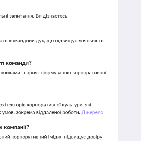
ьні запитання. Ви дізнаєтесь:
ють командний дух, що підвищує лояльність
сті команди?
цівниками і сприяє формуванню корпоративної
хітекторів корпоративної культури, які
х умов, зокрема віддаленої роботи.
Джерело
ж компанії?
ивний корпоративний імідж, підвищує довіру