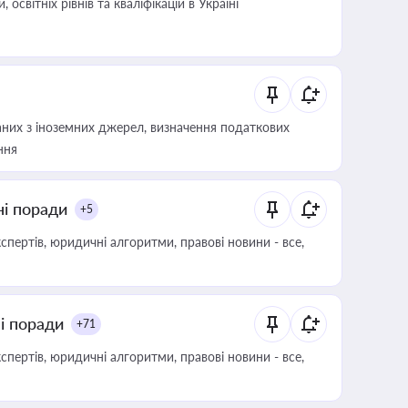
світніх рівнів та кваліфікацій в Україні
аних з іноземних джерел, визначення податкових
ння
ні поради
+5
пертів, юридичні алгоритми, правові новини - все,
ні поради
+71
пертів, юридичні алгоритми, правові новини - все,