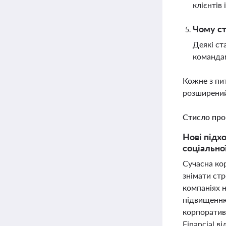
клієнтів 
Чому ст
Деякі ст
командам
Кожне з пи
розширений
Стисло про
Нові підх
соціальної
Сучасна ко
знімати стр
компаніях 
підвищенню
корпоративн
Financial в