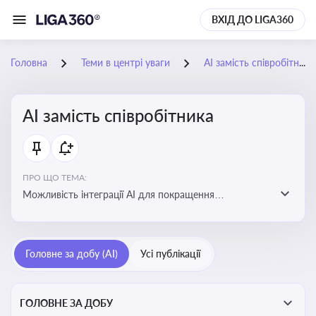
ВХІД ДО LIGA360
Головна
Теми в центрі уваги
АІ замість співробітника
АІ замість співробітника
ПРО ЩО ТЕМА:
Можливість інтеграції АІ для покращення
обслуговування клієнтів, оптимізації робочих процесів
і підвищення конкурентоспроможності на ринку
Головне за добу (AI)
Усі публікації
ГОЛОВНЕ ЗА ДОБУ