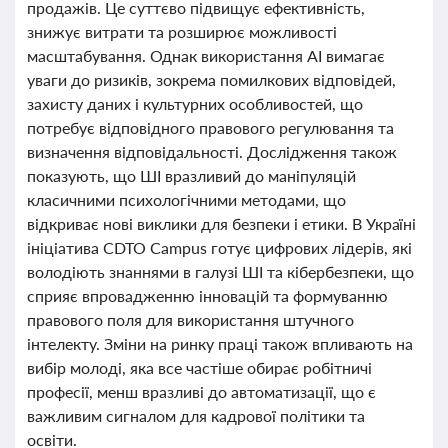
продажів. Це суттєво підвищує ефективність,
знижує витрати та розширює можливості
масштабування. Однак використання AI вимагає
уваги до ризиків, зокрема помилкових відповідей,
захисту даних і культурних особливостей, що
потребує відповідного правового регулювання та
визначення відповідальності. Дослідження також
показують, що ШІ вразливий до маніпуляцій
класичними психологічними методами, що
відкриває нові виклики для безпеки і етики. В Україні
ініціатива CDTO Campus готує цифрових лідерів, які
володіють знаннями в галузі ШІ та кібербезпеки, що
сприяє впровадженню інновацій та формуванню
правового поля для використання штучного
інтелекту. Зміни на ринку праці також впливають на
вибір молоді, яка все частіше обирає робітничі
професії, менш вразливі до автоматизації, що є
важливим сигналом для кадрової політики та
освіти.