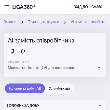
ВХІД ДО LIGA360
Головна
Теми в центрі уваги
АІ замість співробітника
АІ замість співробітника
ПРО ЩО ТЕМА:
Можливість інтеграції АІ для покращення
обслуговування клієнтів, оптимізації робочих процесів
і підвищення конкурентоспроможності на ринку
Головне за добу (AI)
Усі публікації
ГОЛОВНЕ ЗА ДОБУ