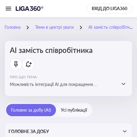
ВХІД ДО LIGA360
Головна
Теми в центрі уваги
АІ замість співробітника
АІ замість співробітника
ПРО ЩО ТЕМА:
Можливість інтеграції АІ для покращення
обслуговування клієнтів, оптимізації робочих процесів
і підвищення конкурентоспроможності на ринку
Головне за добу (AI)
Усі публікації
ГОЛОВНЕ ЗА ДОБУ