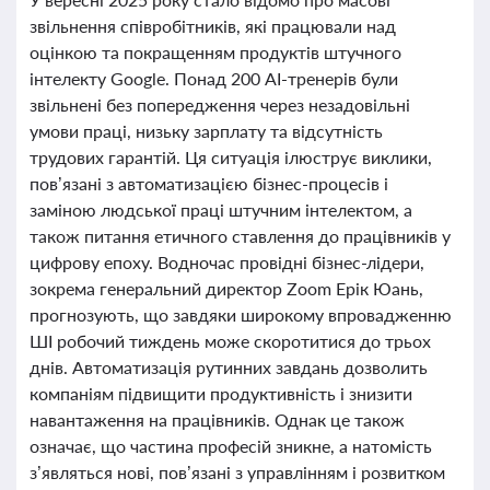
звільнення співробітників, які працювали над
оцінкою та покращенням продуктів штучного
інтелекту Google. Понад 200 AI-тренерів були
звільнені без попередження через незадовільні
умови праці, низьку зарплату та відсутність
трудових гарантій. Ця ситуація ілюструє виклики,
пов’язані з автоматизацією бізнес-процесів і
заміною людської праці штучним інтелектом, а
також питання етичного ставлення до працівників у
цифрову епоху. Водночас провідні бізнес-лідери,
зокрема генеральний директор Zoom Ерік Юань,
прогнозують, що завдяки широкому впровадженню
ШІ робочий тиждень може скоротитися до трьох
днів. Автоматизація рутинних завдань дозволить
компаніям підвищити продуктивність і знизити
навантаження на працівників. Однак це також
означає, що частина професій зникне, а натомість
з’являться нові, пов’язані з управлінням і розвитком