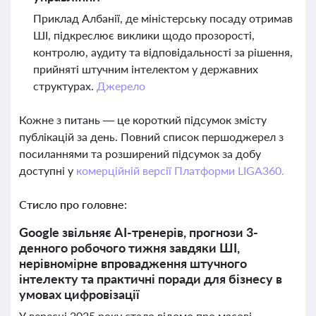
Приклад Албанії, де міністерську посаду отримав
ШІ, підкреслює виклики щодо прозорості,
контролю, аудиту та відповідальності за рішення,
прийняті штучним інтелектом у державних
структурах.
Джерело
Кожне з питань — це короткий підсумок змісту
публікацій за день. Повний список першоджерел з
посиланнями та розширений підсумок за добу
доступні у
комерційній версії Платформи LIGA360.
Стисло про головне:
Google звільняє AI-тренерів, прогнози 3-
денного робочого тижня завдяки ШІ,
нерівномірне впровадження штучного
інтелекту та практичні поради для бізнесу в
умовах цифровізації
У вересні 2025 року стало відомо про масові