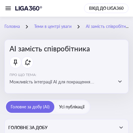
ВХІД ДО LIGA360
Головна
Теми в центрі уваги
АІ замість співробітника
АІ замість співробітника
ПРО ЩО ТЕМА:
Можливість інтеграції АІ для покращення
обслуговування клієнтів, оптимізації робочих процесів
і підвищення конкурентоспроможності на ринку
Головне за добу (AI)
Усі публікації
ГОЛОВНЕ ЗА ДОБУ