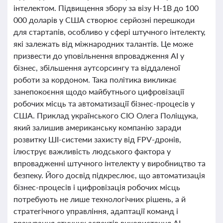
інтелектом. Підвищення збору за візу H-1B до 100
000 доларів у США створює серйозні перешкоди
для стартапів, особливо у сфері штучного інтелекту,
які залежать від міжнародних талантів. Це може
призвести до уповільнення впровадження АІ у
бізнес, збільшення аутсорсингу та віддаленої
роботи за кордоном. Така політика викликає
занепокоєння щодо майбутнього цифровізації
робочих місць та автоматизації бізнес-процесів у
США. Приклад українського CIO Олега Поліщука,
який залишив американську компанію заради
розвитку ШІ-системи захисту від FPV-дронів,
ілюструє важливість людського фактора у
впровадженні штучного інтелекту у виробництво та
безпеку. Його досвід підкреслює, що автоматизація
бізнес-процесів і цифровізація робочих місць
потребують не лише технологічних рішень, а й
стратегічного управління, адаптації команд і
врахування етичних аспектів використання АІ.