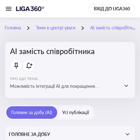
ВХІД ДО LIGA360
Головна
Теми в центрі уваги
АІ замість співробітника
АІ замість співробітника
ПРО ЩО ТЕМА:
Можливість інтеграції АІ для покращення
обслуговування клієнтів, оптимізації робочих процесів
і підвищення конкурентоспроможності на ринку
Головне за добу (AI)
Усі публікації
ГОЛОВНЕ ЗА ДОБУ