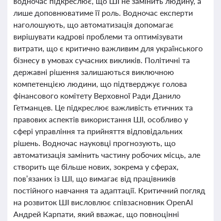
водночас підкреслює, що ШІ не замінить людину, а
лише доповнюватиме її роль. Водночас експерти
наголошують, що автоматизація допомагає
вирішувати кадрові проблеми та оптимізувати
витрати, що є критично важливим для українського
бізнесу в умовах сучасних викликів. Політичні та
державні рішення залишаються виключною
компетенцією людини, що підтверджує голова
фінансового комітету Верховної Ради Данило
Гетманцев. Це підкреслює важливість етичних та
правових аспектів використання ШІ, особливо у
сфері управління та прийняття відповідальних
рішень. Водночас науковці прогнозують, що
автоматизація замінить частину робочих місць, але
створить ще більше нових, зокрема у сферах,
пов’язаних із ШІ, що вимагає від працівників
постійного навчання та адаптації. Критичний погляд
на розвиток ШІ висловлює співзасновник OpenAI
Андрей Карпати, який вважає, що повноцінні