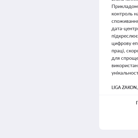
Прикладом 
контроль н
споживання
дата-центр
підкреслює
цифрову епо
праці, ско
для спроще
використанн
унікальност
LIGA ZAKON