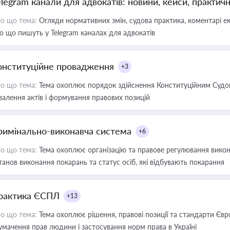
elegram канали для адвокатів: новини, кейси, практич
о що тема:
Огляди нормативних змін, судова практика, коментарі екс
о що пишуть у Telegram каналах для адвокатів
онституційне провадження
+3
о що тема:
Тема охоплює порядок здійснення Конституційним Судом
валення актів і формування правових позицій
римінально-виконавча система
+6
о що тема:
Тема охоплює організацію та правове регулювання викона
танов виконання покарань та статус осіб, які відбувають покарання
рактика ЄСПЛ
+13
о що тема:
Тема охоплює рішення, правові позиції та стандарти Євр
умачення прав людини і застосування норм права в Україні