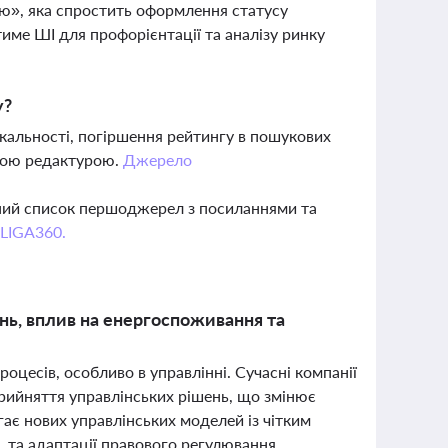
ію», яка спростить оформлення статусу
име ШІ для профорієнтації та аналізу ринку
у?
кальності, погіршення рейтингу в пошукових
ькою редактурою.
Джерело
вний список першоджерел з посиланнями та
 LIGA360.
ень, вплив на енергоспоживання та
оцесів, особливо в управлінні. Сучасні компанії
рийняття управлінських рішень, що змінює
ає нових управлінських моделей із чітким
, та адаптації правового регулювання.