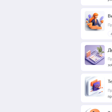
В
Пр
Д
Пр
зо
T
Пр
пр