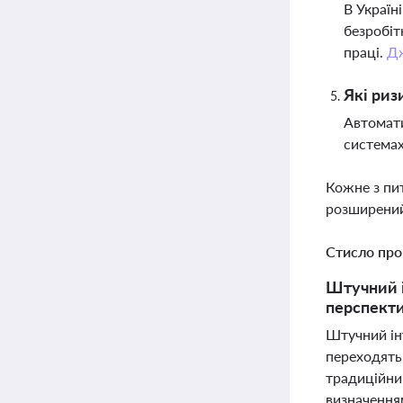
В Україн
безробіт
праці.
Д
Які риз
Автомати
системах
Кожне з пи
розширений
Стисло про
Штучний і
перспекти
Штучний інт
переходять
традиційни
визначенням