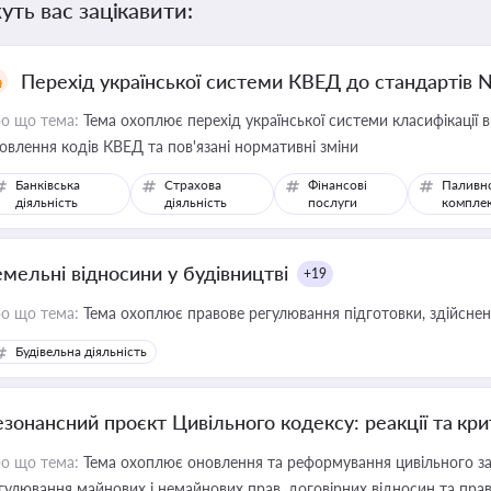
уть вас зацікавити:
Перехід української системи КВЕД до стандартів 
о що тема:
Тема охоплює перехід української системи класифікації в
овлення кодів КВЕД та пов'язані нормативні зміни
Банківська
Страхова
Фінансові
Паливн
діяльність
діяльність
послуги
компле
емельні відносини у будівництві
+19
о що тема:
Тема охоплює правове регулювання підготовки, здійсненн
Будівельна діяльність
езонансний проєкт Цивільного кодексу: реакції та кр
о що тема:
Тема охоплює оновлення та реформування цивільного за
гулювання майнових і немайнових прав, договірних відносин та прав