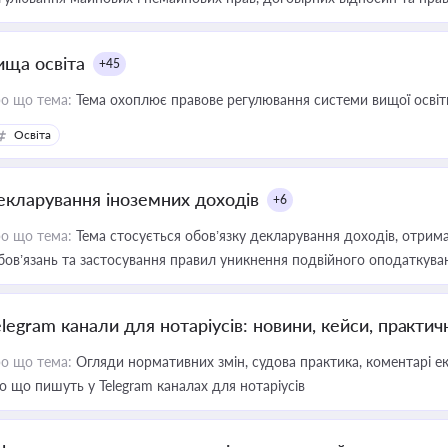
ища освіта
+45
о що тема:
Тема охоплює правове регулювання системи вищої освіти, о
Освіта
екларування іноземних доходів
+6
о що тема:
Тема стосується обов’язку декларування доходів, отрим
бов’язань та застосування правил уникнення подвійного оподаткува
elegram канали для нотаріусів: новини, кейси, практич
о що тема:
Огляди нормативних змін, судова практика, коментарі екс
о що пишуть у Telegram каналах для нотаріусів