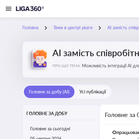
Головна
Теми в центрі уваги
АІ замість спів
АІ замість співробіт
Можливість інтеграції АІ д
ПРО ЩО ТЕМА:
ринку
Головне за добу (AI)
Усі публікації
ГОЛОВНЕ ЗА ДОБУ
Головне за 
Головне за сьогодні
Опрацьова
05 серпня 2026