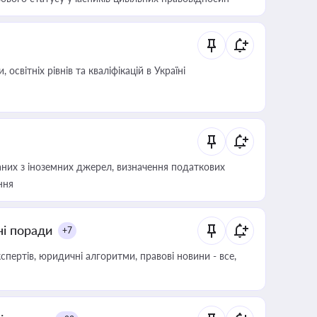
світніх рівнів та кваліфікацій в Україні
аних з іноземних джерел, визначення податкових
ння
ні поради
+7
пертів, юридичні алгоритми, правові новини - все,