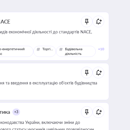
NACE
идів економічної діяльності до стандартів NACE,
о-енергетичний
Торгівля
Будівельна
+10
кс
діяльність
я та введення в експлуатацію об’єктів будівництва
итика
+3
конодавства України, включаючи зміни до
ового статусу учасників цивільних правовідносин