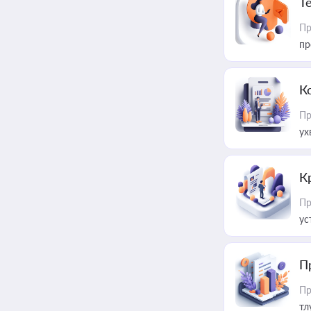
T
Пр
пр
К
Пр
ух
К
Пр
ус
П
Пр
тл