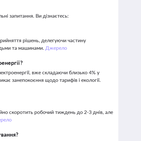
ьні запитання. Ви дізнаєтесь:
прийняття рішень, делегуючи частину
юдьми та машинами.
Джерело
енергії?
ектроенергії, вже складаючи близько 4% у
кає занепокоєння щодо тарифів і екології.
йно скоротить робочий тиждень до 2-3 днів, але
рело
ування?