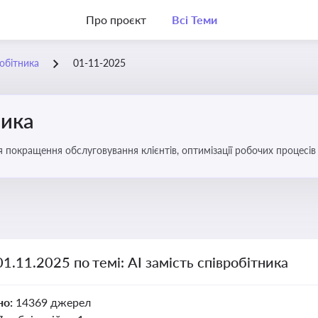
Про проєкт
Всі Теми
робітника
01-11-2025
ника
ля покращення обслуговування клієнтів, оптимізації робочих процес
01.11.2025 по темі: АІ замість співробітника
но:
14369 джерел