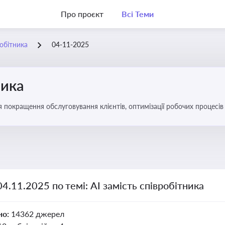
Про проєкт
Всі Теми
робітника
04-11-2025
ника
ля покращення обслуговування клієнтів, оптимізації робочих процес
04.11.2025 по темі: АІ замість співробітника
но:
14362 джерел