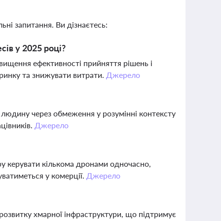
ьні запитання. Ви дізнаєтесь:
сів у 2025 році?
двищення ефективності прийняття рішень і
ринку та знижувати витрати.
Джерело
и людину через обмеження у розумінні контексту
цівників.
Джерело
ру керувати кількома дронами одночасно,
уватиметься у комерції.
Джерело
 розвитку хмарної інфраструктури, що підтримує