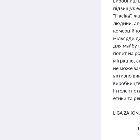
виробництв
підвищує еф
"Пасіка", 
людини, ал
комерційног
мільярди до
для майбутн
попит на ро
міграцію, 
не може зам
активно ви
виробництв
інтелект ст
етики та р
LIGA ZAKON