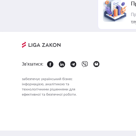
П
Пр
тл
Зв'язатися:
забезпечує український бізнес
інформацією, аналітикою та
технологічними рішеннями для
ефективної та безпечної роботи.