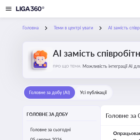
Головна
Теми в центрі уваги
АІ замість спів
АІ замість співробіт
Можливість інтеграції АІ д
ПРО ЩО ТЕМА:
ринку
Головне за добу (AI)
Усі публікації
ГОЛОВНЕ ЗА ДОБУ
Головне за 
Головне за сьогодні
Опрацьова
05 серпня 2026