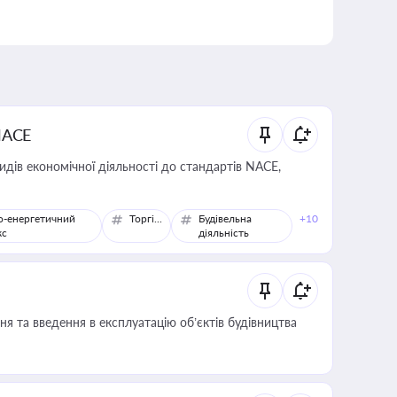
NACE
идів економічної діяльності до стандартів NACE,
о-енергетичний
Торгівля
Будівельна
+10
кс
діяльність
я та введення в експлуатацію об’єктів будівництва