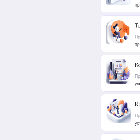
пр
T
Пр
пр
К
Пр
ух
К
Пр
ус