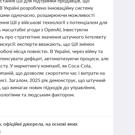
истання ШІ для підтримки продавців, що
В Україні розроблено інноваційну систему
тниками одночасно, розширюючи можливості
ня ШІ у військові технології з потенціалом для
ь масштабні угоди з OpenAI, інвестуючи
ть про стратегічне значення штучного інтелекту
дискусії: експерти вважають, що ШІ змінює
бочі місця повністю. В Україні, через війну та
мпенсувати дефіцит, автоматизуючи процеси, але
ту. У маркетингу компанії, як Coca-Cola,
аній, що дозволяє скоротити час і витрати на
есі. Загалом, 2025 рік демонструє, що штучний
, що вимагає нових підходів до управління,
хнологіями та людським фактором.
о, офіційні джерела, на основі яких
к