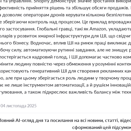
і та управлінні. Shopify демонструє значне зростання викор
ективність прийняття рішень та збільшує обсяги продажів. 
яка дозволяє операторам дронів керувати кількома безпіло
е зберігаючи контроль над процесом. Це приклад впроваджен
о застосування. Глобальні гравці, такі як Amazon, укладают
ларів у розвиток хмарної інфраструктури для ШІ, що свідчи
ього бізнесу. Водночас, вплив ШІ на ринок праці викликає 
бочу силу, автоматизуючи рутинні завдання, але не знищує ро
спостерігається кадровий голод, і ШІ допомагає частково ко
інити людину повністю через обмеження у розумінні контекс
користовують генеративний ШІ для створення рекламних камп
о, але при цьому зберігається роль людини у творчому проц
ає не лише інструментом автоматизації, а й рушієм інновацій
егулювання, а також підкреслює важливість балансу між те
,
04 листопада 2025
Повний AI-огляд дня та посилання на всі новини, статті, віде
сформований цей підсумо