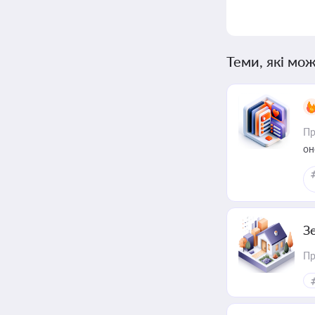
Теми, які мож
Пр
он
З
Пр