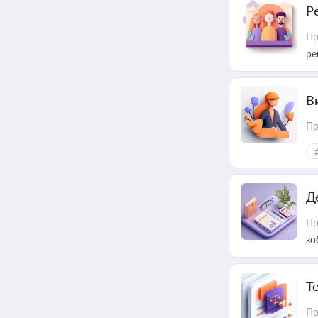
Р
Пр
ре
В
Пр
Д
Пр
зо
T
Пр