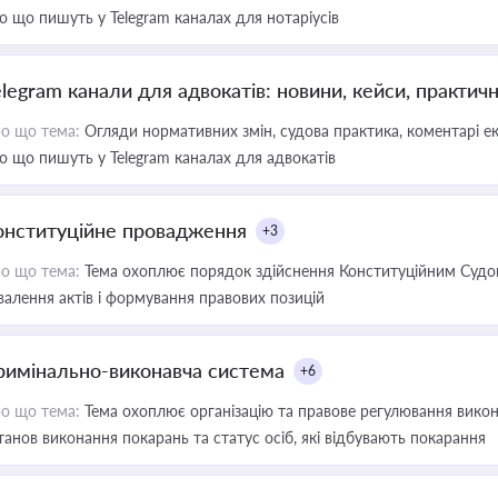
о що пишуть у Telegram каналах для нотаріусів
elegram канали для адвокатів: новини, кейси, практич
о що тема:
Огляди нормативних змін, судова практика, коментарі екс
о що пишуть у Telegram каналах для адвокатів
онституційне провадження
+3
о що тема:
Тема охоплює порядок здійснення Конституційним Судом
валення актів і формування правових позицій
римінально-виконавча система
+6
о що тема:
Тема охоплює організацію та правове регулювання викона
танов виконання покарань та статус осіб, які відбувають покарання