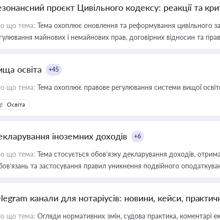
езонансний проєкт Цивільного кодексу: реакції та кр
о що тема:
Тема охоплює оновлення та реформування цивільного за
гулювання майнових і немайнових прав, договірних відносин та прав
ища освіта
+45
о що тема:
Тема охоплює правове регулювання системи вищої освіти, о
Освіта
екларування іноземних доходів
+6
о що тема:
Тема стосується обов’язку декларування доходів, отрим
бов’язань та застосування правил уникнення подвійного оподаткува
elegram канали для нотаріусів: новини, кейси, практич
о що тема:
Огляди нормативних змін, судова практика, коментарі екс