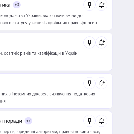
итика
+3
конодавства України, включаючи зміни до
ового статусу учасників цивільних правовідносин
світніх рівнів та кваліфікацій в Україні
аних з іноземних джерел, визначення податкових
ння
ні поради
+7
пертів, юридичні алгоритми, правові новини - все,