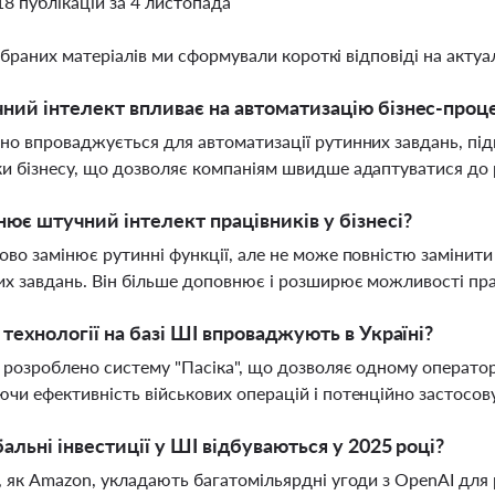
18 публікацій за 4 листопада
ібраних матеріалів ми сформували короткі відповіді на актуал
ний інтелект впливає на автоматизацію бізнес-проце
но впроваджується для автоматизації рутинних завдань, пі
и бізнесу, що дозволяє компаніям швидше адаптуватися до 
нює штучний інтелект працівників у бізнесі?
ово замінює рутинні функції, але не може повністю замінит
их завдань. Він більше доповнює і розширює можливості пра
і технології на базі ШІ впроваджують в Україні?
і розроблено систему "Пасіка", що дозволяє одному операто
чи ефективність військових операцій і потенційно застосов
бальні інвестиції у ШІ відбуваються у 2025 році?
, як Amazon, укладають багатомільярдні угоди з OpenAI для