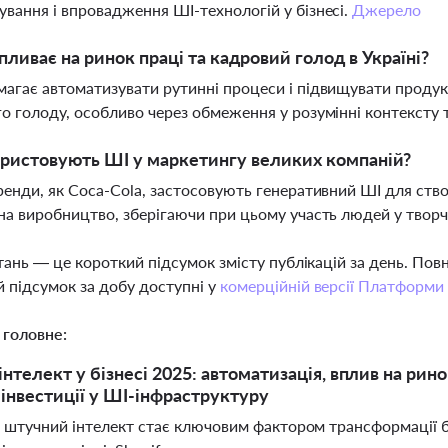
вання і впровадження ШІ-технологій у бізнесі.
Джерело
пливає на ринок праці та кадровий голод в Україні?
агає автоматизувати рутинні процеси і підвищувати продук
о голоду, особливо через обмеження у розумінні контексту 
ристовують ШІ у маркетингу великих компаній?
ренди, як Coca-Cola, застосовують генеративний ШІ для ство
на виробництво, зберігаючи при цьому участь людей у твор
тань — це короткий підсумок змісту публікацій за день. По
 підсумок за добу доступні у
комерційній версії Платформи
 головне:
телект у бізнесі 2025: автоматизація, вплив на ринок 
 інвестиції у ШІ-інфраструктуру
 штучний інтелект стає ключовим фактором трансформації бі