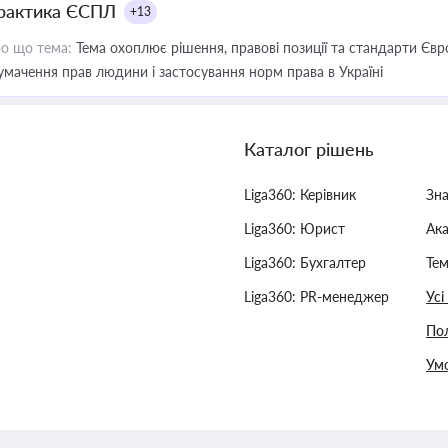
рактика ЄСПЛ
+13
о що тема:
Тема охоплює рішення, правові позиції та стандарти Євр
умачення прав людини і застосування норм права в Україні
Каталог рішень
Liga360: Керівник
Зн
Liga360: Юрист
Ак
Liga360: Бухгалтер
Тем
Liga360: PR-менеджер
Усі
Пол
Умо