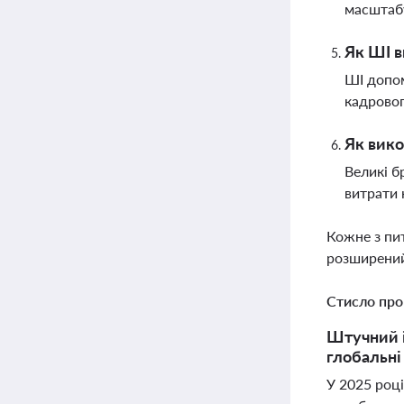
масштабу
Як ШІ в
ШІ допом
кадровог
Як вико
Великі б
витрати 
Кожне з пи
розширений
Стисло про
Штучний ін
глобальні
У 2025 році